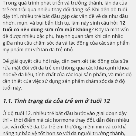
Trong quá trình phát triển và trưởng thành, làn da của
trẻ em trải qua nhiều thay đổi đáng kể. Khi đến độ tuổi
dậy thì, nhiều trẻ bắt đầu gặp các vấn đề về da như dầu
nhờn, mụn, và bụi bẩn tích tụ, làm nảy sinh câu hỏi:
12
tuổi có nên dùng sữa rửa mặt không
? Đây là một vấn
đề được nhiều bậc phụ huynh quan tâm khi cân nhắc
giữa nhu cầu chăm sóc da và tác động của các sản phẩm
mỹ phẩm đối với làn da trẻ nhỏ.
Để giải quyết câu hỏi này, cần xem xét tác động của sữa
rửa mặt đối với da trẻ em thông qua các khía cạnh khoa
học về da liễu, tính chất của các loại sản phẩm, và mức độ
cần thiết của việc sử dụng sản phẩm chăm sóc da ở độ
tuổi này.
1.1. Tình trạng da của trẻ em ở tuổi 12
Ở độ tuổi 12, nhiều trẻ bắt đầu bước vào giai đoạn dậy
thì – thời điểm mà các hormone thay đổi, dẫn đến nhiều
các vấn đề về da. Da trẻ em thường mềm mịn và có khả
năng tự bảo vệ tốt hơn so với da người trưởng thành,