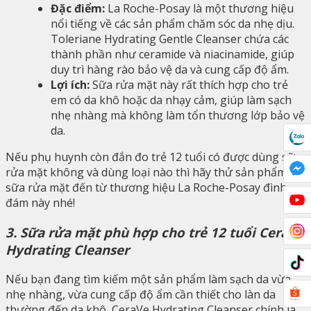
Đặc điểm:
La Roche-Posay là một thương hiệu
nổi tiếng về các sản phẩm chăm sóc da nhẹ dịu.
Toleriane Hydrating Gentle Cleanser chứa các
thành phần như ceramide và niacinamide, giúp
duy trì hàng rào bảo vệ da và cung cấp độ ẩm.
Lợi ích:
Sữa rửa mặt này rất thích hợp cho trẻ
em có da khô hoặc da nhạy cảm, giúp làm sạch
nhẹ nhàng mà không làm tổn thương lớp bảo vệ
da.
Nếu phụ huynh còn đắn đo trẻ 12 tuổi có được dùng sữa
rửa mặt không và dùng loại nào thì hãy thử sản phẩm
sữa rửa mặt đến từ thương hiệu La Roche-Posay đình
đám này nhé!
3. Sữa rửa mặt phù hợp cho trẻ 12 tuổi CeraVe
Hydrating Cleanser
Nếu bạn đang tìm kiếm một sản phẩm làm sạch da vừa
nhẹ nhàng, vừa cung cấp độ ẩm cần thiết cho làn da
thường đến da khô, CeraVe Hydrating Cleanser chính là