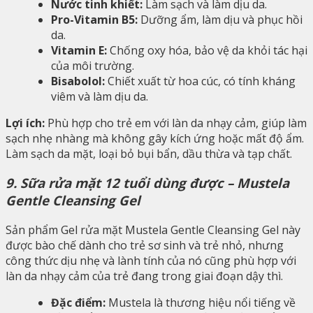
Nước tinh khiết:
Làm sạch và làm dịu da.
Pro-Vitamin B5:
Dưỡng ẩm, làm dịu và phục hồi
da.
Vitamin E:
Chống oxy hóa, bảo vệ da khỏi tác hại
của môi trường.
Bisabolol:
Chiết xuất từ hoa cúc, có tính kháng
viêm và làm dịu da.
Lợi ích:
Phù hợp cho trẻ em với làn da nhạy cảm, giúp làm
sạch nhẹ nhàng mà không gây kích ứng hoặc mất độ ẩm.
Làm sạch da mặt, loại bỏ bụi bẩn, dầu thừa và tạp chất.
9. Sữa rửa mặt 12 tuổi dùng được – Mustela
Gentle Cleansing Gel
Sản phẩm Gel rửa mặt Mustela Gentle Cleansing Gel này
được bào chế dành cho trẻ sơ sinh và trẻ nhỏ, nhưng
công thức dịu nhẹ và lành tính của nó cũng phù hợp với
làn da nhạy cảm của trẻ đang trong giai đoạn dậy thì.
Đặc điểm:
Mustela là thương hiệu nổi tiếng về