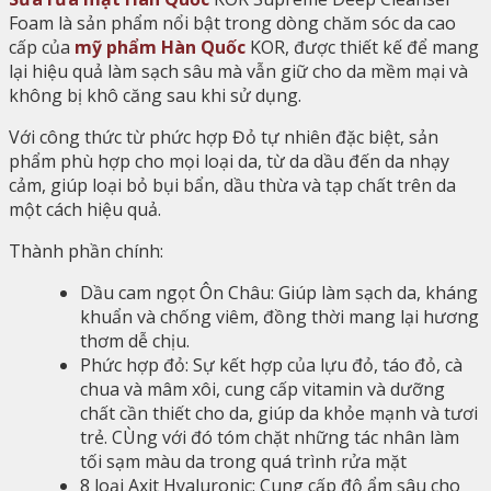
Foam là sản phẩm nổi bật trong dòng chăm sóc da cao
cấp của
mỹ phẩm Hàn Quốc
KOR, được thiết kế để mang
lại hiệu quả làm sạch sâu mà vẫn giữ cho da mềm mại và
không bị khô căng sau khi sử dụng.
Với công thức từ phức hợp Đỏ tự nhiên đặc biệt, sản
phẩm phù hợp cho mọi loại da, từ da dầu đến da nhạy
cảm, giúp loại bỏ bụi bẩn, dầu thừa và tạp chất trên da
một cách hiệu quả.
Thành phần chính:
Dầu cam ngọt Ôn Châu: Giúp làm sạch da, kháng
khuẩn và chống viêm, đồng thời mang lại hương
thơm dễ chịu.
Phức hợp đỏ: Sự kết hợp của lựu đỏ, táo đỏ, cà
chua và mâm xôi, cung cấp vitamin và dưỡng
chất cần thiết cho da, giúp da khỏe mạnh và tươi
trẻ. CÙng với đó tóm chặt những tác nhân làm
tối sạm màu da trong quá trình rửa mặt
8 loại Axit Hyaluronic: Cung cấp độ ẩm sâu cho