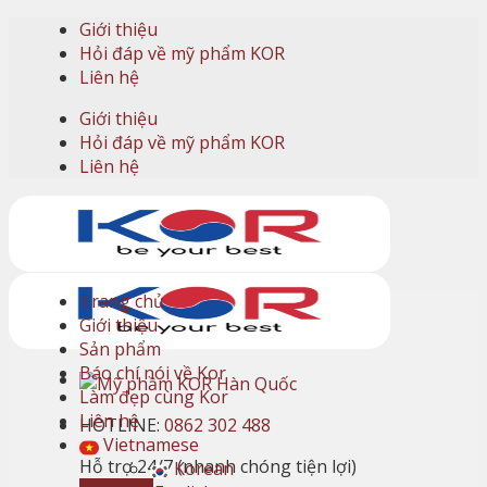
Skip
Giới thiệu
to
Hỏi đáp về mỹ phẩm KOR
content
Liên hệ
Giới thiệu
Hỏi đáp về mỹ phẩm KOR
Liên hệ
Trang chủ
Giới thiệu
Sản phẩm
Báo chí nói về Kor
Làm đẹp cùng Kor
Liên hệ
HOTLINE:
0862 302 488
Vietnamese
Hỗ trợ 24/7 (nhanh chóng tiện lợi)
Korean