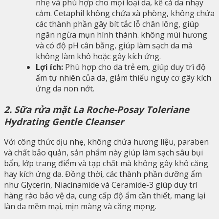
nhẹ và phù hợp cho mọi loại da, kể cả da nhạy
cảm. Cetaphil không chứa xà phòng, không chứa
các thành phần gây bít tắc lỗ chân lông, giúp
ngăn ngừa mụn hình thành. không mùi hương
và có độ pH cân bằng, giúp làm sạch da mà
không làm khô hoặc gây kích ứng.
Lợi ích:
Phù hợp cho da trẻ em, giúp duy trì độ
ẩm tự nhiên của da, giảm thiểu nguy cơ gây kích
ứng da non nớt.
2. Sữa rửa mặt La Roche-Posay Toleriane
Hydrating Gentle Cleanser
Với công thức dịu nhẹ, không chứa hương liệu, paraben
và chất bảo quản, sản phẩm này giúp làm sạch sâu bụi
bẩn, lớp trang điểm và tạp chất mà không gây khô căng
hay kích ứng da. Đồng thời, các thành phần dưỡng ẩm
như Glycerin, Niacinamide và Ceramide-3 giúp duy trì
hàng rào bảo vệ da, cung cấp độ ẩm cần thiết, mang lại
làn da mềm mại, mịn màng và căng mọng.