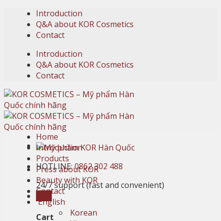
Skip
Introduction
to
Q&A about KOR Cosmetics
content
Contact
Introduction
Q&A about KOR Cosmetics
Contact
Home
Introduction
Products
HOTLINE:
0862 302 488
Press about KOR
Beauty with KOR
24/7 support (fast and convenient)
Contact
Cart
English
Korean
Cart