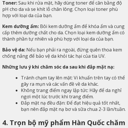
Toner:
Sau khi rửa mặt, hãy dùng toner để cân bằng độ
pH cho da và se khít lỗ chân lông. Chọn loại toner phù
hợp với loại da của bạn.
Kem dưỡng ẩm:
Bôi kem dưỡng ẩm để khóa ẩm và cung
cấp thêm dưỡng chất cho da. Chọn loại kem dưỡng ẩm có
thành phần tự nhiên và phù hợp với loại da của bạn.
Bảo vệ da:
Nếu bạn phải ra ngoài, đừng quên thoa kem
chống nắng để bảo vệ da khỏi tác hại của tia UV.
Những lưu ý khi chăm sóc da sau khi đắp mặt nạ:
Tránh chạm tay lên mặt: Vi khuẩn trên tay có thể
gây ra mụn và các vấn đề về da khác.
Không trang điểm ngay lập tức: Hãy để da nghỉ
ngơi một lúc trước khi trang điểm.
Đắp mặt nạ đều đặn: Để đạt hiệu quả tốt nhất,
bạn nên đắp mặt nạ bơ và sữa chua 2-3 lần/tuần.
4. Trọn bộ mỹ phẩm Hàn Quốc chăm