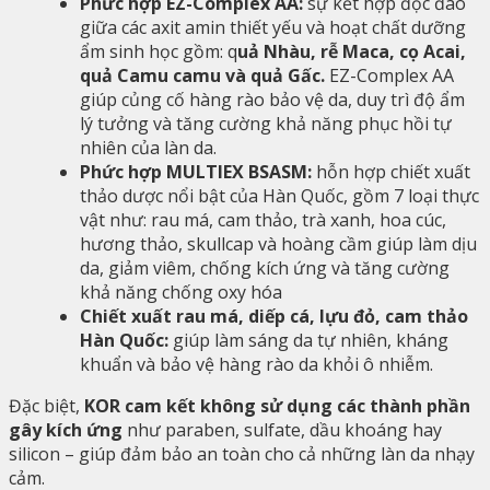
Phức hợp EZ-Complex AA:
sự kết hợp độc đáo
giữa các axit amin thiết yếu và hoạt chất dưỡng
ẩm sinh học gồm: q
uả Nhàu, rễ Maca, cọ Acai,
quả Camu camu và quả Gấc.
EZ-Complex AA
giúp củng cố hàng rào bảo vệ da, duy trì độ ẩm
lý tưởng và tăng cường khả năng phục hồi tự
nhiên của làn da.
Phức hợp MULTIEX BSASM:
hỗn hợp chiết xuất
thảo dược nổi bật của Hàn Quốc, gồm 7 loại thực
vật như: rau má, cam thảo, trà xanh, hoa cúc,
hương thảo, skullcap và hoàng cầm giúp làm dịu
da, giảm viêm, chống kích ứng và tăng cường
khả năng chống oxy hóa
Chiết xuất rau má, diếp cá, lựu đỏ, cam thảo
Hàn Quốc:
giúp làm sáng da tự nhiên, kháng
khuẩn và bảo vệ hàng rào da khỏi ô nhiễm.
Đặc biệt,
KOR cam kết không sử dụng các thành phần
gây kích ứng
như paraben, sulfate, dầu khoáng hay
silicon – giúp đảm bảo an toàn cho cả những làn da nhạy
cảm.