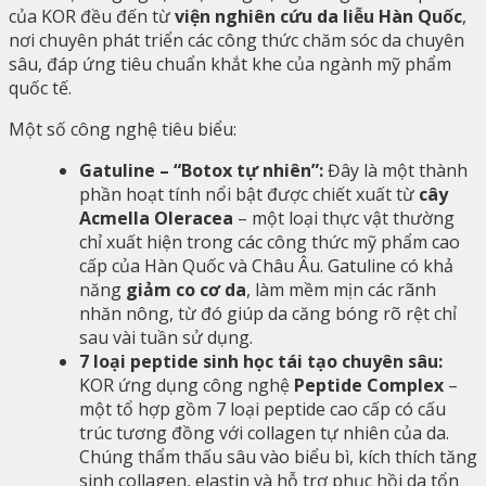
của KOR đều đến từ
viện nghiên cứu da liễu Hàn Quốc
,
nơi chuyên phát triển các công thức chăm sóc da chuyên
sâu, đáp ứng tiêu chuẩn khắt khe của ngành mỹ phẩm
quốc tế.
Một số công nghệ tiêu biểu:
Gatuline – “Botox tự nhiên”:
Đây là một thành
phần hoạt tính nổi bật được chiết xuất từ
cây
Acmella Oleracea
– một loại thực vật thường
chỉ xuất hiện trong các công thức mỹ phẩm cao
cấp của Hàn Quốc và Châu Âu. Gatuline có khả
năng
giảm co cơ da
, làm mềm mịn các rãnh
nhăn nông, từ đó giúp da căng bóng rõ rệt chỉ
sau vài tuần sử dụng.
7 loại peptide sinh học tái tạo chuyên sâu:
KOR ứng dụng công nghệ
Peptide Complex
–
một tổ hợp gồm 7 loại peptide cao cấp có cấu
trúc tương đồng với collagen tự nhiên của da.
Chúng thẩm thấu sâu vào biểu bì, kích thích tăng
sinh collagen, elastin và hỗ trợ phục hồi da tổn