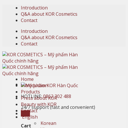
Skip
Introduction
to
Q&A about KOR Cosmetics
content
Contact
Introduction
Q&A about KOR Cosmetics
Contact
Home
Introduction
Products
HOTLINE:
0862 302 488
Press about KOR
Beauty with KOR
24/7 support (fast and convenient)
Contact
Cart
English
Korean
Cart