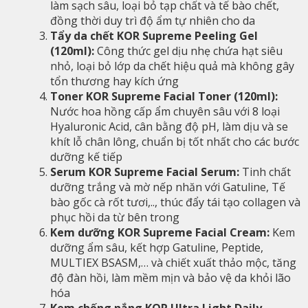
làm sạch sâu, loại bỏ tạp chất và tế bào chết,
đồng thời duy trì độ ẩm tự nhiên cho da
Tẩy da chết KOR Supreme Peeling Gel
(120ml):
Công thức gel dịu nhẹ chứa hạt siêu
nhỏ, loại bỏ lớp da chết hiệu quả mà không gây
tổn thương hay kích ứng
Toner KOR Supreme Facial Toner (120ml):
Nước hoa hồng cấp ẩm chuyên sâu với 8 loại
Hyaluronic Acid, cân bằng độ pH, làm dịu và se
khít lỗ chân lông, chuẩn bị tốt nhất cho các bước
dưỡng kế tiếp
Serum KOR Supreme Facial Serum:
Tinh chất
dưỡng trắng và mờ nếp nhăn với Gatuline, Tế
bào gốc cà rốt tươi,.., thúc đẩy tái tạo collagen và
phục hồi da từ bên trong
Kem dưỡng KOR Supreme Facial Cream:
Kem
dưỡng ẩm sâu, kết hợp Gatuline, Peptide,
MULTIEX BSASM,… và chiết xuất thảo mộc, tăng
độ đàn hồi, làm mềm mịn và bảo vệ da khỏi lão
hóa