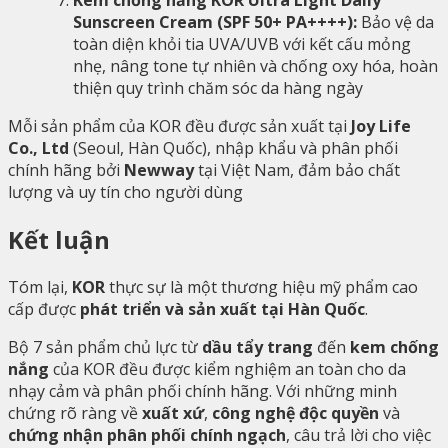
Kem chống nắng KOR Ultra Light Daily
Sunscreen Cream (SPF 50+ PA++++):
Bảo vệ da
toàn diện khỏi tia UVA/UVB với kết cấu mỏng
nhẹ, nâng tone tự nhiên và chống oxy hóa, hoàn
thiện quy trình chăm sóc da hàng ngày
Mỗi sản phẩm của KOR đều được sản xuất tại
Joy Life
Co., Ltd
(Seoul, Hàn Quốc), nhập khẩu và phân phối
chính hãng bởi
Newway
tại Việt Nam, đảm bảo chất
lượng và uy tín cho người dùng
Kết luận
Tóm lại,
KOR
thực sự là một thương hiệu mỹ phẩm cao
cấp được
phát triển và sản xuất tại Hàn Quốc
.
Bộ 7 sản phẩm chủ lực từ
dầu tẩy trang
đến
kem chống
nắng
của KOR đều được kiểm nghiệm an toàn cho da
nhạy cảm và phân phối chính hãng. Với những minh
chứng rõ ràng về
xuất xứ
,
công nghệ độc quyền
và
chứng nhận phân phối chính ngạch
, câu trả lời cho việc