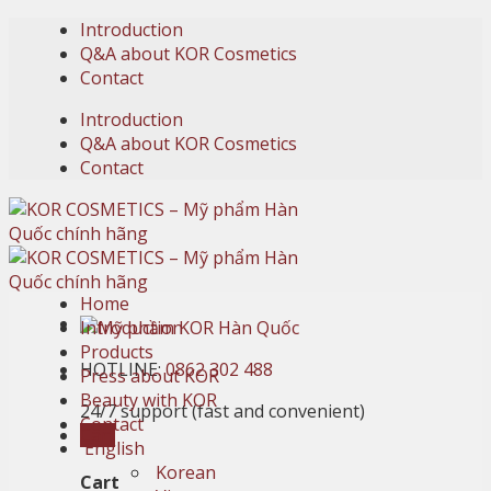
Skip
Introduction
to
Q&A about KOR Cosmetics
content
Contact
Introduction
Q&A about KOR Cosmetics
Contact
Home
Introduction
Products
HOTLINE:
0862 302 488
Press about KOR
Beauty with KOR
24/7 support (fast and convenient)
Contact
Cart
English
Korean
Cart