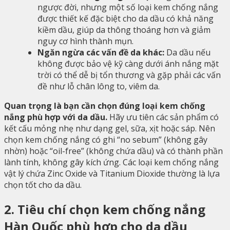
ngược đời, nhưng một số loại kem chống nắng
được thiết kế đặc biệt cho da dầu có khả năng
kiềm dầu, giúp da thông thoáng hơn và giảm
nguy cơ hình thành mụn.
Ngăn ngừa các vấn đề da khác:
Da dầu nếu
không được bảo vệ kỹ càng dưới ánh nắng mặt
trời có thể dễ bị tổn thương và gặp phải các vấn
đề như lỗ chân lông to, viêm da.
Quan trọng là bạn cần chọn đúng loại kem chống
nắng phù hợp với da dầu.
Hãy ưu tiên các sản phẩm có
kết cấu mỏng nhẹ như dạng gel, sữa, xịt hoặc sáp. Nên
chọn kem chống nắng có ghi “no sebum” (không gây
nhờn) hoặc “oil-free” (không chứa dầu) và có thành phần
lành tính, không gây kích ứng. Các loại kem chống nắng
vật lý chứa Zinc Oxide và Titanium Dioxide thường là lựa
chọn tốt cho da dầu.
2. Tiêu chí chọn kem chống nắng
Hàn Quốc phù hợp cho da dầu