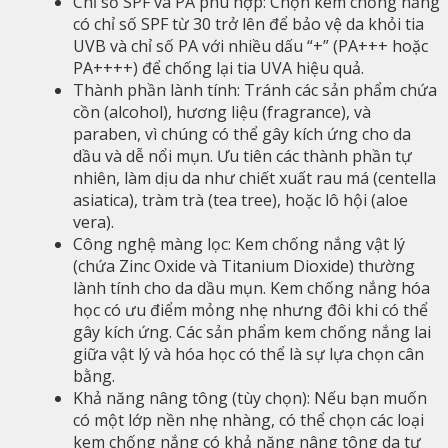
Chỉ số SPF và PA phù hợp: Chọn kem chống nắng
có chỉ số SPF từ 30 trở lên để bảo vệ da khỏi tia
UVB và chỉ số PA với nhiều dấu “+” (PA+++ hoặc
PA++++) để chống lại tia UVA hiệu quả.
Thành phần lành tính: Tránh các sản phẩm chứa
cồn (alcohol), hương liệu (fragrance), và
paraben, vì chúng có thể gây kích ứng cho da
dầu và dễ nổi mụn. Ưu tiên các thành phần tự
nhiên, làm dịu da như chiết xuất rau má (centella
asiatica), tràm trà (tea tree), hoặc lô hội (aloe
vera).
Công nghệ màng lọc: Kem chống nắng vật lý
(chứa Zinc Oxide và Titanium Dioxide) thường
lành tính cho da dầu mụn. Kem chống nắng hóa
học có ưu điểm mỏng nhẹ nhưng đôi khi có thể
gây kích ứng. Các sản phẩm kem chống nắng lai
giữa vật lý và hóa học có thể là sự lựa chọn cân
bằng.
Khả năng nâng tông (tùy chọn): Nếu bạn muốn
có một lớp nền nhẹ nhàng, có thể chọn các loại
kem chống nắng có khả năng nâng tông da tự