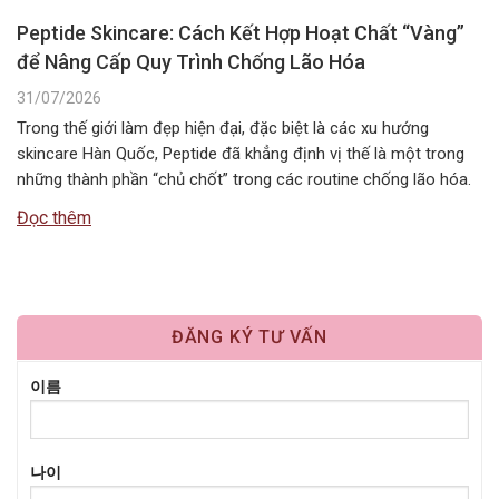
Peptide Skincare: Cách Kết Hợp Hoạt Chất “Vàng”
để Nâng Cấp Quy Trình Chống Lão Hóa
31/07/2026
Trong thế giới làm đẹp hiện đại, đặc biệt là các xu hướng
skincare Hàn Quốc, Peptide đã khẳng định vị thế là một trong
những thành phần “chủ chốt” trong các routine chống lão hóa.
Tuy nhiên, câu hỏi Peptide kết hợp với gì để đạt hiệu quả tối ưu
Đọc thêm
nhất vẫn là băn…
ĐĂNG KÝ TƯ VẤN
이름
나이