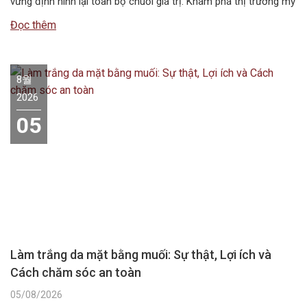
vững định hình lại toàn bộ chuỗi giá trị. Khám phá thị trường mỹ
phẩm thế giới giai đoạn 2026–2034 với những xu hướng nổi bật,
Đọc thêm
quy mô, động…
8월
2026
05
Làm trắng da mặt bằng muối: Sự thật, Lợi ích và
Cách chăm sóc an toàn
05/08/2026