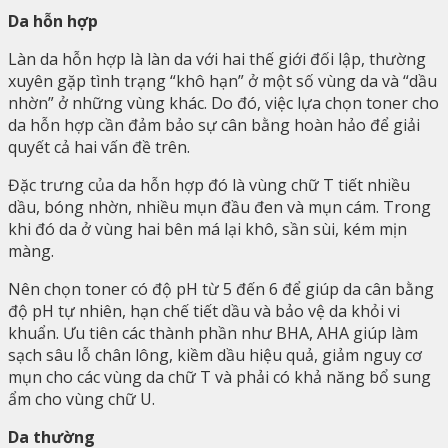
Da hỗn hợp
Làn da hỗn hợp là làn da với hai thế giới đối lập, thường
xuyên gặp tình trạng “khô hạn” ở một số vùng da và “dầu
nhờn” ở những vùng khác. Do đó, việc lựa chọn toner cho
da hỗn hợp cần đảm bảo sự cân bằng hoàn hảo để giải
quyết cả hai vấn đề trên.
Đặc trưng của da hỗn hợp đó là vùng chữ T tiết nhiều
dầu, bóng nhờn, nhiều mụn đầu đen và mụn cám. Trong
khi đó da ở vùng hai bên má lại khô, sần sùi, kém mịn
màng.
Nên chọn toner có độ pH từ 5 đến 6 để giúp da cân bằng
độ pH tự nhiên, hạn chế tiết dầu và bảo vệ da khỏi vi
khuẩn. Ưu tiên các thành phần như BHA, AHA giúp làm
sạch sâu lỗ chân lông, kiềm dầu hiệu quả, giảm nguy cơ
mụn cho các vùng da chữ T và phải có khả năng bổ sung
ẩm cho vùng chữ U.
Da thường