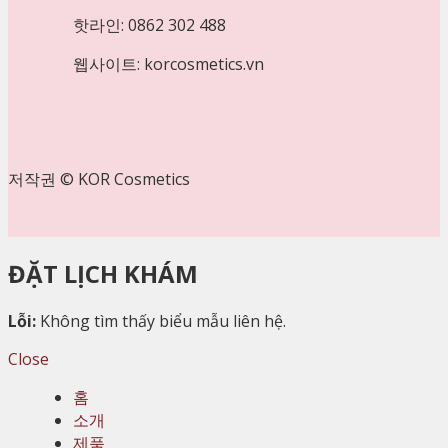
핫라인: 0862 302 488
웹사이트: korcosmetics.vn
저작권 © KOR Cosmetics
ĐẶT LỊCH KHÁM
Lỗi:
Không tìm thấy biểu mẫu liên hệ.
Close
홈
소개
제품