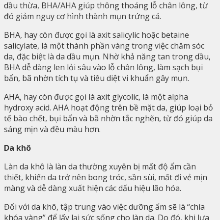
dầu thừa, BHA/AHA giúp thông thoáng lỗ chân lông, từ
đó giảm nguy cơ hình thành mụn trứng cá.
BHA, hay còn được gọi là axit salicylic hoặc betaine
salicylate, là một thành phần vàng trong việc chăm sóc
da, đặc biệt là da dầu mụn. Nhờ khả năng tan trong dầu,
BHA dễ dàng len lỏi sâu vào lỗ chân lông, làm sạch bụi
bẩn, bã nhờn tích tụ và tiêu diệt vi khuẩn gây mụn.
AHA, hay còn được gọi là axit glycolic, là một alpha
hydroxy acid. AHA hoạt động trên bề mặt da, giúp loại bỏ
tế bào chết, bụi bẩn và bã nhờn tắc nghẽn, từ đó giúp da
sáng mịn và đều màu hơn.
Da khô
Làn da khô là làn da thường xuyên bị mất độ ẩm cần
thiết, khiến da trở nên bong tróc, sần sùi, mất đi vẻ mịn
màng và dễ dàng xuất hiện các dấu hiệu lão hóa.
Đối với da khô, tập trung vào việc dưỡng ẩm sẽ là “chìa
khóa vàng” để lấy lại sức sống cho làn da. Do đó, khi lựa