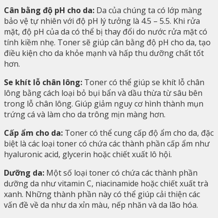
Cân bằng độ pH cho da:
Da của chúng ta có lớp màng
bảo vệ tự nhiên với độ pH lý tưởng là 4.5 – 5.5. Khi rửa
mặt, độ pH của da có thể bị thay đổi do nước rửa mặt có
tính kiềm nhẹ. Toner sẽ giúp cân bằng độ pH cho da, tạo
điều kiện cho da khỏe mạnh và hấp thu dưỡng chất tốt
hơn.
Se khít lỗ chân lông:
Toner có thể giúp se khít lỗ chân
lông bằng cách loại bỏ bụi bẩn và dầu thừa từ sâu bên
trong lỗ chân lông. Giúp giảm nguy cơ hình thành mụn
trứng cá và làm cho da trông mịn màng hơn.
Cấp ẩm cho da:
Toner có thể cung cấp độ ẩm cho da, đặc
biệt là các loại toner có chứa các thành phần cấp ẩm như
hyaluronic acid, glycerin hoặc chiết xuất lô hội.
Dưỡng da:
Một số loại toner có chứa các thành phần
dưỡng da như vitamin C, niacinamide hoặc chiết xuất trà
xanh. Những thành phần này có thể giúp cải thiện các
vấn đề về da như da xỉn màu, nếp nhăn và da lão hóa.