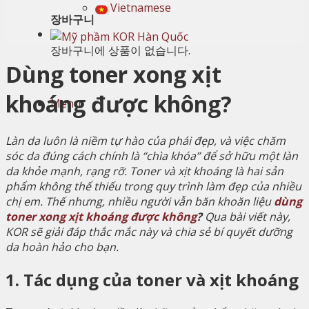
Vietnamese
장바구니
장바구니에 상품이 없습니다.
Dùng toner xong xịt
khoáng được không?
Menu
Làn da luôn là niềm tự hào của phái đẹp, và việc chăm
sóc da đúng cách chính là “chìa khóa” để sở hữu một làn
da khỏe mạnh, rạng rỡ. Toner và xịt khoáng là hai sản
phẩm không thể thiếu trong quy trình làm đẹp của nhiều
chị em. Thế nhưng, nhiều người vẫn băn khoăn liệu
dùng
toner xong xịt khoáng được không
?
Qua bài viết này,
KOR sẽ giải đáp thắc mắc này và chia sẻ bí quyết dưỡng
da hoàn hảo cho bạn.
1. Tác dụng của toner và xịt khoáng