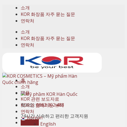
Skip
소개
to
KOR 화장품 자주 묻는 질문
content
연락처
소개
KOR 화장품 자주 묻는 질문
연락처
홈
소개
제품
KOR 관련 보도자료
핫라인:
0862 302 488
KOR과 함께하는 뷰티
연락처
24시간 신속하고 편리한 고객지원
Korean
장바구니
English