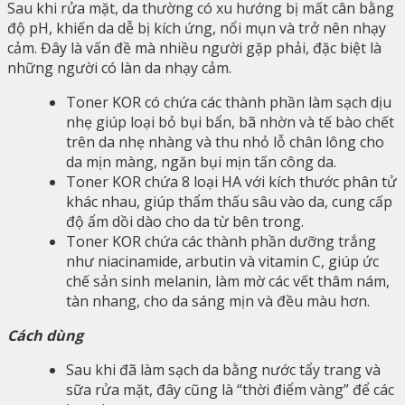
Sau khi rửa mặt, da thường có xu hướng bị mất cân bằng
độ pH, khiến da dễ bị kích ứng, nổi mụn và trở nên nhạy
cảm. Đây là vấn đề mà nhiều người gặp phải, đặc biệt là
những người có làn da nhạy cảm.
Toner KOR có chứa các thành phần làm sạch dịu
nhẹ giúp loại bỏ bụi bẩn, bã nhờn và tế bào chết
trên da nhẹ nhàng và thu nhỏ lỗ chân lông cho
da mịn màng, ngăn bụi mịn tấn công da.
Toner KOR chứa 8 loại HA với kích thước phân tử
khác nhau, giúp thẩm thấu sâu vào da, cung cấp
độ ẩm dồi dào cho da từ bên trong.
Toner KOR chứa các thành phần dưỡng trắng
như niacinamide, arbutin và vitamin C, giúp ức
chế sản sinh melanin, làm mờ các vết thâm nám,
tàn nhang, cho da sáng mịn và đều màu hơn.
Cách dùng
Sau khi đã làm sạch da bằng nước tẩy trang và
sữa rửa mặt, đây cũng là “thời điểm vàng” để các