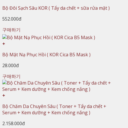
Bộ Đôi Sạch Sâu KOR ( Tẩy da chết + sữa rửa mặt )
552.000đ
구매하기
+
Bộ Mặt Nạ Phục Hồi ( KOR Cica B5 Mask )
28.000đ
구매하기
+
Bộ Chăm Da Chuyên Sâu ( Toner + Tẩy da chết +
Serum + Kem dưỡng + Kem chống nắng )
2.158.000đ