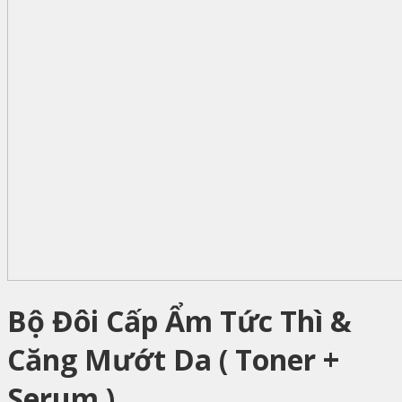
Bộ Đôi Cấp Ẩm Tức Thì &
Căng Mướt Da ( Toner +
Serum )