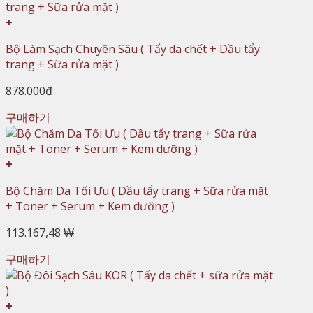
+
Bộ Làm Sạch Chuyên Sâu ( Tẩy da chết + Dầu tẩy
trang + Sữa rửa mặt )
878.000đ
구매하기
+
Bộ Chăm Da Tối Ưu ( Dầu tẩy trang + Sữa rửa mặt
+ Toner + Serum + Kem dưỡng )
113.167,48 ₩
구매하기
+