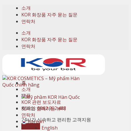
Skip
소개
to
KOR 화장품 자주 묻는 질문
content
연락처
소개
KOR 화장품 자주 묻는 질문
연락처
홈
소개
제품
KOR 관련 보도자료
핫라인:
0862 302 488
KOR과 함께하는 뷰티
연락처
24시간 신속하고 편리한 고객지원
Korean
장바구니
English