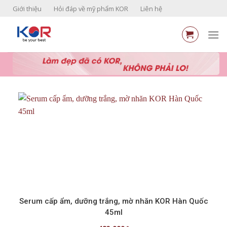
Skip
Giới thiệu
Hỏi đáp về mỹ phẩm KOR
Liên hệ
to
content
Serum cấp ẩm, dưỡng trắng, mờ nhăn KOR Hàn Quốc
45ml