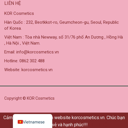
LIÊN HỆ
KOR Cosmetics
Hàn Quốc : 232, Beotkkot-ro, Geumcheon-gu, Seoul, Republic
of Korea.
Việt Nam : Tòa nhà Newway, số 31/76 phố An Dương , Hồng Hà
, Hà Nội , Việt Nam.
Email: info@korcosmetics.vn
Hotline: 0862 302 488
Website: korcosmetics.vn
Copyright © KOR Cosmetics
Cảm ơn bạn đã ghé thăm website korcosmetics.vn. Chúc bạn
Vietnamese
có một ngày vui vẻ và hạnh phúc!!!
닫기 버튼