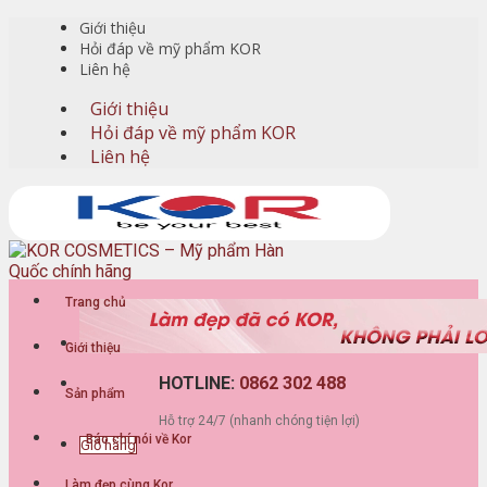
Skip
Giới thiệu
to
Hỏi đáp về mỹ phẩm KOR
content
Liên hệ
Giới thiệu
Hỏi đáp về mỹ phẩm KOR
Liên hệ
Trang chủ
Giới thiệu
HOTLINE:
0862 302 488
Sản phẩm
Hỗ trợ 24/7 (nhanh chóng tiện lợi)
Báo chí nói về Kor
Giỏ hàng
Làm đẹp cùng Kor