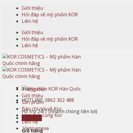
Skip
Giới thiệu
to
Hỏi đáp về mỹ phẩm KOR
content
Liên hệ
Giới thiệu
Hỏi đáp về mỹ phẩm KOR
Liên hệ
Trang chủ
Giới thiệu
HOTLINE:
0862 302 488
Sản phẩm
Báo chí nói về Kor
Hỗ trợ 24/7 (nhanh chóng tiện lợi)
Làm đẹp cùng Kor
Giỏ hàng
Liên hệ
Vietnamese
Giỏ hàng