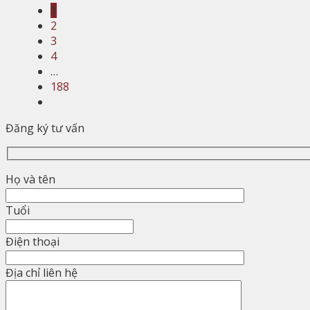
1
2
3
4
…
188
Đăng ký tư vấn
Họ và tên
Tuổi
Điện thoại
Địa chỉ liên hệ