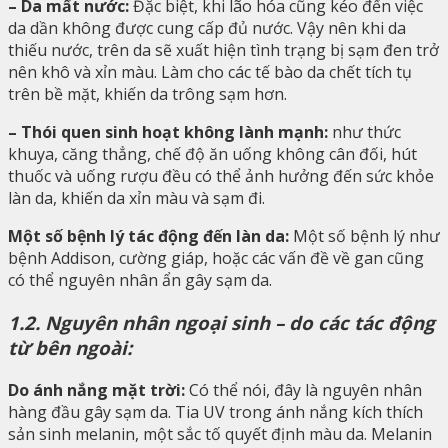
– Da mất nước:
Đặc biệt, khi lão hóa cũng kéo đến việc
da dần không được cung cấp đủ nước. Vậy nên khi da
thiếu nước, trên da sẽ xuất hiện tình trạng bị sạm đen trở
nên khô và xỉn màu. Làm cho các tế bào da chết tích tụ
trên bề mặt, khiến da trông sạm hơn.
– Thói quen sinh hoạt không lành mạnh:
như
thức
khuya, căng thẳng, chế độ ăn uống không cân đối, hút
thuốc và uống rượu đều có thể ảnh hưởng đến sức khỏe
làn da, khiến da xỉn màu và sạm đi.
Một số bệnh lý tác động đến làn da:
Một số bệnh lý như
bệnh Addison, cường giáp, hoặc các vấn đề về gan cũng
có thể nguyên nhân ẩn gây sạm da.
1.2. Nguyên nhân ngoại sinh – do các tác động
từ bên ngoài:
Do ánh nắng mặt trời:
Có thể nói, đây là nguyên nhân
hàng đầu gây sạm da. Tia UV trong ánh nắng kích thích
sản sinh melanin, một sắc tố quyết định màu da. Melanin