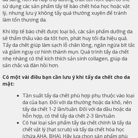
sử dụng các sản phẩm tẩy tế bào chết hóa học hoặc vật
lý, nhưng lưu ý không tẩy quá thường xuyên để tránh
làm tổn thương da.
Khi lớp tế bào chết được loại bỏ, các sản phẩm dưỡng da
sẽ thẩm thấu vào da tốt hơn, phát huy tối đa hiệu quả.
Tẩy da chết giúp làm sạch lỗ chân lông, ngăn ngừa bít tắc
và giảm nguy cơ hình thành mụn. Quá trình tẩy da chết
nhẹ nhàng có thể kích thích sản sinh collagen, giúp da
săn chắc và đàn hồi hơn.
Có một vài điều bạn cần lưu ý khi tẩy da chết cho da
mặt:
Tần suất tẩy da chết phù hợp phụ thuộc vào loại
da của bạn. Đối với da thường hoặc da khô, nên
tẩy da chết 1-2 lần/tuần. Đối với da dầu hoặc da
hỗn hợp, có thể tẩy da chết 2-3 lần/tuần.
Có hai loại sản phẩm tẩy da chết chính là tẩy da
chết vật lý (hạt scrub) và tẩy da chết hóa học
(chứa AHA, BHA). Hãy lựa chọn sản phẩm phù