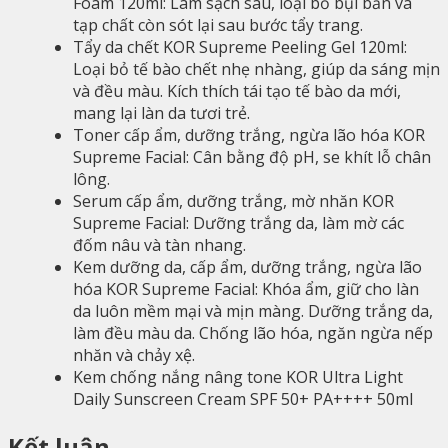
Foam 120ml: Làm sạch sâu, loại bỏ bụi bẩn và
tạp chất còn sót lại sau bước tẩy trang.
Tẩy da chết KOR Supreme Peeling Gel 120ml:
Loại bỏ tế bào chết nhẹ nhàng, giúp da sáng mịn
và đều màu. Kích thích tái tạo tế bào da mới,
mang lại làn da tươi trẻ.
Toner cấp ẩm, dưỡng trắng, ngừa lão hóa KOR
Supreme Facial: Cân bằng độ pH, se khít lỗ chân
lông.
Serum cấp ẩm, dưỡng trắng, mờ nhăn KOR
Supreme Facial: Dưỡng trắng da, làm mờ các
đốm nâu và tàn nhang.
Kem dưỡng da, cấp ẩm, dưỡng trắng, ngừa lão
hóa KOR Supreme Facial: Khóa ẩm, giữ cho làn
da luôn mềm mại và mịn màng. Dưỡng trắng da,
làm đều màu da. Chống lão hóa, ngăn ngừa nếp
nhăn và chảy xệ.
Kem chống nắng nâng tone KOR Ultra Light
Daily Sunscreen Cream SPF 50+ PA++++ 50ml
Kết luận