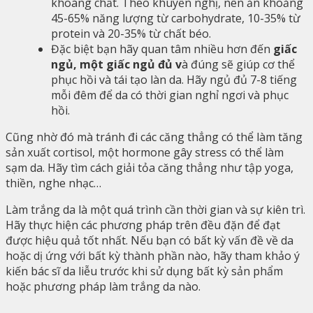
khoáng chất. Theo khuyến nghị, nên ăn khoảng
45-65% năng lượng từ carbohydrate, 10-35% từ
protein và 20-35% từ chất béo.
Đặc biệt bạn hãy quan tâm nhiều hơn đến
giấc
ngủ, một giấc ngủ đủ v
à đúng sẽ giúp cơ thể
phục hồi và tái tạo làn da. Hãy ngủ đủ 7-8 tiếng
mỗi đêm để da có thời gian nghỉ ngơi và phục
hồi.
Cũng nhờ đó mà tránh đi các căng thẳng có thể làm tăng
sản xuất cortisol, một hormone gây stress có thể làm
sạm da. Hãy tìm cách giải tỏa căng thẳng như tập yoga,
thiền, nghe nhạc…
Làm trắng da là một quá trình cần thời gian và sự kiên trì.
Hãy thực hiện các phương pháp trên đều đặn để đạt
được hiệu quả tốt nhất. Nếu bạn có bất kỳ vấn đề về da
hoặc dị ứng với bất kỳ thành phần nào, hãy tham khảo ý
kiến bác sĩ da liễu trước khi sử dụng bất kỳ sản phẩm
hoặc phương pháp làm trắng da nào.