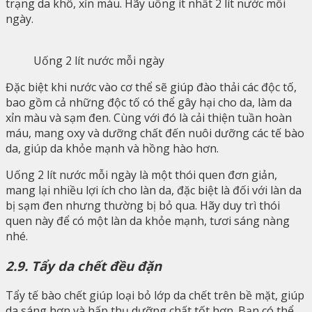
trạng da khô, xỉn màu. Hãy uống ít nhất 2 lít nước mỗi
ngày.
Uống 2 lít nước mỗi ngày
Đặc biệt khi nước vào cơ thể sẽ giúp đào thải các độc tố,
bao gồm cả những độc tố có thể gây hại cho da, làm da
xỉn màu và sạm đen. Cùng với đó là cải thiện tuần hoàn
máu, mang oxy và dưỡng chất đến nuôi dưỡng các tế bào
da, giúp da khỏe mạnh và hồng hào hơn.
Uống 2 lít nước mỗi ngày là một thói quen đơn giản,
mang lại nhiều lợi ích cho làn da, đặc biệt là đối với làn da
bị sạm đen nhưng thường bị bỏ qua. Hãy duy trì thói
quen này để có một làn da khỏe mạnh, tươi sáng nàng
nhé.
2.9. Tẩy da chết đều đặn
Tẩy tế bào chết giúp loại bỏ lớp da chết trên bề mặt, giúp
da sáng hơn và hấp thụ dưỡng chất tốt hơn. Bạn có thể