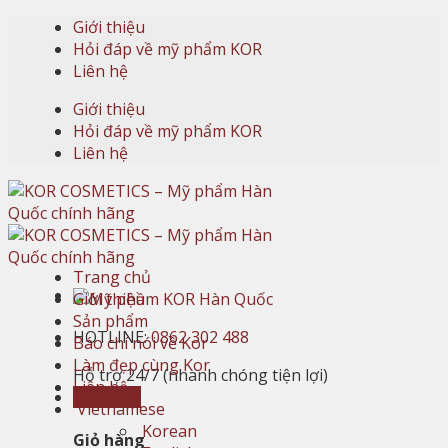
Skip
Giới thiệu
to
Hỏi đáp về mỹ phẩm KOR
content
Liên hệ
Giới thiệu
Hỏi đáp về mỹ phẩm KOR
Liên hệ
Trang chủ
Giới thiệu
Sản phẩm
HOTLINE:
0862 302 488
Báo chí nói về Kor
Làm đẹp cùng Kor
Hỗ trợ 24/7 (nhanh chóng tiện lợi)
Liên hệ
Giỏ hàng
Vietnamese
Korean
Giỏ hàng