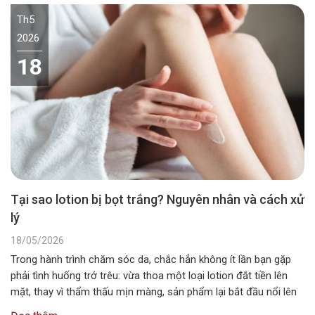
Th5
2026
18
Tại sao lotion bị bọt trắng? Nguyên nhân và cách xử
lý
18/05/2026
Trong hành trình chăm sóc da, chắc hẳn không ít lần bạn gặp
phải tình huống trớ trêu: vừa thoa một loại lotion đắt tiền lên
mặt, thay vì thẩm thấu mịn màng, sản phẩm lại bắt đầu nổi lên
những vệt trắng xóa hoặc sủi bọt li ti như xà phòng. Tình trạng