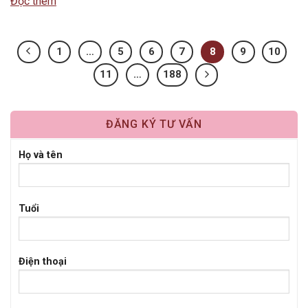
Đọc thêm
lotion…
1
…
5
6
7
8
9
10
11
…
188
ĐĂNG KÝ TƯ VẤN
Họ và tên
Tuổi
Điện thoại