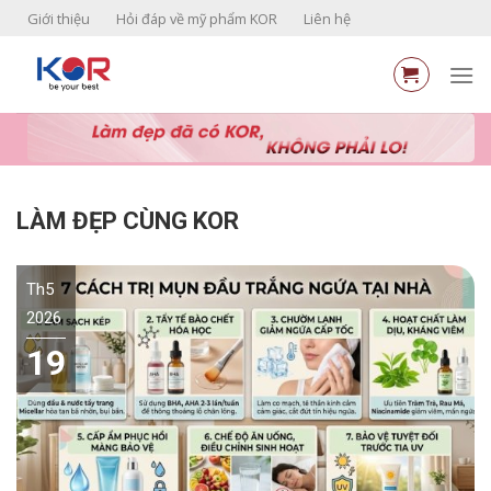
Skip
Giới thiệu
Hỏi đáp về mỹ phẩm KOR
Liên hệ
to
content
LÀM ĐẸP CÙNG KOR
Th5
2026
19