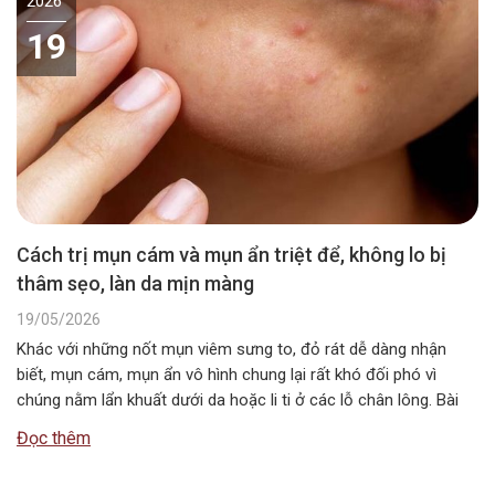
2026
19
Cách trị mụn cám và mụn ẩn triệt để, không lo bị
thâm sẹo, làn da mịn màng
19/05/2026
Khác với những nốt mụn viêm sưng to, đỏ rát dễ dàng nhận
biết, mụn cám, mụn ẩn vô hình chung lại rất khó đối phó vì
chúng nằm lẩn khuất dưới da hoặc li ti ở các lỗ chân lông. Bài
viết của KOR dưới đây sẽ giải phẫu dưới góc độ khoa học…
Đọc thêm