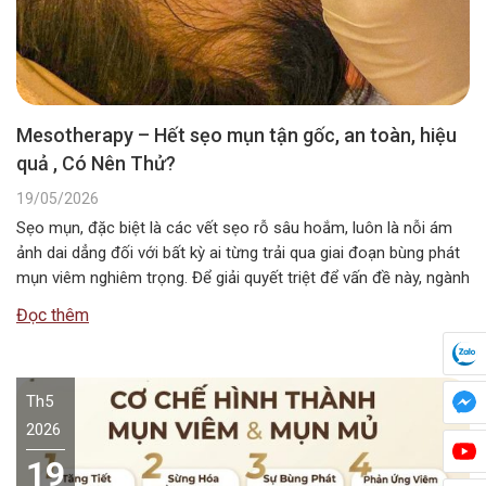
Mesotherapy – Hết sẹo mụn tận gốc, an toàn, hiệu
quả , Có Nên Thử?
19/05/2026
Sẹo mụn, đặc biệt là các vết sẹo rỗ sâu hoắm, luôn là nỗi ám
ảnh dai dẳng đối với bất kỳ ai từng trải qua giai đoạn bùng phát
mụn viêm nghiêm trọng. Để giải quyết triệt để vấn đề này, ngành
thẩm mỹ hiện đại đã ứng dụng một phương pháp mang tính…
Đọc thêm
Th5
2026
19