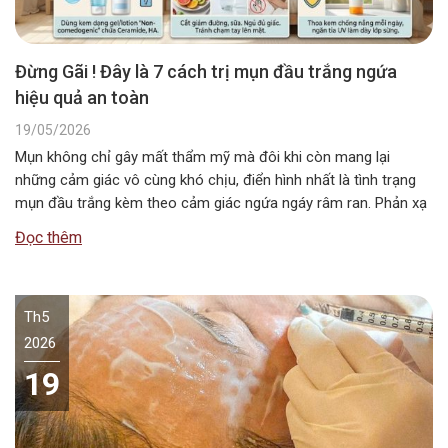
Đừng Gãi ! Đây là 7 cách trị mụn đầu trắng ngứa
hiệu quả an toàn
19/05/2026
Mụn không chỉ gây mất thẩm mỹ mà đôi khi còn mang lại
những cảm giác vô cùng khó chịu, điển hình nhất là tình trạng
mụn đầu trắng kèm theo cảm giác ngứa ngáy râm ran. Phản xạ
tự nhiên của hầu hết chúng ta khi bị ngứa là đưa tay lên gãi,
Đọc thêm
cạy…
Th5
2026
19