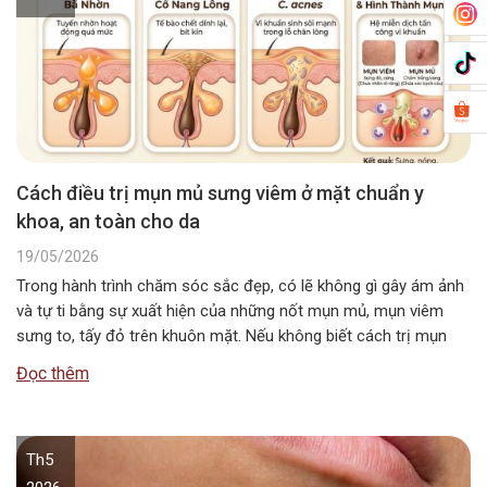
Cách điều trị mụn mủ sưng viêm ở mặt chuẩn y
khoa, an toàn cho da
19/05/2026
Trong hành trình chăm sóc sắc đẹp, có lẽ không gì gây ám ảnh
và tự ti bằng sự xuất hiện của những nốt mụn mủ, mụn viêm
sưng to, tấy đỏ trên khuôn mặt. Nếu không biết cách trị mụn
viêm đúng đắn, bạn sẽ phải đối mặt với di chứng nặng nề là…
Đọc thêm
Th5