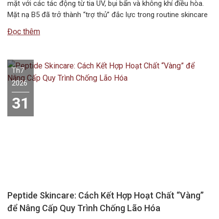
mặt với các tác động từ tia UV, bụi bẩn và không khí điều hòa.
Mặt nạ B5 đã trở thành “trợ thủ” đắc lực trong routine skincare
mùa hè, giúp duy trì độ ẩm và bảo vệ hàng rào da. Vậy…
Đọc thêm
Th7
2026
31
Peptide Skincare: Cách Kết Hợp Hoạt Chất “Vàng”
để Nâng Cấp Quy Trình Chống Lão Hóa