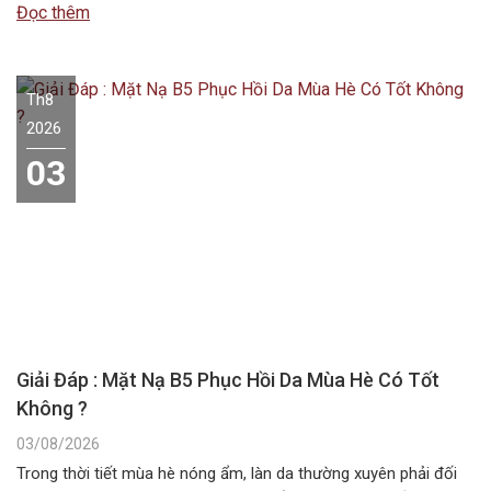
liệu này không chứa các hoạt chất ức chế sắc tố melanin như
Đọc thêm
các dòng mỹ phẩm chuyên dụng….
Th8
2026
03
Giải Đáp : Mặt Nạ B5 Phục Hồi Da Mùa Hè Có Tốt
Không ?
03/08/2026
Trong thời tiết mùa hè nóng ẩm, làn da thường xuyên phải đối