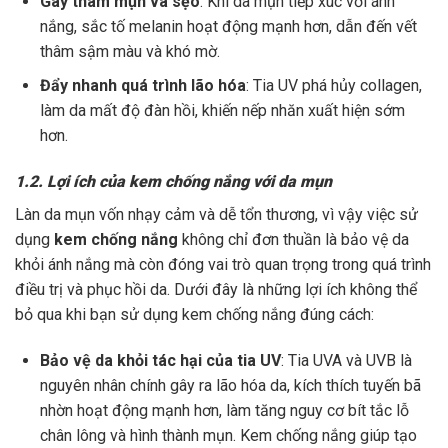
Gây thâm mụn và sẹo
: Khi da mụn tiếp xúc với ánh
nắng, sắc tố melanin hoạt động mạnh hơn, dẫn đến vết
thâm sậm màu và khó mờ.
Đẩy nhanh quá trình lão hóa
: Tia UV phá hủy collagen,
làm da mất độ đàn hồi, khiến nếp nhăn xuất hiện sớm
hơn.
1.2. Lợi ích của kem chống nắng với da mụn
Làn da mụn vốn nhạy cảm và dễ tổn thương, vì vậy việc sử
dụng
kem chống nắng
không chỉ đơn thuần là bảo vệ da
khỏi ánh nắng mà còn đóng vai trò quan trọng trong quá trình
điều trị và phục hồi da. Dưới đây là những lợi ích không thể
bỏ qua khi bạn sử dụng kem chống nắng đúng cách:
Bảo vệ da khỏi tác hại của tia UV
: Tia UVA và UVB là
nguyên nhân chính gây ra lão hóa da, kích thích tuyến bã
nhờn hoạt động mạnh hơn, làm tăng nguy cơ bít tắc lỗ
chân lông và hình thành mụn. Kem chống nắng giúp tạo