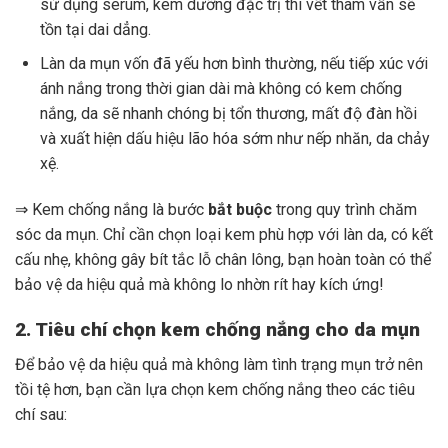
sử dụng serum, kem dưỡng đặc trị thì vết thâm vẫn sẽ
tồn tại dai dẳng.
Làn da mụn vốn đã yếu hơn bình thường, nếu tiếp xúc với
ánh nắng trong thời gian dài mà không có kem chống
nắng, da sẽ nhanh chóng bị tổn thương, mất độ đàn hồi
và xuất hiện dấu hiệu lão hóa sớm như nếp nhăn, da chảy
xệ.
⇒ Kem chống nắng là bước
bắt buộc
trong quy trình chăm
sóc da mụn. Chỉ cần chọn loại kem phù hợp với làn da, có kết
cấu nhẹ, không gây bít tắc lỗ chân lông, bạn hoàn toàn có thể
bảo vệ da hiệu quả mà không lo nhờn rít hay kích ứng!
2. Tiêu chí chọn kem chống nắng cho da mụn
Để bảo vệ da hiệu quả mà không làm tình trạng mụn trở nên
tồi tệ hơn, bạn cần lựa chọn kem chống nắng theo các tiêu
chí sau: