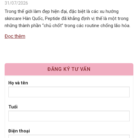
31/07/2026
Trong thế giới làm đẹp hiện đại, đặc biệt là các xu hướng
skincare Hàn Quốc, Peptide đã khẳng định vị thế là một trong
những thành phần “chủ chốt” trong các routine chống lão hóa.
Tuy nhiên, câu hỏi Peptide kết hợp với gì để đạt hiệu quả tối ưu
Đọc thêm
nhất vẫn là băn…
ĐĂNG KÝ TƯ VẤN
Họ và tên
Tuổi
Điện thoại