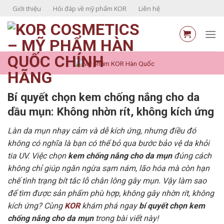
Skip
Giới thiệu
Hỏi đáp về mỹ phẩm KOR
Liên hệ
to
content
Bí quyết chọn kem chống nắng cho da
dầu mụn: Không nhờn rít, không kích ứng
Làn da mụn nhạy cảm và dễ kích ứng, nhưng điều đó
không có nghĩa là bạn có thể bỏ qua bước bảo vệ da khỏi
tia UV. Việc chọn
kem chống nắng cho da mụn
đúng cách
không chỉ giúp ngăn ngừa sạm nám, lão hóa mà còn hạn
chế tình trạng bít tắc lỗ chân lông gây mụn. Vậy làm sao
để tìm được sản phẩm phù hợp, không gây nhờn rít, không
kích ứng? Cùng
KOR
khám phá ngay
bí quyết chọn kem
chống nắng cho da mụn
trong bài viết này!