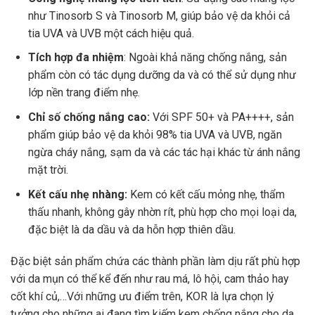
như Tinosorb S và Tinosorb M, giúp bảo vệ da khỏi cả
tia UVA và UVB một cách hiệu quả.
Tích hợp đa nhiệm
: Ngoài khả năng chống nắng, sản
phẩm còn có tác dụng dưỡng da và có thể sử dụng như
lớp nền trang điểm nhẹ.
Chỉ số chống nắng cao:
Với SPF 50+ và PA++++, sản
phẩm giúp bảo vệ da khỏi 98% tia UVA và UVB, ngăn
ngừa cháy nắng, sạm da và các tác hại khác từ ánh nắng
mặt trời.
Kết cấu nhẹ nhàng:
Kem có kết cấu mỏng nhẹ, thẩm
thấu nhanh, không gây nhờn rít, phù hợp cho mọi loại da,
đặc biệt là da dầu và da hỗn hợp thiên dầu.
Đặc biệt sản phẩm chứa các thành phần làm dịu rất phù hợp
với da mụn có thể kể đến như rau má, lô hội, cam thảo hay
cốt khí củ,…Với những ưu điểm trên, KOR là lựa chọn lý
tưởng cho những ai đang tìm kiếm kem chống nắng cho da