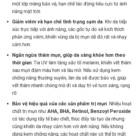
một lớp màng bảo vệ, hạn chế tác động tiêu cực từ ánh
nắng mặt trời.
Giảm viêm và hạn chế tình trạng sạm da
: Khi da tiếp
xúc trực tiếp với ánh nắng, các gốc tự do sẽ kích thích
phản ứng viêm, khiến vùng da bị mụn dễ đỏ rát và nhạy
cảm hơn.
Ngăn ngừa thâm mụn, giúp da sáng khỏe hơn theo
thời gian
: Tia UV làm tăng sắc tố melanin, khiến vết thâm
sau mụn đậm màu hơn và lâu mờ. Nếu sử dụng kem
chống nắng thường xuyên, làn da sẽ được bảo vệ, giúp
vết thâm nhanh chóng mờ đi và duy trì vẻ tươi sáng, rạng
rỡ.
Bảo vệ hiệu quả của các sản phẩm trị mụn
: Nhiều hoạt
chất trị mụn như
AHA, BHA, Retinol, Benzoyl Peroxide
có tác dụng tẩy tế bào chết, thúc đẩy tái tạo da nhưng
cũng khiến da nhạy cảm hơn với ánh nắng. Nếu không
dùng kem chống nắng, các hoạt chất này có thể bị mất