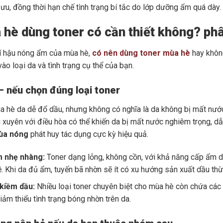
 ưu, đồng thời hạn chế tình trạng bí tắc do lớp dưỡng ẩm quá dày.
 hè dùng toner có cần thiết không? phâ
hí hậu nóng ẩm của mùa hè,
có nên dùng toner mùa hè
hay không
ào loại da và tình trạng cụ thể của bạn.
– nếu chọn đúng loại toner
 hè da dễ đổ dầu, nhưng không có nghĩa là da không bị mất nước. N
xuyên với điều hòa có thể khiến da bị mất nước nghiêm trọng, dẫn 
ùa nóng
phát huy tác dụng cực kỳ hiệu quả.
 nhẹ nhàng:
Toner dạng lỏng, không cồn, với khả năng cấp ẩm d
. Khi da đủ ẩm, tuyến bã nhờn sẽ ít có xu hướng sản xuất dầu thừ
 kiềm dầu:
Nhiều loại toner chuyên biệt cho mùa hè còn chứa các th
iảm thiểu tình trạng bóng nhờn trên da.