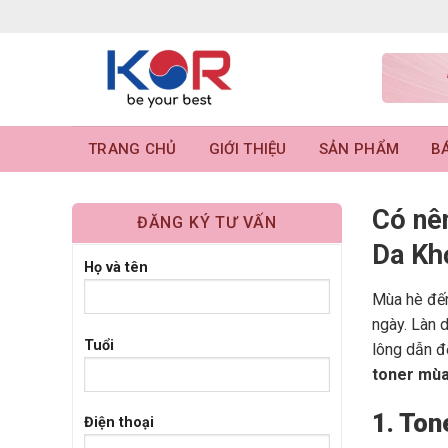
Skip
to
content
TRANG CHỦ
GIỚI THIỆU
SẢN PHẨM
BÁ
Có nê
ĐĂNG KÝ TƯ VẤN
Da Kh
Họ và tên
Mùa hè đến
ngày. Làn d
Tuổi
lông dẫn đ
toner mùa
1. Ton
Điện thoại