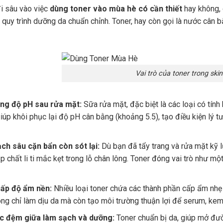
đi sâu vào việc
dùng toner vào mùa hè có cần thiết
hay không, c
g quy trình dưỡng da chuẩn chỉnh. Toner, hay còn gọi là nước cân 
Vai trò của toner trong ski
ng độ pH sau rửa mặt:
Sữa rửa mặt, đặc biệt là các loại có tính
iúp khôi phục lại độ pH cân bằng (khoảng 5.5), tạo điều kiện lý 
ch sâu cặn bẩn còn sót lại:
Dù bạn đã tẩy trang và rửa mặt kỹ l
p chất li ti mắc kẹt trong lỗ chân lông. Toner đóng vai trò như 
ấp độ ẩm nền:
Nhiều loại toner chứa các thành phần cấp ẩm nhẹ
ng chỉ làm dịu da mà còn tạo môi trường thuận lợi để serum, kem
c đệm giữa làm sạch và dưỡng:
Toner chuẩn bị da, giúp mở đư