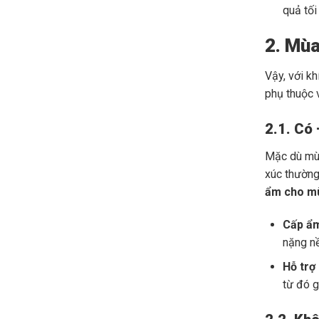
quả tối
2. Mùa
Vậy, với k
phụ thuộc v
2.1. Có 
Mặc dù mùa
xúc thường 
ẩm cho m
Cấp ẩm
nặng nề
Hỗ trợ
từ đó g