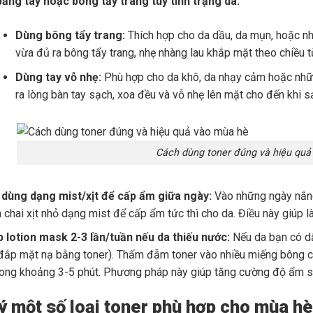
bằng tay hoặc bông tẩy trang tùy tình trạng da:
Dùng bông tẩy trang:
Thích hợp cho da dầu, da mụn, hoặc n
vừa đủ ra bông tẩy trang, nhẹ nhàng lau khắp mặt theo chiều từ 
Dùng tay vỗ nhẹ:
Phù hợp cho da khô, da nhạy cảm hoặc nhữn
ra lòng bàn tay sạch, xoa đều và vỗ nhẹ lên mặt cho đến khi 
Cách dùng toner đúng và hiệu quả
 dùng dạng mist/xịt để cấp ẩm giữa ngày:
Vào những ngày nắng 
a chai xịt nhỏ dạng mist để cấp ẩm tức thì cho da. Điều này giúp 
p lotion mask 2-3 lần/tuần nếu da thiếu nước:
Nếu da bạn có dấ
đắp mặt nạ bằng toner). Thấm đẫm toner vào nhiều miếng bông co
rong khoảng 3-5 phút. Phương pháp này giúp tăng cường độ ẩm s
 ý một số loại toner phù hợp cho mùa hè