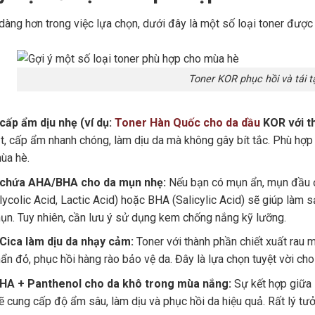
dàng hơn trong việc lựa chọn, dưới đây là một số loại toner được
Toner KOR phục hồi và tái t
cấp ẩm dịu nhẹ (ví dụ:
Toner Hàn Quốc cho da dầu
KOR với th
t, cấp ẩm nhanh chóng, làm dịu da mà không gây bít tắc. Phù hợp 
ùa hè.
chứa AHA/BHA cho da mụn nhẹ:
Nếu bạn có mụn ẩn, mụn đầu đ
ycolic Acid, Lactic Acid) hoặc BHA (Salicylic Acid) sẽ giúp làm s
n. Tuy nhiên, cần lưu ý sử dụng kem chống nắng kỹ lưỡng.
Cica làm dịu da nhạy cảm:
Toner với thành phần chiết xuất rau má
n đỏ, phục hồi hàng rào bảo vệ da. Đây là lựa chọn tuyệt vời ch
HA + Panthenol cho da khô trong mùa nắng:
Sự kết hợp giữa 
ẽ cung cấp độ ẩm sâu, làm dịu và phục hồi da hiệu quả. Rất lý tư