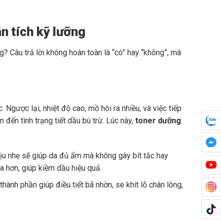
n tích kỹ lưỡng
? Câu trả lời không hoàn toàn là “có” hay “không”, mà
gược lại, nhiệt độ cao, mồ hôi ra nhiều, và việc tiếp
đến tình trạng tiết dầu bù trừ. Lúc này,
toner dưỡng
ịu nhẹ sẽ giúp da đủ ẩm mà không gây bít tắc hay
a hơn, giúp kiềm dầu hiệu quả.
ành phần giúp điều tiết bã nhờn, se khít lỗ chân lông,