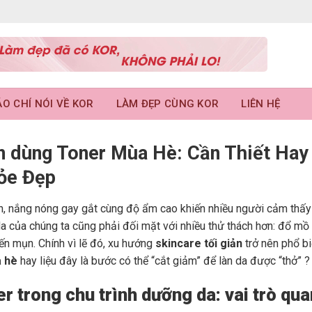
O CHÍ NÓI VỀ KOR
LÀM ĐẸP CÙNG KOR
LIÊN HỆ
n dùng Toner Mùa Hè: Cần Thiết Hay 
ỏe Đẹp
, nắng nóng gay gắt cùng độ ẩm cao khiến nhiều người cảm thấy ”
a của chúng ta cũng phải đối mặt với nhiều thử thách hơn: đổ mồ hô
ến mụn. Chính vì lẽ đó, xu hướng
skincare tối giản
trở nên phổ bi
 hè
hay liệu đây là bước có thể “cắt giảm” để làn da được “thở” ?
er trong chu trình dưỡng da: vai trò qu