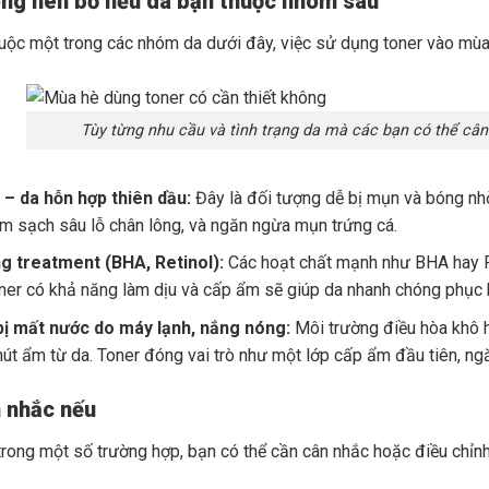
ông nên bỏ nếu da bạn thuộc nhóm sau
uộc một trong các nhóm da dưới đây, việc sử dụng toner vào mùa 
Tùy từng nhu cầu và tình trạng da mà các bạn có thể câ
 – da hỗn hợp thiên dầu:
Đây là đối tượng dễ bị mụn và bóng nh
àm sạch sâu lỗ chân lông, và ngăn ngừa mụn trứng cá.
g treatment (BHA, Retinol):
Các hoạt chất mạnh như BHA hay Re
ner có khả năng làm dịu và cấp ẩm sẽ giúp da nhanh chóng phục hồ
bị mất nước do máy lạnh, nắng nóng:
Môi trường điều hòa khô ha
hút ẩm từ da. Toner đóng vai trò như một lớp cấp ẩm đầu tiên, ngă
n nhắc nếu
 trong một số trường hợp, bạn có thể cần cân nhắc hoặc điều chỉnh