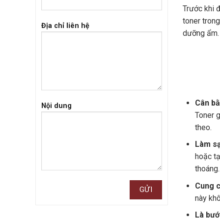
Trước khi 
toner tron
Địa chỉ liên hệ
dưỡng ẩm.
Cân bằ
Nội dung
Toner g
theo.
Làm sạ
hoặc tạ
thoáng.
Cung c
này khô
Là bướ