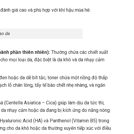
 đánh giá cao và phù hợp với khí hậu mùa hè:
ạo da
ành phần thiên nhiên):
Thường chứa các chiết xuất
cho mọi loại da, đặc biệt là da khô và da nhạy cảm
en hoặc da dễ bít tắc, toner chứa một nồng độ thấp
ạch lỗ chân lông, tẩy tế bào chết nhẹ nhàng, và ngăn
 (Centella Asiatica – Cica) giúp làm dịu da tức thì,
o da nhạy cảm hoặc da đang bị kích ứng do nắng nóng.
Hyaluronic Acid (HA) và Panthenol (Vitamin B5) trong
ởng cho da khô hoặc da thường xuyên tiếp xúc với điều