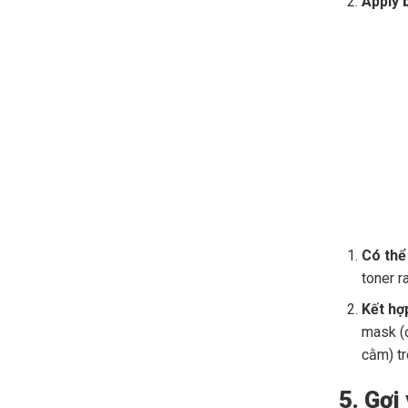
Apply 
Có thể
toner r
Kết hợ
mask (
cằm) t
5. Gợi