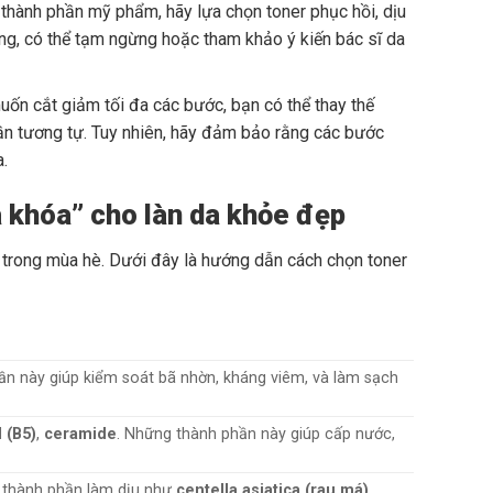
hành phần mỹ phẩm, hãy lựa chọn toner phục hồi, dịu
ng, có thể tạm ngừng hoặc tham khảo ý kiến bác sĩ da
ốn cắt giảm tối đa các bước, bạn có thể thay thế
ần tương tự. Tuy nhiên, hãy đảm bảo rằng các bước
.
a khóa” cho làn da khỏe đẹp
uả trong mùa hè. Dưới đây là hướng dẫn cách chọn toner
ần này giúp kiểm soát bã nhờn, kháng viêm, và làm sạch
 (B5)
,
ceramide
. Những thành phần này giúp cấp nước,
c thành phần làm dịu như
centella asiatica (rau má)
,