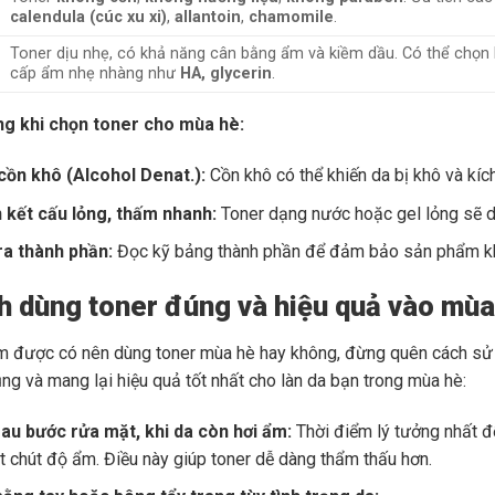
calendula (cúc xu xi)
,
allantoin
,
chamomile
.
Toner dịu nhẹ, có khả năng cân bằng ẩm và kiềm dầu. Có thể chọn
cấp ẩm nhẹ nhàng như
HA, glycerin
.
ng khi chọn toner cho mùa hè:
cồn khô (Alcohol Denat.):
Cồn khô có thể khiến da bị khô và kích
n kết cấu lỏng, thấm nhanh:
Toner dạng nước hoặc gel lỏng sẽ dễ
ra thành phần:
Đọc kỹ bảng thành phần để đảm bảo sản phẩm khô
h dùng toner đúng và hiệu quả vào mùa
m được có nên dùng toner mùa hè hay không, đừng quên cách sử 
ng và mang lại hiệu quả tốt nhất cho làn da bạn trong mùa hè:
au bước rửa mặt, khi da còn hơi ẩm:
Thời điểm lý tưởng nhất để
 chút độ ẩm. Điều này giúp toner dễ dàng thẩm thấu hơn.