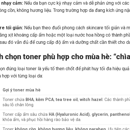
 nhạy cảm:
Nếu da bạn cực kỳ nhạy cảm và dễ phản ứng với các t
ông cồn, không hương liệu. Trong trường hợp da đang kích ứng nặ
e tối giản:
Nếu bạn theo đuổi phong cách skincare tối giản và mu
ằng xịt khoáng cấp ẩm hoặc một loại nước hoa hồng có thành ph
sau đó vẫn đủ để cung cấp độ ẩm và dưỡng chất cần thiết cho da
h chọn toner phù hợp cho mùa hè: “chì
họn đúng loại toner là yếu tố then chốt để phát huy tối đa hiệu q
 hợp với từng loại da:
Gợi ý toner mùa hè
Toner chứa
BHA
,
kẽm PCA
,
tea tree oil
,
witch hazel
. Các thành ph
sâu lỗ chân lông.
Toner cấp ẩm sâu chứa
HA (Hyaluronic Acid)
,
glycerin
,
panthenol
khóa ẩm, và phục hồi hàng rào bảo vệ da.
Toner
không cồn
,
không hương liệu
,
không paraben
. Ưu tiên cá