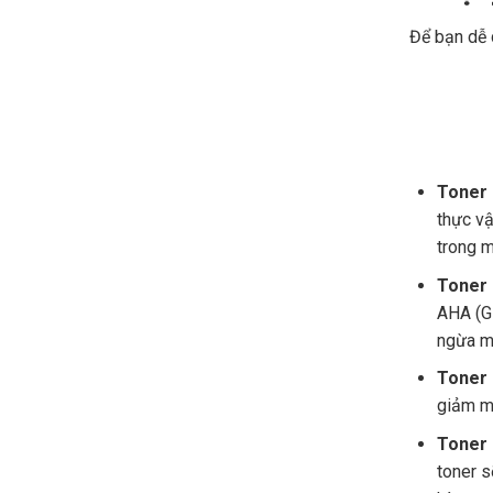
Để bạn dễ 
Toner 
thực vậ
trong m
Toner 
AHA (Gl
ngừa mụ
Toner 
giảm mẩ
Toner 
toner s