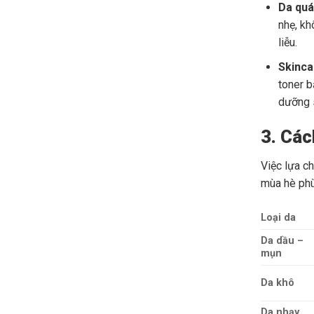
Da quá
nhẹ, kh
liễu.
Skincar
toner b
dưỡng 
3. Các
Việc lựa c
mùa hè phù
Loại da
Da dầu –
mụn
Da khô
Da nhạy