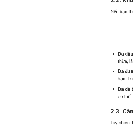
2.2. Kh
Nếu bạn th
Da dầu
thừa, l
Da đan
hơn. To
Da dễ 
có thể 
2.3. Câ
Tuy nhiên,