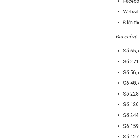
Facebo
Websit
Điện th
Địa chỉ và
Số 65,
Số 371
Số 56,
Số 48,
Số 228
Số 126
Số 244 
Số 159
Số 127