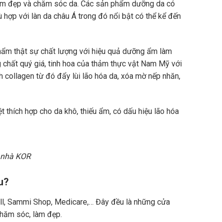
làm đẹp và chăm sóc da. Các sản phẩm dưỡng da có
 hợp với làn da châu Á trong đó nổi bật có thể kể đến
hẩm thật sự chất lượng với hiệu quả dưỡng ẩm làm
 chất quý giá, tinh hoa của thảm thực vật Nam Mỹ với
h collagen từ đó đẩy lùi lão hóa da, xóa mờ nếp nhăn,
t thích hợp cho da khô, thiếu ẩm, có dấu hiệu lão hóa
 nhà KOR
u?
ll, Sammi Shop, Medicare,… Đây đều là những cửa
chăm sóc, làm đẹp.