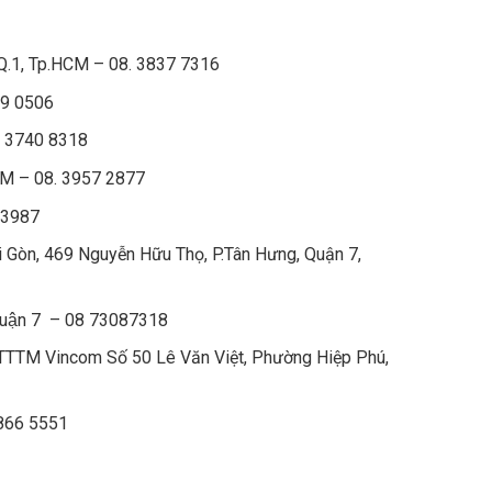
Q.1, Tp.HCM – 08. 3837 7316
19 0506
. 3740 8318
CM – 08. 3957 2877
 3987
 Gòn, 469 Nguyễn Hữu Thọ, P.Tân Hưng, Quận 7,
 Quận 7 – 08 73087318
TTTM Vincom Số 50 Lê Văn Việt, Phường Hiệp Phú,
3866 5551