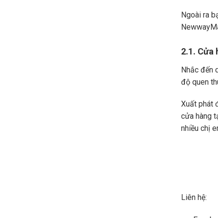
Ngoài ra b
NewwayMa
2.1. Cửa
Nhắc đến 
độ quen th
Xuất phát 
cửa hàng tạ
nhiều chị 
Liên hệ: