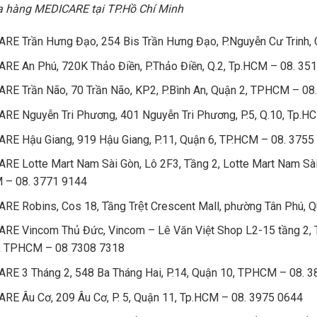
ửa hàng MEDICARE tại TP.Hồ Chí Minh
RE Trần Hưng Đạo, 254 Bis Trần Hưng Đạo, P.Nguyễn Cư Trinh, 
RE An Phú, 720K Thảo Điền, P.Thảo Điền, Q.2, Tp.HCM – 08. 35
RE Trần Não, 70 Trần Não, KP2, P.Bình An, Quận 2, TPHCM – 08
RE Nguyễn Tri Phương, 401 Nguyễn Tri Phương, P.5, Q.10, Tp.H
RE Hậu Giang, 919 Hậu Giang, P.11, Quận 6, TP.HCM – 08. 3755
RE Lotte Mart Nam Sài Gòn, Lô 2F3, Tầng 2, Lotte Mart Nam Sài
– 08. 3771 9144
E Robins, Cos 18, Tầng Trệt Crescent Mall, phường Tân Phú,
RE Vincom Thủ Đức, Vincom – Lê Văn Việt Shop L2-15 tầng 2, 
, TPHCM – 08 7308 7318
RE 3 Tháng 2, 548 Ba Tháng Hai, P.14, Quận 10, TPHCM – 08. 
RE Âu Cơ, 209 Âu Cơ, P. 5, Quận 11, Tp.HCM – 08. 3975 0644