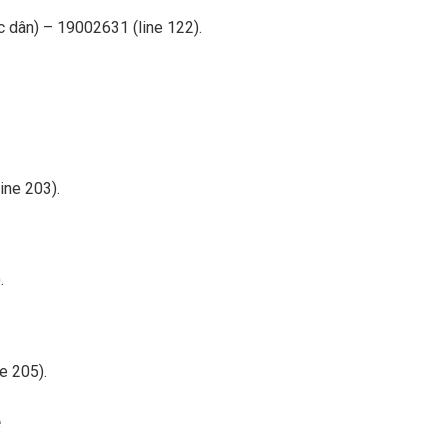
 dân) – 19002631 (line 122).
ine 203).
.
e 205).
e