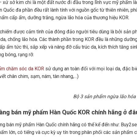
 xứ sở kim chi là một đất nước đi đầu trong lĩnh vực mỹ phẩm 
 Quốc đa phần đều rất lành tính với nguồn gốc từ thiên nhiên, phù
ẩm cấp ẩm, dưỡng trắng, ngừa lão hóa của thương hiệu KOR.
chiếm được cảm tình của đông đảo người tiêu dùng là bởi sản p
da, chống lão hóa. Các thành phần trong KOR đều là những dưỡng
p ẩm tức thì, sắp xếp và nâng đỡ cấu trúc da, kích thích tăng sin
ng bóng, rạng rỡ.
ẩm chăm sóc da KOR
sử dụng an toàn đối với mọi loại da, đặc biệ
 vết chân chim, sạm, nám, tàn nhang,…)
Bộ 3 sản phẩm ngừa lão hóa
hàng bán mỹ phẩm Hàn Quốc KOR chính hãng ở đâ
ng bán mỹ phẩm Hàn Quốc chính hãng có thể kể đến như: Buy2se
ẩm lớn, có tiếng và cực kỳ uy tín trong phân phối các sản phẩm 