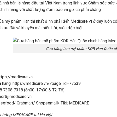
à nhà bán lẻ hàng đầu tại Việt Nam trong lĩnh vực Chăm sóc sức
hính hãng với chất lượng đảm bảo và giá cả phải chăng.
của mỹ phẩm Hàn thì nhất định phải đến Medicare vì ở đây luôn 
h ưu đãi và khuyến mãi siêu hời, siêu đặc biệt.
Cửa hàng bán mỹ phẩm KOR Hàn Quốc ch
ttps://medicare.vn
a hàng: https://medicare.vn/?page_id=77539
28 7308 7318 (8h00-17h30 & T2-T6)
port@medicare.vn
peefood/ Grabmart/ Shopeemall/ Tiki: MEDiCARE
ửa hàng MEDICARE tại Hà Nội