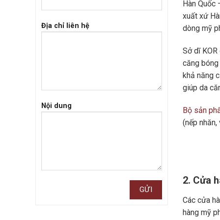
Hàn Quốc –
xuất xứ Hàn
Địa chỉ liên hệ
dòng mỹ ph
Sở dĩ KOR 
căng bóng 
khả năng cấ
giúp da că
Nội dung
Bộ sản ph
(nếp nhăn,
2. Cửa 
Các cửa hà
hàng mỹ ph