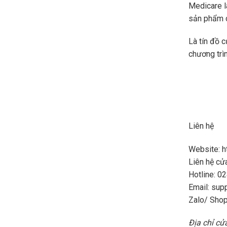
Medicare l
sản phẩm c
Là tín đồ 
chương trìn
Liên hệ
Website: h
Liên hệ cử
Hotline: 0
Email: sup
Zalo/ Sho
Địa chỉ c