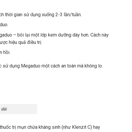
h thời gian sử dụng xuống 2-3 lần/tuần.
duo.
duo – bôi lại một lớp kem dưỡng dày hơn. Cách này
ợc hiệu quả điều trị.
 hồi.
việc sử dụng Megaduo một cách an toàn mà không lo
 dài
i thuốc trị mụn chứa kháng sinh (như Klenzit C) hay