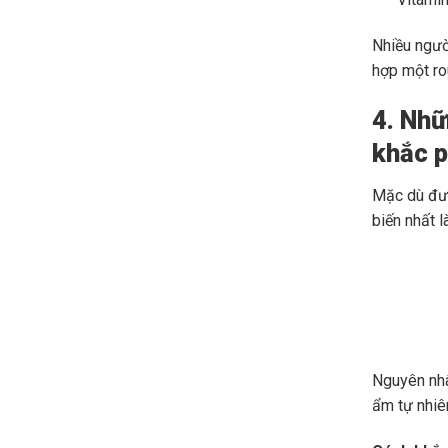
Nhiều ngư
hợp một ro
4. Nhữ
khắc 
Mặc dù đượ
biến nhất l
Nguyên nhâ
ẩm tự nhiên