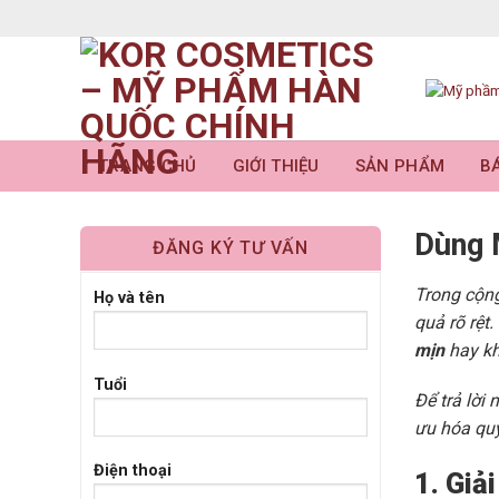
Skip
to
content
TRANG CHỦ
GIỚI THIỆU
SẢN PHẨM
BÁ
Dùng 
ĐĂNG KÝ TƯ VẤN
Trong cộng
Họ và tên
quả rõ rệt
mịn
hay kh
Tuổi
Để trả lời
ưu hóa quy
Điện thoại
1. Giả