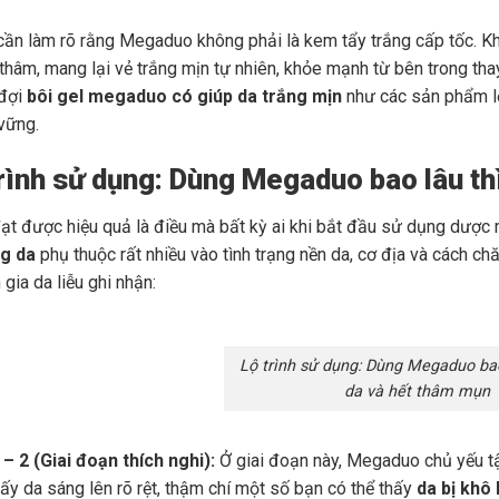
 cần làm rõ rằng Megaduo không phải là kem tẩy trắng cấp tốc. K
thâm, mang lại vẻ trắng mịn tự nhiên, khỏe mạnh từ bên trong tha
đợi
bôi gel megaduo có giúp da trắng mịn
như các sản phẩm lột
 vững.
trình sử dụng: Dùng Megaduo bao lâu t
đạt được hiệu quả là điều mà bất kỳ ai khi bắt đầu sử dụng dượ
ng da
phụ thuộc rất nhiều vào tình trạng nền da, cơ địa và cách c
gia da liễu ghi nhận:
Lộ trình sử dụng: Dùng Megaduo bao
da và hết thâm mụn
– 2 (Giai đoạn thích nghi):
Ở giai đoạn này, Megaduo chủ yếu tập
ấy da sáng lên rõ rệt, thậm chí một số bạn có thể thấy
da bị khô