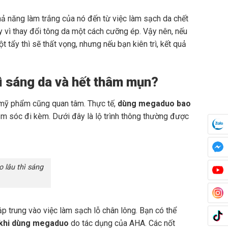
hả năng làm trắng của nó đến từ việc làm sạch da chết
y vì thay đổi tông da một cách cưỡng ép. Vậy nên, nếu
 tẩy thì sẽ thất vọng, nhưng nếu bạn kiên trì, kết quả
hì sáng da và hết thâm mụn?
c mỹ phẩm cũng quan tâm. Thực tế,
dùng megaduo bao
hăm sóc đi kèm. Dưới đây là lộ trình thông thường được
 lâu thì sáng
 trung vào việc làm sạch lỗ chân lông. Bạn có thể
 khi dùng megaduo
do tác dụng của AHA. Các nốt