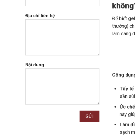
không
Địa chỉ liên hệ
Để biết
ge
thường) chứ
làm sáng d
Nội dung
Công dụn
Tẩy tế
sần sùi
Ức chế
này gi
Làm đề
sạch m