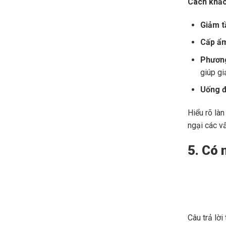
Cách khắc
Giảm t
Cấp ẩm
Phương
giúp gi
Uống đ
Hiểu rõ là
ngại các v
5. Có 
Câu trả lời