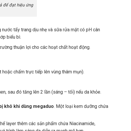
 để đạt hiệu ứng
 nước tẩy trang dịu nhẹ và sữa rửa mặt có pH cân
p biểu bì.
rường thuận lợi cho các hoạt chất hoạt động.
 hoặc chấm trực tiếp lên vùng thâm mụn).
en, sau đó tăng lên 2 lần (sáng – tối) nếu da khỏe.
bị khô khi dùng megaduo
. Một loại kem dưỡng chứa
thể layer thêm các sản phẩm chứa Niacinamide,
quá trình làm sáng da diễn ra mạnh mẽ hơn.