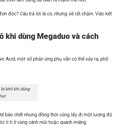
ơn độc? Câu trả lời là có, nhưng sẽ rất chậm. Việc kết
khô khi dùng Megaduo và cách
ic Acid, một số phản ứng phụ vẫn có thể xảy ra, phổ
 bị khô khi dùng
hục
 tế bào chết nhưng đồng thời cũng lấy đi một lượng độ
róc li ti ở vùng cánh mũi hoặc quanh miệng.