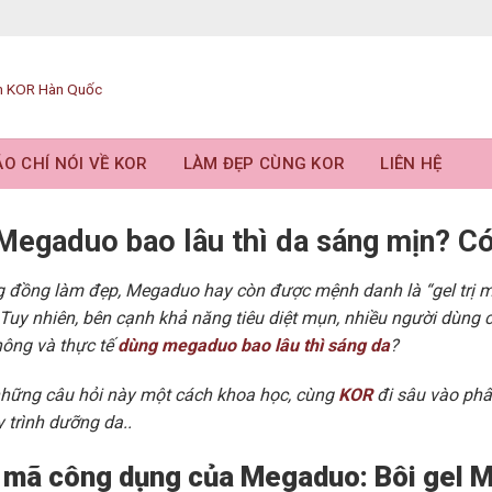
O CHÍ NÓI VỀ KOR
LÀM ĐẸP CÙNG KOR
LIÊN HỆ
Megaduo bao lâu thì da sáng mịn? Có
 đồng làm đẹp, Megaduo hay còn được mệnh danh là “gel trị m
. Tuy nhiên, bên cạnh khả năng tiêu diệt mụn, nhiều người dùng 
ông và thực tế
dùng megaduo bao lâu thì sáng da
?
 những câu hỏi này một cách khoa học, cùng
KOR
đi sâu vào phâ
 trình dưỡng da..
i mã công dụng của Megaduo: Bôi gel 