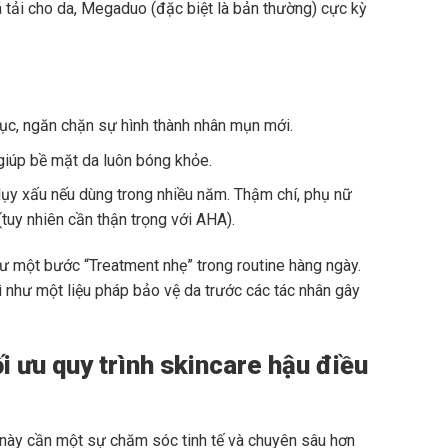
á tải cho da, Megaduo (đặc biệt là bản thường) cực kỳ
tục, ngăn chặn sự hình thành nhân mụn mới.
giúp bề mặt da luôn bóng khỏe.
y xấu nếu dùng trong nhiều năm. Thậm chí, phụ nữ
tuy nhiên cần thận trọng với AHA).
ư một bước “Treatment nhẹ” trong routine hàng ngày.
 như một liệu pháp bảo vệ da trước các tác nhân gây
 ưu quy trình skincare hậu điều
c này cần một sự chăm sóc tinh tế và chuyên sâu hơn