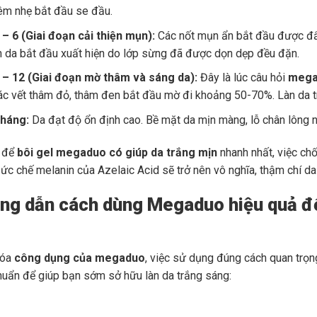
êm nhẹ bắt đầu se đầu.
 – 6 (Giai đoạn cải thiện mụn):
Các nốt mụn ẩn bắt đầu được đẩy
n da bắt đầu xuất hiện do lớp sừng đã được dọn dẹp đều đặn.
 – 12 (Giai đoạn mờ thâm và sáng da):
Đây là lúc câu hỏi
mega
ác vết thâm đỏ, thâm đen bắt đầu mờ đi khoảng 50-70%. Làn da t
tháng:
Da đạt độ ổn định cao. Bề mặt da mịn màng, lỗ chân lông n
g để
bôi gel megaduo có giúp da trắng mịn
nhanh nhất, việc chố
 ức chế melanin của Azelaic Acid sẽ trở nên vô nghĩa, thậm chí d
ng dẫn cách dùng Megaduo hiệu quả để
hóa
công dụng của megaduo
, việc sử dụng đúng cách quan trọ
chuẩn để giúp bạn sớm sở hữu làn da trắng sáng: