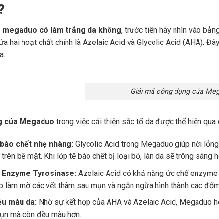
?
l megaduo có làm trắng da không
, trước tiên hãy nhìn vào b
a hai hoạt chất chính là Azelaic Acid và Glycolic Acid (AHA). Đây 
a.
Giải mã công dụng của Me
g của Megaduo
trong việc cải thiện sắc tố da được thể hiện qua 
 bào chết nhẹ nhàng:
Glycolic Acid trong Megaduo giúp nới lỏng l
 trên bề mặt. Khi lớp tế bào chết bị loại bỏ, làn da sẽ trông sán
 Enzyme Tyrosinase:
Azelaic Acid có khả năng ức chế enzyme c
úp làm mờ các vết thâm sau mụn và ngăn ngừa hình thành các đốm
u màu da:
Nhờ sự kết hợp của AHA và Azelaic Acid, Megaduo hỗ t
ụn mà còn đều màu hơn.