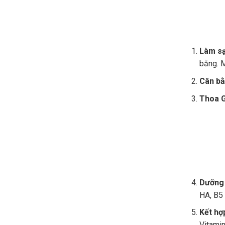
Làm sạ
bằng. M
Cân bằ
Thoa 
Dưỡng 
HA, B5
Kết hợ
Vitami