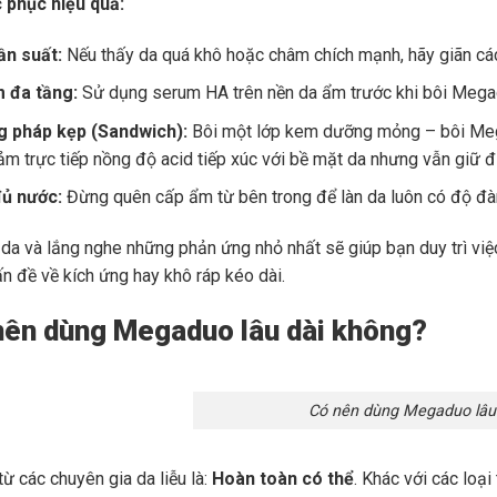
 phục hiệu quả:
ần suất:
Nếu thấy da quá khô hoặc châm chích mạnh, hãy giãn các
 đa tầng:
Sử dụng serum HA trên nền da ẩm trước khi bôi Mega
 pháp kẹp (Sandwich):
Bôi một lớp kem dưỡng mỏng – bôi Mega
ảm trực tiếp nồng độ acid tiếp xúc với bề mặt da nhưng vẫn giữ đư
ủ nước:
Đừng quên cấp ẩm từ bên trong để làn da luôn có độ đàn
n da và lắng nghe những phản ứng nhỏ nhất sẽ giúp bạn duy trì 
ấn đề về kích ứng hay khô ráp kéo dài.
nên dùng Megaduo lâu dài không?
Có nên dùng Megaduo lâu
 từ các chuyên gia da liễu là:
Hoàn toàn có thể
. Khác với các loạ