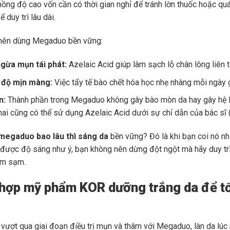
nồng độ cao vốn cần có thời gian nghỉ để tránh lờn thuốc hoặc qu
ể duy trì lâu dài.
 nên dùng Megaduo bền vững:
gừa mụn tái phát:
Azelaic Acid giúp làm sạch lỗ chân lông liên 
ì độ mịn màng:
Việc tẩy tế bào chết hóa học nhẹ nhàng mỗi ngày 
n:
Thành phần trong Megaduo không gây bào mòn da hay gây hệ lụ
ai cũng có thể sử dụng Azelaic Acid dưới sự chỉ dẫn của bác sĩ (
megaduo bao lâu thì sáng da
bền vững? Đó là khi bạn coi nó nh
 được độ sáng như ý, bạn không nên dừng đột ngột mà hãy duy trì
âm sạm.
 hợp mỹ phẩm KOR dưỡng trắng da để tối
 vượt qua giai đoạn điều trị mụn và thâm với Megaduo, làn da lú