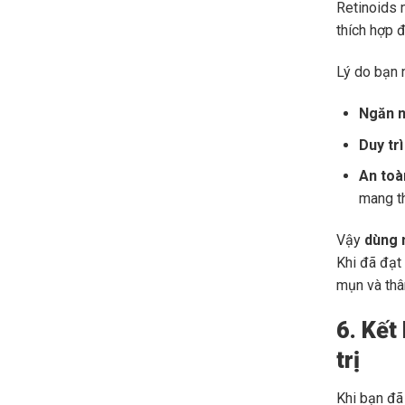
Retinoids 
thích hợp đ
Lý do bạn
Ngăn n
Duy tr
An toà
mang th
Vậy
dùng 
Khi đã đạt
mụn và th
6. Kết
trị
Khi bạn đã