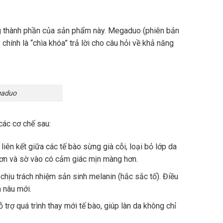
ảng thành phần của sản phẩm này. Megaduo (phiên bản
chính là “chìa khóa” trả lời cho câu hỏi về khả năng
gaduo
các cơ chế sau:
iên kết giữa các tế bào sừng già cỗi, loại bỏ lớp da
g hơn và sờ vào có cảm giác mịn màng hơn.
hịu trách nhiệm sản sinh melanin (hắc sắc tố). Điều
 nâu mới.
rợ quá trình thay mới tế bào, giúp làn da không chỉ