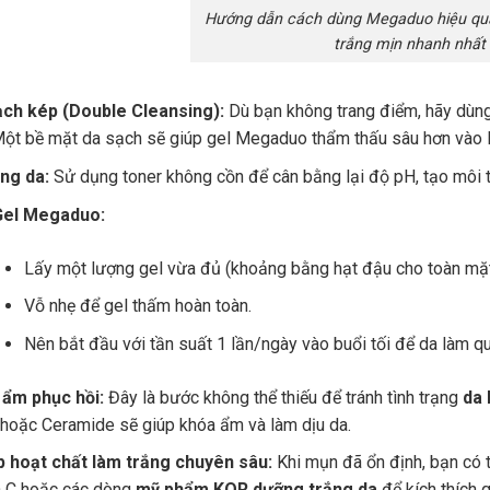
Hướng dẫn cách dùng Megaduo hiệu quả
trắng mịn nhanh nhất
ch kép (Double Cleansing):
Dù bạn không trang điểm, hãy dùng
ột bề mặt da sạch sẽ giúp gel Megaduo thẩm thấu sâu hơn vào lớ
ng da:
Sử dụng toner không cồn để cân bằng lại độ pH, tạo môi t
Gel Megaduo:
Lấy một lượng gel vừa đủ (khoảng bằng hạt đậu cho toàn mặt
Vỗ nhẹ để gel thấm hoàn toàn.
Nên bắt đầu với tần suất 1 lần/ngày vào buổi tối để da làm qu
ẩm phục hồi:
Đây là bước không thể thiếu để tránh tình trạng
da 
 hoặc Ceramide sẽ giúp khóa ẩm và làm dịu da.
p hoạt chất làm trắng chuyên sâu:
Khi mụn đã ổn định, bạn có 
n C hoặc các dòng
mỹ phẩm KOR dưỡng trắng da
để kích thích 