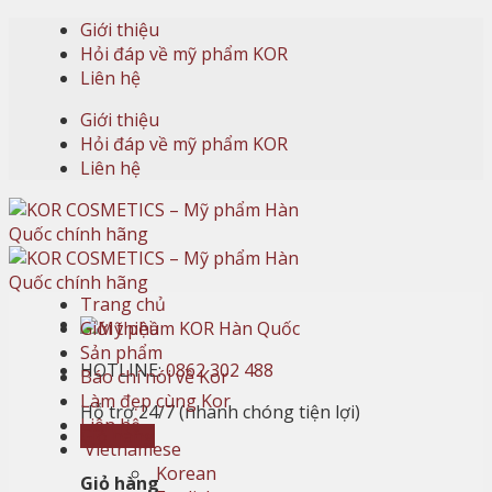
Skip
Giới thiệu
to
Hỏi đáp về mỹ phẩm KOR
content
Liên hệ
Giới thiệu
Hỏi đáp về mỹ phẩm KOR
Liên hệ
Trang chủ
Giới thiệu
Sản phẩm
HOTLINE:
0862 302 488
Báo chí nói về Kor
Làm đẹp cùng Kor
Hỗ trợ 24/7 (nhanh chóng tiện lợi)
Liên hệ
Giỏ hàng
Vietnamese
Korean
Giỏ hàng