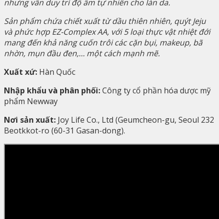
nhưng vẫn duy trì độ ẩm tự nhiên cho làn da.
Sản phẩm chứa chiết xuất từ dầu thiên nhiên, quýt Jeju
và phức hợp EZ-Complex AA, với 5 loại thực vật nhiệt đới
mang đến khả năng cuốn trôi các cặn bụi, makeup, bã
nhờn, mụn đầu đen,… một cách mạnh mẽ.
Xuất xứ:
Hàn Quốc
Nhập khẩu và phân phối:
Công ty cổ phần hóa dược mỹ
phẩm Newway
Nơi sản xuất:
Joy Life Co., Ltd (
Geumcheon-gu, Seoul 232
Beotkkot-ro (60-31 Gasan-dong).