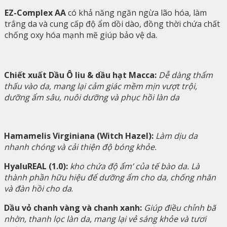
EZ-Complex AA
có khả năng ngăn ngừa lão hóa, làm
trắng da và cung cấp độ ẩm dồi dào, đồng thời chứa chất
chống oxy hóa mạnh mẽ giúp bảo vệ da.
Chiết xuất Dầu Ô liu & dầu hạt Macca:
Dễ dàng thẩm
thấu vào da, mang lại cảm giác mềm mịn vượt trội,
dưỡng ẩm sâu, nuôi dưỡng và phục hồi làn da
Hamamelis Virginiana (Witch Hazel):
Làm dịu da
nhanh chóng và cải thiện độ bóng khỏe.
HyaluREAL (1.0):
kho chứa độ ẩm’ của tế bào da. Là
thành phần hữu hiệu để dưỡng ẩm cho da, chống nhăn
và đàn hồi cho da
.
Dầu vỏ chanh vàng và chanh xanh:
Giúp điều chỉnh bã
nhờn, thanh lọc làn da, mang lại vẻ sáng khỏe và tươi