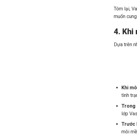
Tóm lại, Va
muốn cung 
4. Khi
Dựa trên n
Khi mô
tình tr
Trong t
lớp Vas
Trước 
môi mề