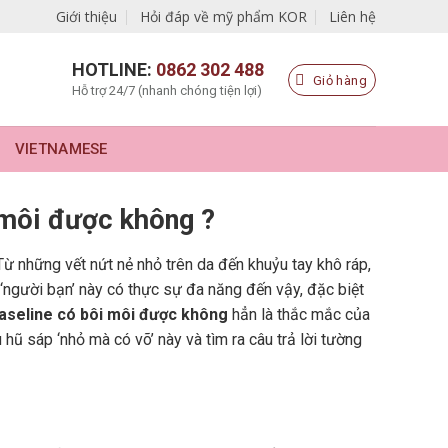
Giới thiệu
Hỏi đáp về mỹ phẩm KOR
Liên hệ
HOTLINE:
0862 302 488
Giỏ hàng
Hỗ trợ 24/7 (nhanh chóng tiện lợi)
VIETNAMESE
 môi được không ?
Từ những vết nứt nẻ nhỏ trên da đến khuỷu tay khô ráp,
 ‘người bạn’ này có thực sự đa năng đến vậy, đặc biệt
aseline có bôi môi được không
hẳn là thắc mắc của
ũ sáp ‘nhỏ mà có võ’ này và tìm ra câu trả lời tường