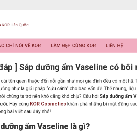
O CHÍ NÓI VỀ KOR
LÀM ĐẸP CÙNG KOR
LIÊN HỆ
i đáp ] Sáp dưỡng ẩm Vaseline có bôi
 cái tên quen thuộc đến nỗi gần như mọi gia đình đều có một hũ. 
ường như là giải pháp “cứu cánh” cho bao vấn đề. Thế nhưng, liệu
 môi chúng ta trở nên khô căng khó chịu? Câu hỏi
Sáp dưỡng ẩm V
gười. Hãy cùng
KOR Cosmetics
khám phá những bí mật đằng sau h
ong bài viết sau đây nhé!
 dưỡng ẩm Vaseline là gì?