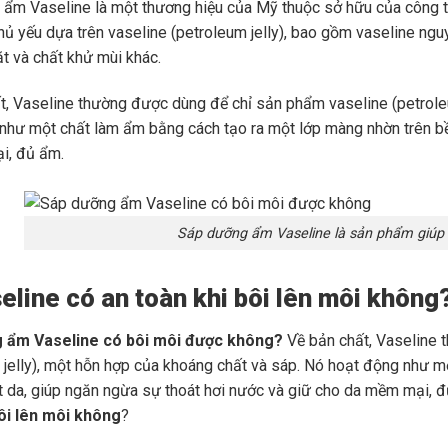
ẩm Vaseline là một thương hiệu của Mỹ thuộc sở hữu của công t
hủ yếu dựa trên vaseline (petroleum jelly), bao gồm vaseline nguy
t và chất khử mùi khác.
t, Vaseline thường được dùng để chỉ sản phẩm vaseline (petroleu
như một chất làm ẩm bằng cách tạo ra một lớp màng nhờn trên bề
i, đủ ẩm.
Sáp dưỡng ẩm Vaseline là sản phẩm giúp
eline có an toàn khi bôi lên môi không
 ẩm Vaseline có bôi môi được không?
Về bản chất, Vaseline 
 jelly), một hỗn hợp của khoáng chất và sáp. Nó hoạt động như 
t da, giúp ngăn ngừa sự thoát hơi nước và giữ cho da mềm mại, đủ
ôi lên môi không
?