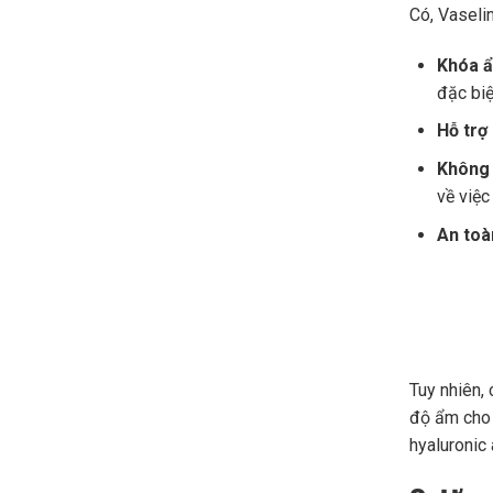
Có, Vaseli
Khóa ẩ
đặc biệ
Hỗ trợ
Không 
về việc
An toàn
Tuy nhiên,
độ ẩm cho 
hyaluronic