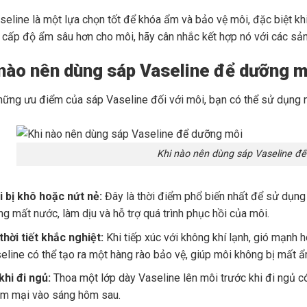
seline là một lựa chọn tốt để khóa ẩm và bảo vệ môi, đặc biệt khi 
cấp độ ẩm sâu hơn cho môi, hãy cân nhắc kết hợp nó với các s
 nào nên dùng sáp Vaseline để dưỡng 
hững ưu điểm của sáp Vaseline đối với môi, bạn có thể sử dụng n
Khi nào nên dùng sáp Vaseline đ
i bị khô hoặc nứt nẻ:
Đây là thời điểm phổ biến nhất để sử dụn
ạng mất nước, làm dịu và hỗ trợ quá trình phục hồi của môi.
hời tiết khắc nghiệt:
Khi tiếp xúc với không khí lạnh, gió mạnh 
eline có thể tạo ra một hàng rào bảo vệ, giúp môi không bị mất ẩ
khi đi ngủ:
Thoa một lớp dày Vaseline lên môi trước khi đi ngủ c
m mại vào sáng hôm sau.