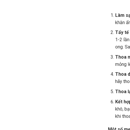
Làm sạ
khăn ẩm
Tẩy tế
1-2 lần
ong. Sa
Thoa m
mỏng l
Thoa d
hãy tho
Thoa lạ
Kết hợ
khô, bạ
khi tho
Một số mẹ