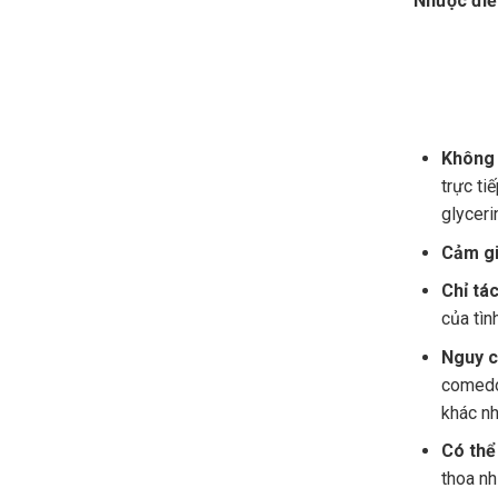
Nhược đi
Không 
trực ti
glyceri
Cảm gi
Chỉ tá
của tìn
Nguy cơ
comedog
khác nh
Có thể
thoa nh