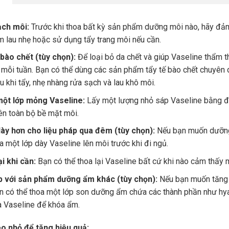
ch môi:
Trước khi thoa bất kỳ sản phẩm dưỡng môi nào, hãy đả
 lau nhẹ hoặc sử dụng tẩy trang môi nếu cần.
 bào chết (tùy chọn):
Để loại bỏ da chết và giúp Vaseline thẩm t
 mỗi tuần. Bạn có thể dùng các sản phẩm tẩy tế bào chết chuyê
u khi tẩy, nhẹ nhàng rửa sạch và lau khô môi.
ột lớp mỏng Vaseline:
Lấy một lượng nhỏ sáp Vaseline bằng đ
ên toàn bộ bề mặt môi.
ày hơn cho liệu pháp qua đêm (tùy chọn):
Nếu bạn muốn dưỡng ẩ
a một lớp dày Vaseline lên môi trước khi đi ngủ.
i khi cần:
Bạn có thể thoa lại Vaseline bất cứ khi nào cảm thấy 
p với sản phẩm dưỡng ẩm khác (tùy chọn):
Nếu bạn muốn tăng c
n có thể thoa một lớp son dưỡng ẩm chứa các thành phần như hyalu
a Vaseline để khóa ẩm.
o nhỏ để tăng hiệu quả: