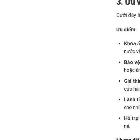
3. Ưu 
Dưới đây l
Ưu điểm:
Khóa ẩ
nước v
Bảo vệ
hoặc án
Giá th
cửa hà
Lành tí
cho nhi
Hỗ trợ
nẻ.