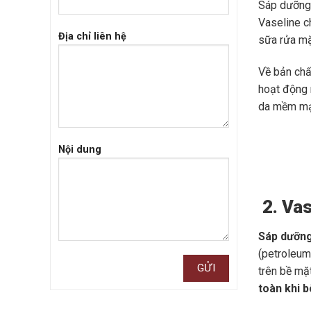
Sáp dưỡng 
Vaseline c
Địa chỉ liên hệ
sữa rửa mặ
Về bản chấ
hoạt động 
da mềm mạ
Nội dung
2. Vas
Sáp dưỡng
(petroleum
trên bề mặ
toàn khi b