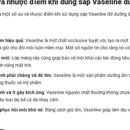
và nhược điểm khi dùng sáp Vaseline 
à một số ưu và nhược điểm khi sử dụng sáp Vaseline để dưỡng 
m hiệu quả:
Vaseline là một chất occlusive tuyệt vời, tạo ra mộ
à giữ cho đôi môi luôn mềm mại. Một số nguồn tin cho rằng nó c
 môi:
Lớp màng này cũng giúp bảo vệ môi khỏi các tác động tiêu c
h nắng mặt trời.
ành phải chăng và dễ tìm:
Vaseline là một sản phẩm dưỡng ẩm rấ
ng thuốc và mỹ phẩm.
nh và ít gây kích ứng:
Vaseline nguyên chất thường không chứa c
ều loại da, kể cả da nhạy cảm.
 phục hồi môi khô nẻ:
Bằng cách giữ ẩm, Vaseline giúp làm dịu và