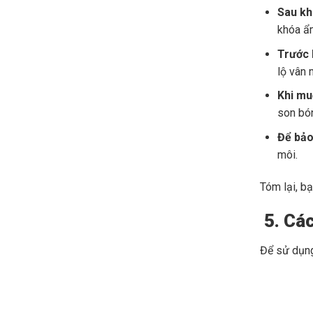
Sau kh
khóa ẩm
Trước k
lộ vân 
Khi mu
son bó
Để bảo 
môi.
Tóm lại, b
5. Các
Để sử dụng