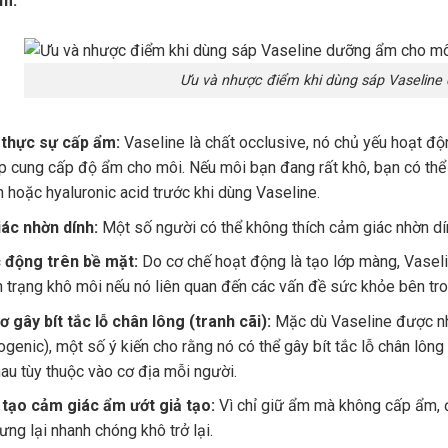
ểm:
Ưu và nhược điểm khi dùng sáp Vaselin
thực sự cấp ẩm:
Vaseline là chất occlusive, nó chủ yếu hoạt đ
ếp cung cấp độ ẩm cho môi. Nếu môi bạn đang rất khô, bạn có t
n hoặc hyaluronic acid trước khi dùng Vaseline.
ác nhờn dính:
Một số người có thể không thích cảm giác nhờn dín
c động trên bề mặt:
Do cơ chế hoạt động là tạo lớp màng, Vasel
h trạng khô môi nếu nó liên quan đến các vấn đề sức khỏe bên tro
 gây bít tắc lỗ chân lông (tranh cãi):
Mặc dù Vaseline được nh
enic), một số ý kiến cho rằng nó có thể gây bít tắc lỗ chân lông 
au tùy thuộc vào cơ địa mỗi người.
 tạo cảm giác ẩm ướt giả tạo:
Vì chỉ giữ ẩm mà không cấp ẩm, 
ưng lại nhanh chóng khô trở lại.