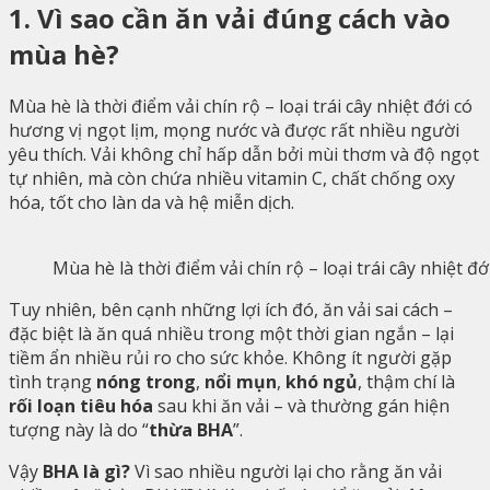
1. Vì sao cần ăn vải đúng cách vào
mùa hè?
Mùa hè là thời điểm vải chín rộ – loại trái cây nhiệt đới có
hương vị ngọt lịm, mọng nước và được rất nhiều người
yêu thích. Vải không chỉ hấp dẫn bởi mùi thơm và độ ngọt
tự nhiên, mà còn chứa nhiều vitamin C, chất chống oxy
hóa, tốt cho làn da và hệ miễn dịch.
Mùa hè là thời điểm vải chín rộ – loại trái cây nhiệt đ
Tuy nhiên, bên cạnh những lợi ích đó, ăn vải sai cách –
đặc biệt là ăn quá nhiều trong một thời gian ngắn – lại
tiềm ẩn nhiều rủi ro cho sức khỏe. Không ít người gặp
tình trạng
nóng trong
,
nổi mụn
,
khó ngủ
, thậm chí là
rối loạn tiêu hóa
sau khi ăn vải – và thường gán hiện
tượng này là do “
thừa BHA
”.
Vậy
BHA là gì?
Vì sao nhiều người lại cho rằng ăn vải