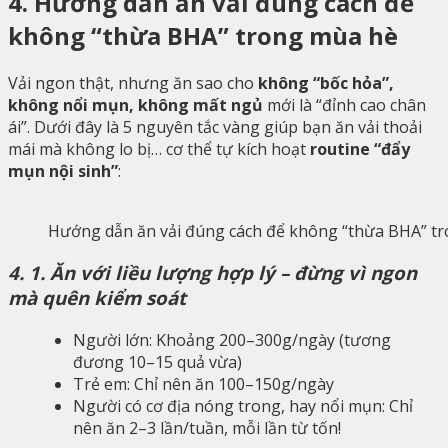
4. Hướng dẫn ăn vải đúng cách để
không “thừa BHA” trong mùa hè
Vải ngon thật, nhưng ăn sao cho
không “bốc hỏa”,
không nổi mụn, không mất ngủ
mới là “đỉnh cao chân
ái”. Dưới đây là 5 nguyên tắc vàng giúp bạn ăn vải thoải
mái mà không lo bị… cơ thể tự kích hoạt
routine “đẩy
mụn nội sinh”
:
Hướng dẫn ăn vải đúng cách để không “thừa BHA” t
4. 1. Ăn với liều lượng hợp lý – đừng vì ngon
mà quên kiểm soát
Người lớn: Khoảng 200–300g/ngày (tương
đương 10–15 quả vừa)
Trẻ em: Chỉ nên ăn 100–150g/ngày
Người có cơ địa nóng trong, hay nổi mụn: Chỉ
nên ăn 2–3 lần/tuần, mỗi lần từ tốn!