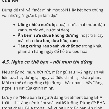
Đừng để trái vải “một mình một cõi”! Hãy kết hợp chúng
với những “người bạn làm dịu”:
Uống nhiều nước lọc
hoặc nước mát (nước đậu
xanh, nước vối, nước bí đao)
Ăn kèm sữa chua không đường
, hoặc trái cây
mát như
dưa leo, dưa hấu, cam
Tăng cường rau xanh và chất xơ
trong khẩu
phần ăn hằng ngày để hỗ trợ tiêu hóa
4.5. Nghe cơ thể bạn – nổi mụn thì dừng
Nếu thấy nổi mụn, bứt rứt, mất ngủ sau 1–2 ngày ăn vải
liên tục, hãy dừng lại ngay và điều chỉnh lại khẩu phần.
Mỗi cơ thể có ngưỡng chịu đựng khác nhau – hãy “lắng
nghe làn da” của chính mình.
Lưu ý nè: “Nếu bạn là người đang treatment bằng BHA
thật – thì càng nên kiểm soát vải kỹ lưỡng. Đừng để BHA
trong chai + BHA trong… vải cùng lúc ‘đẩy’ bạn lên đỉnh