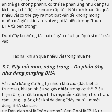
ăn thả ga không phanh, cơ thể sẽ phản ứng như đang tự
kích hoạt chế độ… skincare cấp tốc. Nói cách khác, ăn quá
nhiều vải có thể gây ra một loạt vấn đề không mong
muốn mà giới skincare vui vẻ gọi là hiện tượng “thừa
BHA từ bên trong”.
Dưới đây là những tác hại dễ gặp nếu bạn “quá si mê” trái
vải:
Tác hại khi ăn quá nhiều vải trong mùa hè
3.1. Gây nổi mụn, nóng trong – Da phản ứng
như đang purging BHA
Vải chứa lượng đường tự nhiên khá cao (đặc biệt là
fructose), khi ăn nhiều sẽ gây
nhiệt
trong cơ thể. Biểu
hiện rõ rệt nhất là
mụn li ti, mụn ẩn
xuất hiện trên trán,
cằm, lưng… giống hệt khi da đang “đẩy mụn” lúc mới
dùng BHA skincare.
👉 Dân gian gọi là “nóng trong”, Gen Z gọi là “BHA tự