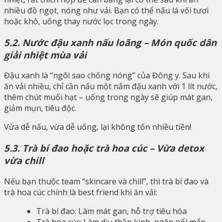
nhiều đồ ngọt, nóng như vải. Bạn có thể nấu lá vối tươi
hoặc khô, uống thay nước lọc trong ngày.
5.2. Nước đậu xanh nấu loãng – Món quốc dân
giải nhiệt mùa vải
Đậu xanh là “ngôi sao chống nóng” của Đông y. Sau khi
ăn vải nhiều, chỉ cần nấu một nắm đậu xanh với 1 lít nước,
thêm chút muối hạt – uống trong ngày sẽ giúp mát gan,
giảm mụn, tiêu độc.
Vừa dễ nấu, vừa dễ uống, lại không tốn nhiều tiền!
5.3. Trà bí đao hoặc trà hoa cúc – Vừa detox
vừa chill
Nếu bạn thuộc team “skincare và chill”, thì trà bí đao và
trà hoa cúc chính là best friend khi ăn vải:
Trà bí đao: Làm mát gan, hỗ trợ tiêu hóa
Trà hoa cúc: Làm dịu thần kinh, ngăn nổi mẩn,