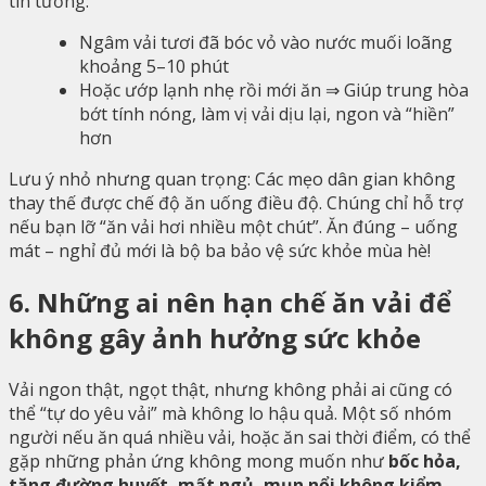
tin tưởng:
Ngâm vải tươi đã bóc vỏ vào nước muối loãng
khoảng 5–10 phút
Hoặc ướp lạnh nhẹ rồi mới ăn ⇒ Giúp trung hòa
bớt tính nóng, làm vị vải dịu lại, ngon và “hiền”
hơn
Lưu ý nhỏ nhưng quan trọng: Các mẹo dân gian không
thay thế được chế độ ăn uống điều độ. Chúng chỉ hỗ trợ
nếu bạn lỡ “ăn vải hơi nhiều một chút”. Ăn đúng – uống
mát – nghỉ đủ mới là bộ ba bảo vệ sức khỏe mùa hè!
6. Những ai nên hạn chế ăn vải để
không gây ảnh hưởng sức khỏe
Vải ngon thật, ngọt thật, nhưng không phải ai cũng có
thể “tự do yêu vải” mà không lo hậu quả. Một số nhóm
người nếu ăn quá nhiều vải, hoặc ăn sai thời điểm, có thể
gặp những phản ứng không mong muốn như
bốc hỏa,
tăng đường huyết, mất ngủ, mụn nổi không kiểm