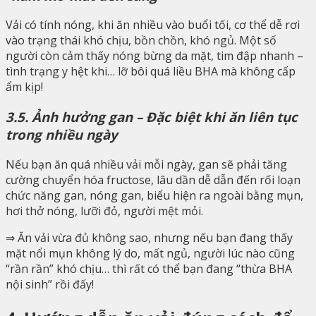
Vải có tính nóng, khi ăn nhiều vào buổi tối, cơ thể dễ rơi
vào trạng thái khó chịu, bồn chồn, khó ngủ. Một số
người còn cảm thấy nóng bừng da mặt, tim đập nhanh –
tình trạng y hệt khi… lỡ bôi quá liều BHA mà không cấp
ẩm kịp!
3.5. Ảnh hưởng gan – Đặc biệt khi ăn liên tục
trong nhiều ngày
Nếu bạn ăn quá nhiều vải mỗi ngày, gan sẽ phải tăng
cường chuyển hóa fructose, lâu dần dễ dẫn đến rối loạn
chức năng gan, nóng gan, biểu hiện ra ngoài bằng mụn,
hơi thở nóng, lưỡi đỏ, người mệt mỏi.
⇒ Ăn vải vừa đủ không sao, nhưng nếu bạn đang thấy
mặt nổi mụn không lý do, mất ngủ, người lúc nào cũng
“rần rần” khó chịu… thì rất có thể bạn đang “thừa BHA
nội sinh” rồi đấy!