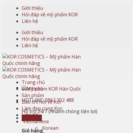
Skip
Giới thiệu
to
Hỏi đáp về mỹ phẩm KOR
content
Liên hệ
Giới thiệu
Hỏi đáp về mỹ phẩm KOR
Liên hệ
Trang chủ
Giới thiệu
Sản phẩm
HOTLINE:
0862 302 488
Báo chí nói về Kor
Làm đẹp cùng Kor
Hỗ trợ 24/7 (nhanh chóng tiện lợi)
Liên hệ
Giỏ hàng
Vietnamese
Korean
Giỏ hàng