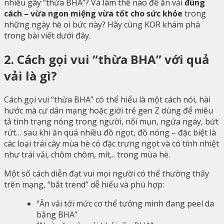
nhiều gây “thừa BHA”? Và làm thế nào để ăn vải
đúng
cách – vừa ngon miệng vừa tốt cho sức khỏe
trong
những ngày hè oi bức này? Hãy cùng KOR khám phá
trong bài viết dưới đây.
2. Cách gọi vui “thừa BHA” với quả
vải là gì?
Cách gọi vui “thừa BHA” có thể hiểu là một cách nói, hài
hước mà cư dân mạng hoặc giới trẻ gen Z dùng để miêu
tả tình trạng nóng trong người, nổi mụn, ngứa ngáy, bứt
rứt… sau khi ăn quá nhiều đồ ngọt, đồ nóng – đặc biệt là
các loại trái cây mùa hè có đặc trưng ngọt và có tính nhiệt
như trái vải, chôm chôm, mít,.. trong mùa hè.
Một số cách diễn đạt vui mọi người có thể thường thấy
trên mạng, “bắt trend” dễ hiểu và phù hợp:
“Ăn vải tới mức cơ thể tưởng mình đang peel da
bằng BHA”