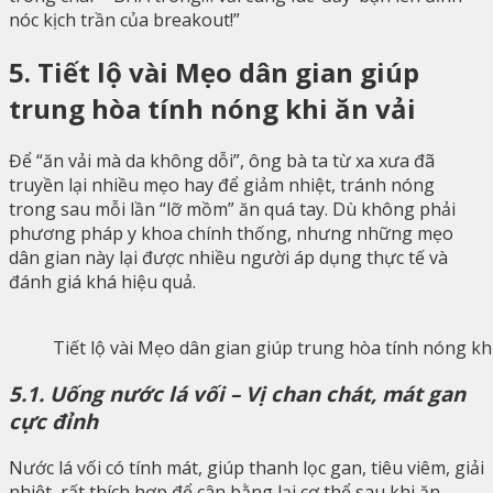
nóc kịch trần của breakout!”
5. Tiết lộ vài Mẹo dân gian giúp
trung hòa tính nóng khi ăn vải
Để “ăn vải mà da không dỗi”, ông bà ta từ xa xưa đã
truyền lại nhiều mẹo hay để giảm nhiệt, tránh nóng
trong sau mỗi lần “lỡ mồm” ăn quá tay. Dù không phải
phương pháp y khoa chính thống, nhưng những mẹo
dân gian này lại được nhiều người áp dụng thực tế và
đánh giá khá hiệu quả.
Tiết lộ vài Mẹo dân gian giúp trung hòa tính nóng khi
5.1. Uống nước lá vối – Vị chan chát, mát gan
cực đỉnh
Nước lá vối có tính mát, giúp thanh lọc gan, tiêu viêm, giải
nhiệt, rất thích hợp để cân bằng lại cơ thể sau khi ăn