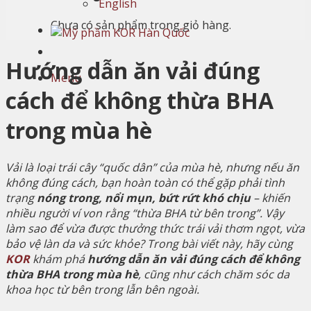
English
Chưa có sản phẩm trong giỏ hàng.
Hướng dẫn ăn vải đúng
Menu
cách để không thừa BHA
trong mùa hè
Vải là loại trái cây “quốc dân” của mùa hè, nhưng nếu ăn
không đúng cách, bạn hoàn toàn có thể gặp phải tình
trạng
nóng trong, nổi mụn, bứt rứt khó chịu
– khiến
nhiều người ví von rằng “thừa BHA từ bên trong”. Vậy
làm sao để vừa được thưởng thức trái vải thơm ngọt, vừa
bảo vệ làn da và sức khỏe? Trong bài viết này, hãy cùng
KOR
khám phá
hướng dẫn ăn vải đúng cách để không
thừa BHA trong mùa hè
, cũng như cách chăm sóc da
khoa học từ bên trong lẫn bên ngoài.