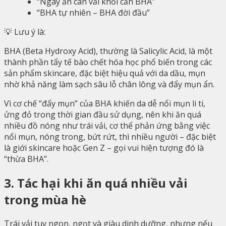
“Ngày ăn cân vải khỏi cần BHA”
“BHA tự nhiên – BHA đời đầu”
💡 Lưu ý là:
BHA (Beta Hydroxy Acid), thường là Salicylic Acid, là một
thành phần tẩy tế bào chết hóa học phổ biến trong các
sản phẩm skincare, đặc biệt hiệu quả với da dầu, mụn
nhờ khả năng làm sạch sâu lỗ chân lông và đẩy mụn ẩn.
Vì cơ chế “đẩy mụn” của BHA khiến da dễ nổi mụn li ti,
ửng đỏ trong thời gian đầu sử dụng, nên khi ăn quá
nhiều đồ nóng như trái vải, cơ thể phản ứng bằng việc
nổi mụn, nóng trong, bứt rứt, thì nhiều người – đặc biệt
là giới skincare hoặc Gen Z – gọi vui hiện tượng đó là
“thừa BHA”.
3. Tác hại khi ăn quá nhiều vải
trong mùa hè
Trái vải tuy ngon, ngọt và giàu dinh dưỡng, nhưng nếu