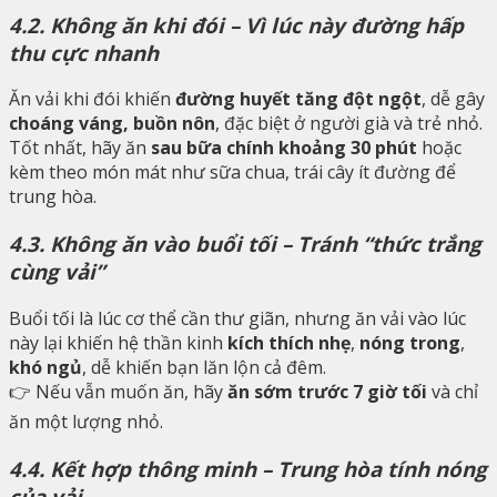
4.2. Không ăn khi đói – Vì lúc này đường hấp
thu cực nhanh
Ăn vải khi đói khiến
đường huyết tăng đột ngột
, dễ gây
choáng váng, buồn nôn
, đặc biệt ở người già và trẻ nhỏ.
Tốt nhất, hãy ăn
sau bữa chính khoảng 30 phút
hoặc
kèm theo món mát như sữa chua, trái cây ít đường để
trung hòa.
4.3. Không ăn vào buổi tối – Tránh “thức trắng
cùng vải”
Buổi tối là lúc cơ thể cần thư giãn, nhưng ăn vải vào lúc
này lại khiến hệ thần kinh
kích thích nhẹ
,
nóng trong
,
khó ngủ
, dễ khiến bạn lăn lộn cả đêm.
👉 Nếu vẫn muốn ăn, hãy
ăn sớm trước 7 giờ tối
và chỉ
ăn một lượng nhỏ.
4.4. Kết hợp thông minh – Trung hòa tính nóng
của vải