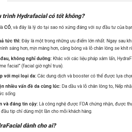
u trình Hydrafacial có tốt không?
 là
CÓ
, và đây là lý do tại sao nó xứng đáng với sự đầu tư của bạ
ả tức thì:
Đây là một trong những ưu điểm lớn nhất. Ngay sau khi k
mình sáng hơn, mịn màng hơn, căng bóng và lỗ chân lông se khít rõ 
đau, không nghỉ dưỡng:
Khác với các liệu pháp xâm lấn, HydraFa
me facial” (facial giờ nghỉ trưa).
 với mọi loại da:
Các dung dịch và booster có thể được lựa chọn 
iện nhiều vấn đề da cùng lúc:
Da dầu và lỗ chân lông to, Nếp nh
sức sống
n và đáng tin cậy:
Là công nghệ được FDA chứng nhận, được thự
i đầu tip chỉ dùng một lần cho mỗi khách hàng.
raFacial dành cho ai?