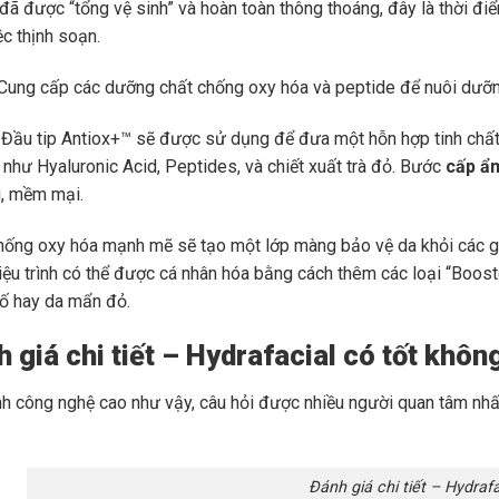
 đã được “tổng vệ sinh” và hoàn toàn thông thoáng, đây là thời đi
ệc thịnh soạn.
Cung cấp các dưỡng chất chống oxy hóa và peptide để nuôi dưỡng
Đầu tip Antiox+™ sẽ được sử dụng để đưa một hỗn hợp tinh chất
 như Hyaluronic Acid, Peptides, và chiết xuất trà đỏ. Bước
cấp ẩm
, mềm mại.
hống oxy hóa mạnh mẽ sẽ tạo một lớp màng bảo vệ da khỏi các gốc
iệu trình có thể được cá nhân hóa bằng cách thêm các loại “Boost
tố hay da mẩn đỏ.
h giá chi tiết – Hydrafacial có tốt khô
ình công nghệ cao như vậy, câu hỏi được nhiều người quan tâm nhấ
Đánh giá chi tiết – Hydrafa