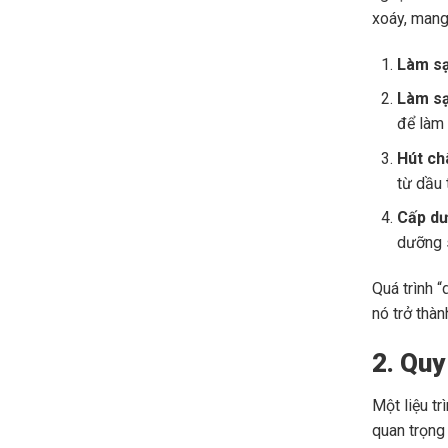
xoáy, mang 
Làm sạ
Làm sạ
để làm 
Hút ch
từ dầu
Cấp dư
dưỡng s
Quá trình “
nó trở thà
2. Quy
Một liệu t
quan trọng 