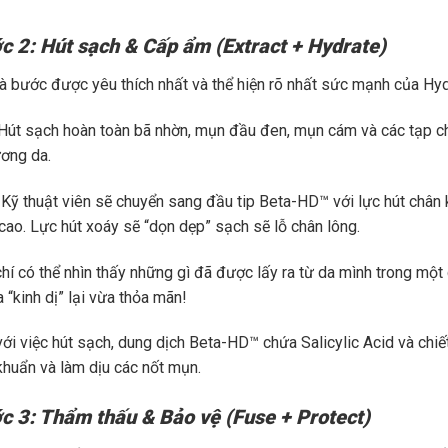
c 2: Hút sạch & Cấp ẩm (Extract + Hydrate)
là bước được yêu thích nhất và thể hiện rõ nhất sức mạnh của Hydr
Hút sạch hoàn toàn bã nhờn, mụn đầu đen, mụn cám và các tạp ch
ương da.
Kỹ thuật viên sẽ chuyển sang đầu tip Beta-HD™ với lực hút chân
cao. Lực hút xoáy sẽ “dọn dẹp” sạch sẽ lỗ chân lông.
í có thể nhìn thấy những gì đã được lấy ra từ da mình trong một ch
 “kinh dị” lại vừa thỏa mãn!
với việc hút sạch, dung dịch Beta-HD™ chứa Salicylic Acid và chi
 khuẩn và làm dịu các nốt mụn.
c 3: Thẩm thấu & Bảo vệ (Fuse + Protect)