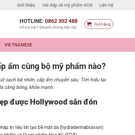
Giới thiệu
Hỏi đáp về mỹ phẩm KOR
Liên hệ
HOTLINE:
0862 302 488
Giỏ hàng
Hỗ trợ 24/7 (nhanh chóng tiện lợi)
VIETNAMESE
cấp ẩm cùng bộ mỹ phẩm nào?
hút sạch bã nhờn, cấp ẩm chuyên sâu. Tìm hiểu tại
 da căng bóng, khỏe mạnh.
 đẹp được Hollywood săn đón
áp trị liệu tái tạo bề mặt da (hydradermabrasion)
hực phẩm và Dược phẩm Hoa Kỳ (FDA).