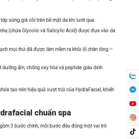
lớp sừng già cỗi trên bề mặt da khi lướt qua.
nhẹ (chứa Glycolic và Salicylic Acid) được đưa vào da
ạch mọi thứ đã được làm mềm ra khỏi lỗ chân lông –
ất dưỡng ẩm, chống oxy hóa và peptide giàu dinh
 khóa tạo nên hiệu quả vượt trội của HydraFacial, khiến
ydrafacial chuẩn spa
o gồm 3 bước chính, mỗi bước đều đóng một vai trò