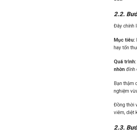
2.2. Bướ
Đây chính 
Mục tiêu:
hay tổn th
Quá trình:
nhờn
đỉnh 
Bạn thậm ch
nghiệm vừa
Đồng thời 
viêm, diệt
2.3. Bướ