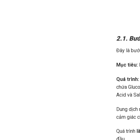
2.1. Bướ
Đây là bướ
Mục tiêu:
L
Quá trình:
chứa Gluco
Acid và Sa
Dung dịch 
cảm giác c
Quá trình
l
đầu.