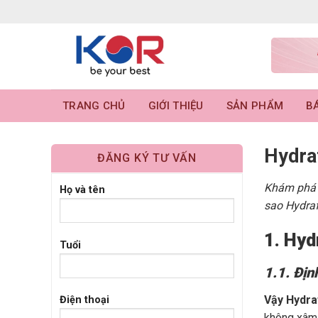
Skip
to
content
TRANG CHỦ
GIỚI THIỆU
SẢN PHẨM
BÁ
Hydra
ĐĂNG KÝ TƯ VẤN
Khám phá t
Họ và tên
sao Hydra
1. Hyd
Tuổi
1.1. Địn
Vậy Hydraf
Điện thoại
không xâm 