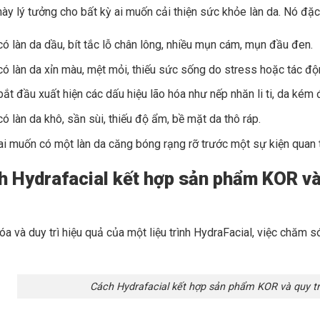
này lý tưởng cho bất kỳ ai muốn cải thiện sức khỏe làn da. Nó đặ
ó làn da dầu, bít tắc lỗ chân lông, nhiều mụn cám, mụn đầu đen.
ó làn da xỉn màu, mệt mỏi, thiếu sức sống do stress hoặc tác độ
ắt đầu xuất hiện các dấu hiệu lão hóa như nếp nhăn li ti, da kém 
ó làn da khô, sần sùi, thiếu độ ẩm, bề mặt da thô ráp.
ai muốn có một làn da căng bóng rạng rỡ trước một sự kiện quan t
h Hydrafacial kết hợp sản phẩm KOR và
óa và duy trì hiệu quả của một liệu trình HydraFacial, việc chăm 
Cách Hydrafacial kết hợp sản phẩm KOR và quy trì