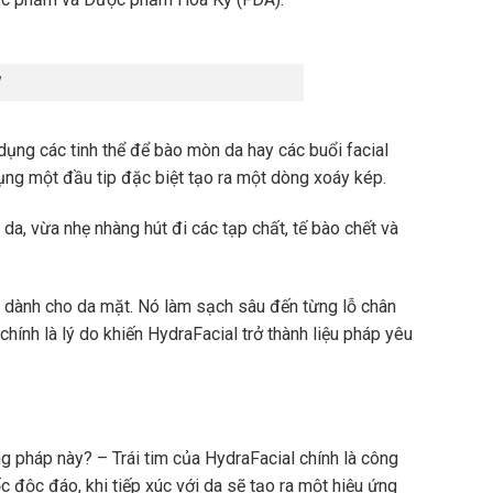
ng các tinh thể để bào mòn da hay các buổi facial
ụng một đầu tip đặc biệt tạo ra một dòng xoáy kép.
a, vừa nhẹ nhàng hút đi các tạp chất, tế bào chết và
h dành cho da mặt. Nó làm sạch sâu đến từng lỗ chân
hính là lý do khiến HydraFacial trở thành liệu pháp yêu
g pháp này? – Trái tim của HydraFacial chính là công
 độc đáo, khi tiếp xúc với da sẽ tạo ra một hiệu ứng