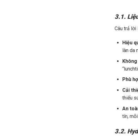
3.1. Liệ
Câu trả lời
Hiệu qu
làn da 
Không 
“lunchti
Phù hợp
Cải th
thiếu 
An toà
tín, mỗ
3.2. Hyd