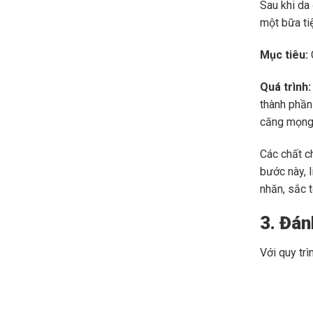
Sau khi da
một bữa ti
Mục tiêu:
Quá trình:
thành phần
căng mọng
Các chất c
bước này, l
nhăn, sắc 
3. Đán
Với quy tr