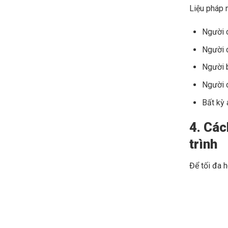
Liệu pháp 
Người c
Người c
Người b
Người c
Bất kỳ 
4. Các
trình
Để tối đa h