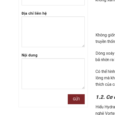
Địa chỉ liên hệ
Không giốn
truyền thố
Dòng xoáy 
Nội dung
bã nhờn ra 
Có thể hìn
lông mà khô
thích của 
1.2. Cơ 
Hiểu Hydra
nghệ Vorte