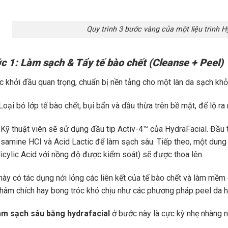
Quy trình 3 bước vàng của một liệu trình H
c 1: Làm sạch & Tẩy tế bào chết (Cleanse + Peel)
c khởi đầu quan trọng, chuẩn bị nền tảng cho một làn da sạch kh
oại bỏ lớp tế bào chết, bụi bẩn và dầu thừa trên bề mặt, để lộ r
Kỹ thuật viên sẽ sử dụng đầu tip Activ-4™ của HydraFacial. Đầu t
samine HCI và Acid Lactic để làm sạch sâu. Tiếp theo, một dung 
licylic Acid với nồng độ được kiểm soát) sẽ được thoa lên.
này có tác dụng nới lỏng các liên kết của tế bào chết và làm mềm
hâm chích hay bong tróc khó chịu như các phương pháp peel da 
àm sạch sâu bằng hydrafacial
ở bước này là cực kỳ nhẹ nhàng n