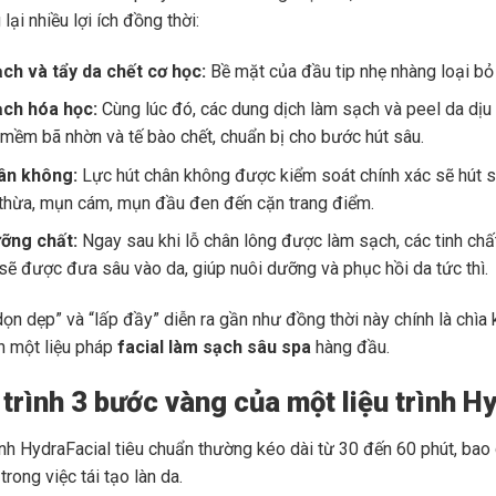
lại nhiều lợi ích đồng thời:
ch và tẩy da chết cơ học:
Bề mặt của đầu tip nhẹ nhàng loại bỏ 
ch hóa học:
Cùng lúc đó, các dung dịch làm sạch và peel da dịu 
mềm bã nhờn và tế bào chết, chuẩn bị cho bước hút sâu.
ân không:
Lực hút chân không được kiểm soát chính xác sẽ hút s
 thừa, mụn cám, mụn đầu đen đến cặn trang điểm.
ỡng chất:
Ngay sau khi lỗ chân lông được làm sạch, các tinh ch
ẽ được đưa sâu vào da, giúp nuôi dưỡng và phục hồi da tức thì.
dọn dẹp” và “lấp đầy” diễn ra gần như đồng thời này chính là chìa
nh một liệu pháp
facial làm sạch sâu spa
hàng đầu.
 trình 3 bước vàng của một liệu trình H
rình HydraFacial tiêu chuẩn thường kéo dài từ 30 đến 60 phút, ba
trong việc tái tạo làn da.