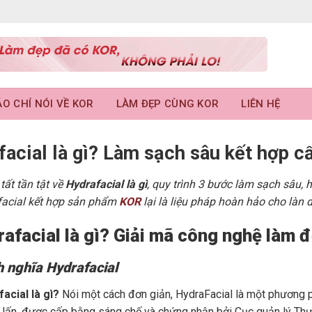
O CHÍ NÓI VỀ KOR
LÀM ĐẸP CÙNG KOR
LIÊN HỆ
facial là gì? Làm sạch sâu kết hợp 
ất tần tật về
Hydrafacial là gì
, quy trình 3 bước làm sạch sâu, 
facial kết hợp sản phẩm
KOR
lại là liệu pháp hoàn hảo cho làn
rafacial là gì? Giải mã công nghệ làm
h nghĩa Hydrafacial
acial là gì?
Nói một cách đơn giản, HydraFacial là một phương ph
lấn, được cấp bằng sáng chế và chứng nhận bởi Cục quản lý T