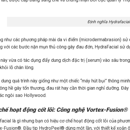
Định nghĩa Hydrafacial
g như các phương pháp mài da vi điểm (microdermabrasion) sử dụ
ng với các bước nặn mụn thủ công gây đau đớn, HydraFacial sử d
này vừa có tác dụng đẩy dung dịch đặc trị (serum) vào sâu trong d
khỏi lỗ chân lông.
h dung quá trình này giống như một chiếc “máy hút bụi” thông min
ng hề gây tổn thương, đau rát hay cần thời gian nghỉ dưỡng. Đây c
các ngôi sao Hollywood.
chế hoạt động cốt lõi: Công nghệ Vortex-Fusion®
facial là gì nhưng bạn có hiệu cơ chế hoạt động cốt lõi của phươn
x-Fusion®. Đầu tip HydroPeel® dùng một lần, với thiết kế xoắn ốc