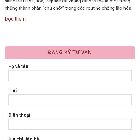
skincare Hàn Quốc, Peptide đã khẳng định vị thế là một trong
những thành phần “chủ chốt” trong các routine chống lão hóa.
Tuy nhiên, câu hỏi Peptide kết hợp với gì để đạt hiệu quả tối ưu
Đọc thêm
nhất vẫn là băn…
ĐĂNG KÝ TƯ VẤN
Họ và tên
Tuổi
Điện thoại
Địa chỉ liên hệ