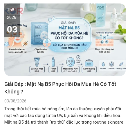
Th8
2026
03
Giải Đáp : Mặt Nạ B5 Phục Hồi Da Mùa Hè Có Tốt
Không ?
03/08/2026
Trong thời tiết mùa hè nóng ẩm, làn da thường xuyên phải đối
mặt với các tác động từ tia UV, bụi bẩn và không khí điều hòa.
Mặt nạ B5 đã trở thành “trợ thủ” đắc lực trong routine skincare
mùa hè, giúp duy trì độ ẩm và bảo vệ hàng rào da. Vậy…