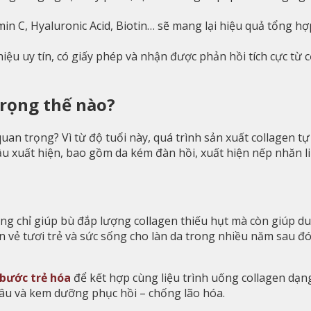
n C, Hyaluronic Acid, Biotin… sẽ mang lại hiệu quả tổng hợ
ệu uy tín, có giấy phép và nhận được phản hồi tích cực từ
trọng thế nào?
uan trọng? Vì từ độ tuổi này, quá trình sản xuất collagen t
ầu xuất hiện, bao gồm da kém đàn hồi, xuất hiện nếp nhăn li 
ông chỉ giúp bù đắp lượng collagen thiếu hụt mà còn giúp d
gìn vẻ tươi trẻ và sức sống cho làn da trong nhiều năm sau 
bước trẻ hóa
để kết hợp cùng liệu trình uống collagen dạn
âu và kem dưỡng phục hồi – chống lão hóa.