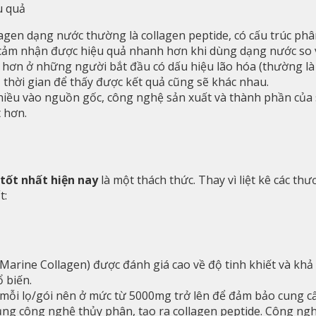
u quả
agen dạng nước thường là collagen peptide, có cấu trúc phâ
i cảm nhận được hiệu quả nhanh hơn khi dùng dạng nước so v
t hơn ở những người bắt đầu có dấu hiệu lão hóa (thường là 
 thời gian để thấy được kết quả cũng sẽ khác nhau.
hiều vào nguồn gốc, công nghệ sản xuất và thành phần của
t hơn.
tốt nhất hiện nay
là một thách thức. Thay vì liệt kê các thư
t:
(Marine Collagen) được đánh giá cao về độ tinh khiết và khả
 biến.
ỗi lọ/gói nên ở mức từ 5000mg trở lên để đảm bảo cung cấp
ng công nghệ thủy phân, tạo ra collagen peptide. Công ngh