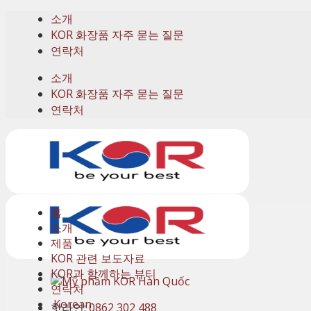
Skip
소개
to
KOR 화장품 자주 묻는 질문
content
연락처
소개
KOR 화장품 자주 묻는 질문
연락처
홈
소개
제품
KOR 관련 보도자료
KOR과 함께하는 뷰티
연락처
Korean
핫라인:
0862 302 488