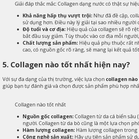
Giải đáp thắc mắc: Collagen dạng nước có thật sự hiệ
Khả năng hấp thụ vượt trội:
Như đã đề cập, coll
sử dụng hơn. Điều này lý giải tại sao nhiều ngườ
Độ tuổi và cơ địa:
Hiệu quả của collagen sẽ rõ rệ
bắt đầu suy giảm. Tùy thuộc vào cơ địa mỗi người,
Chất lượng sản phẩm:
Hiệu quả phụ thuộc rất n
cao, có nguồn gốc rõ ràng, sẽ mang lại kết quả tố
5. Collagen nào tốt nhất hiện nay?
Với sự đa dạng của thị trường, việc lựa chọn
collagen nào 
giúp bạn tự đánh giá và chọn được sản phẩm phù hợp nhấ
Collagen nào tốt nhất
Nguồn gốc collagen:
Collagen từ da cá biển sâu 
người. Collagen từ da bò cũng là một lựa chọn phổ
Hàm lượng collagen:
Hàm lượng collagen trong m
Công nghệ sản xuất:
Hãy ưu tiên sản phẩm sử dụ