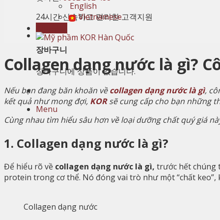
English
24시간 신속하고 편리한 고객지원
Vietnamese
장바구니
장바구니
Collagen dạng nước là gì? C
장바구니에 상품이 없습니다.
Nếu bạn đang băn khoăn về
collagen dạng nước là gì
, cô
kết quả như mong đợi,
KOR
sẽ cung cấp cho bạn những th
Menu
Cùng nhau tìm hiểu sâu hơn về loại dưỡng chất quý giá nà
1. Collagen dạng nước là gì?
Để hiểu rõ về
collagen dạng nước là gì
,
trước hết chúng t
protein trong cơ thể. Nó đóng vai trò như một “chất keo”, 
Collagen dạng nước