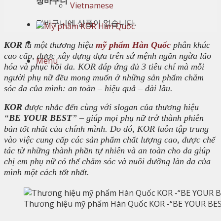
장바구니
Vietnamese
장바구니에 상품이 없습니다.
KOR
là một thương hiệu
mỹ phẩm Hàn Quốc
phân khúc
cao cấp, được xây dựng dựa trên sứ mệnh ngăn ngừa lão
Menu
hóa và phục hồi da. KOR đáp ứng đủ 3 tiêu chí mà mỗi
người phụ nữ đều mong muốn ở những sản phẩm chăm
sóc da của mình: an toàn – hiệu quả – dài lâu.
KOR
được nhắc đến cùng với slogan của thương hiệu
“
BE YOUR BEST
” – giúp mọi phụ nữ trở thành phiên
bản tốt nhất của chính mình. Do đó, KOR luôn tập trung
vào việc cung cấp các sản phẩm chất lượng cao, được chế
tác từ những thành phần tự nhiên và an toàn cho da giúp
chị em phụ nữ có thể chăm sóc và nuôi dưỡng làn da của
mình một cách tốt nhất.
Thương hiệu mỹ phẩm Hàn Quốc KOR -“BE YOUR BE