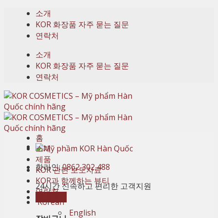
Skip
소개
to
KOR 화장품 자주 묻는 질문
content
연락처
소개
KOR 화장품 자주 묻는 질문
연락처
홈
소개
제품
핫라인:
0862 302 488
KOR 관련 보도자료
KOR과 함께하는 뷰티
24시간 신속하고 편리한 고객지원
연락처
장바구니
Korean
English