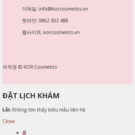
이메일: info@korcosmetics.vn
핫라인: 0862 302 488
웹사이트: korcosmetics.vn
저작권 © KOR Cosmetics
ĐẶT LỊCH KHÁM
Lỗi:
Không tìm thấy biểu mẫu liên hệ.
Close
홈