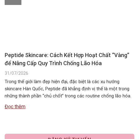
Peptide Skincare: Cách Kết Hợp Hoạt Chất “Vàng”
để Nâng Cấp Quy Trình Chống Lão Hóa
31/07/2026
Trong thế giới làm đẹp hiện đại, đặc biệt là các xu hướng
skincare Hàn Quốc, Peptide đã khẳng định vị thế là một trong
những thành phần “chủ chốt” trong các routine chống lão hóa.
Tuy nhiên, câu hỏi Peptide kết hợp với gì để đạt hiệu quả tối ưu
Đọc thêm
nhất vẫn là băn…