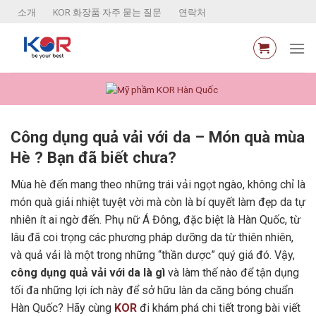
Skip
소개
KOR 화장품 자주 묻는 질문
연락처
to
content
Công dụng quả vải với da – Món quà mùa
Hè ? Bạn đã biết chưa?
Mùa hè đến mang theo những trái vải ngọt ngào, không chỉ là
món quà giải nhiệt tuyệt vời mà còn là bí quyết làm đẹp da tự
nhiên ít ai ngờ đến. Phụ nữ Á Đông, đặc biệt là Hàn Quốc, từ
lâu đã coi trọng các phương pháp dưỡng da từ thiên nhiên,
và quả vải là một trong những “thần dược” quý giá đó. Vậy,
công dụng quả vải với da là gì
và làm thế nào để tận dụng
tối đa những lợi ích này để sở hữu làn da căng bóng chuẩn
Hàn Quốc? Hãy cùng
KOR
đi khám phá chi tiết trong bài viết