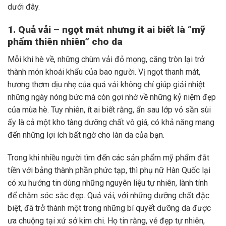
dưới đây.
1. Quả vải – ngọt mát nhưng ít ai biết là “mỹ
phẩm thiên nhiên” cho da
Mỗi khi hè về, những chùm vải đỏ mọng, căng tròn lại trở
thành món khoái khẩu của bao người. Vị ngọt thanh mát,
hương thơm dịu nhẹ của quả vải không chỉ giúp giải nhiệt
những ngày nóng bức mà còn gợi nhớ về những kỷ niệm đẹp
của mùa hè. Tuy nhiên, ít ai biết rằng, ẩn sau lớp vỏ sần sùi
ấy là cả một kho tàng dưỡng chất vô giá, có khả năng mang
đến những lợi ích bất ngờ cho làn da của bạn.
Trong khi nhiều người tìm đến các sản phẩm mỹ phẩm đắt
tiền với bảng thành phần phức tạp, thì phụ nữ Hàn Quốc lại
có xu hướng tin dùng những nguyên liệu tự nhiên, lành tính
để chăm sóc sắc đẹp. Quả vải, với những dưỡng chất đặc
biệt, đã trở thành một trong những bí quyết dưỡng da được
ưa chuộng tại xứ sở kim chi. Họ tin rằng, vẻ đẹp tự nhiên,