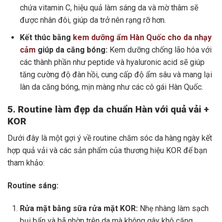
chứa vitamin C, hiệu quả làm sáng da và mờ thâm sẽ
được nhân đôi, giúp da trở nên rạng rỡ hơn.
Kết thúc bằng
kem dưỡng ẩm Hàn Quốc cho da nhạy
cảm
giúp da căng bóng:
Kem dưỡng chống lão hóa với
các thành phần như peptide và hyaluronic acid sẽ giúp
tăng cường độ đàn hồi, cung cấp độ ẩm sâu và mang lại
làn da căng bóng, mịn màng như các cô gái Hàn Quốc.
5. Routine làm đẹp da chuẩn Hàn với quả vải +
KOR
Dưới đây là một gợi ý về routine chăm sóc da hàng ngày kết
hợp quả vải và các sản phẩm của thương hiệu KOR để bạn
tham khảo:
Routine sáng:
Rửa mặt bằng sữa rửa mặt KOR:
Nhẹ nhàng làm sạch
bụi bẩn và bã nhờn trên da mà không gây khô căng.