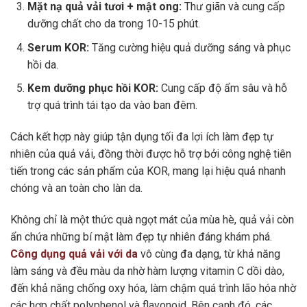
Mặt nạ quả vải tươi + mật ong:
Thư giãn và cung cấp
dưỡng chất cho da trong 10-15 phút.
Serum KOR:
Tăng cường hiệu quả dưỡng sáng và phục
hồi da.
Kem dưỡng phục hồi KOR:
Cung cấp độ ẩm sâu và hỗ
trợ quá trình tái tạo da vào ban đêm.
Cách kết hợp này giúp tận dụng tối đa lợi ích làm đẹp tự
nhiên của quả vải, đồng thời được hỗ trợ bởi công nghệ tiên
tiến trong các sản phẩm của KOR, mang lại hiệu quả nhanh
chóng và an toàn cho làn da.
Không chỉ là một thức quà ngọt mát của mùa hè, quả vải còn
ẩn chứa những bí mật làm đẹp tự nhiên đáng khám phá.
Công dụng quả vải với da
vô cùng đa dạng, từ khả năng
làm sáng và đều màu da nhờ hàm lượng vitamin C dồi dào,
đến khả năng chống oxy hóa, làm chậm quá trình lão hóa nhờ
các hợp chất polyphenol và flavonoid. Bên cạnh đó, các