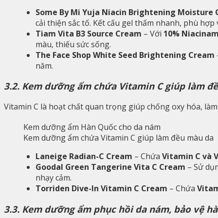
Some By Mi Yuja Niacin Brightening Moisture
cải thiện sắc tố. Kết cấu gel thấm nhanh, phù hợp 
Tiam Vita B3 Source Cream
– Với
10% Niacinam
màu, thiếu sức sống.
The Face Shop White Seed Brightening Cream
năm.
3.2. Kem dưỡng ẩm chứa Vitamin C giúp làm đ
Vitamin C là hoạt chất quan trọng giúp chống oxy hóa, làm
Kem dưỡng ẩm chứa Vitamin C giúp làm đều màu da
Laneige Radian-C Cream
– Chứa
Vitamin C và 
Goodal Green Tangerine Vita C Cream
– Sử dụ
nhạy cảm.
Torriden Dive-In Vitamin C Cream
– Chứa
Vitam
3.3. Kem dưỡng ẩm phục hồi da nám, bảo vệ hà