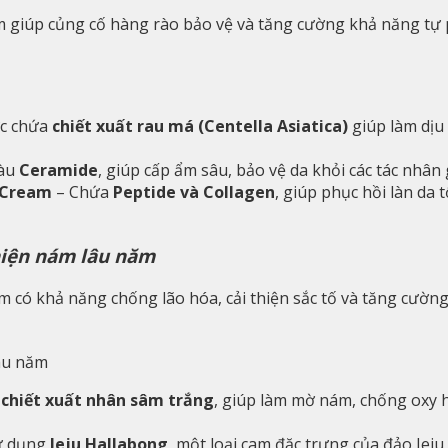
 giúp củng cố hàng rào bảo vệ và tăng cường khả năng tự 
c chứa
chiết xuất rau má (Centella Asiatica)
giúp làm dịu 
iàu
Ceramide
, giúp cấp ẩm sâu, bảo vệ da khỏi các tác nhâ
 Cream
– Chứa
Peptide và Collagen
, giúp phục hồi làn da
hiện nám lâu năm
 có khả năng chống lão hóa, cải thiện sắc tố và tăng cường
âu năm
a
chiết xuất nhân sâm trắng
, giúp làm mờ nám, chống oxy 
ử dụng
Jeju Hallabong
, một loại cam đặc trưng của đảo Jeju