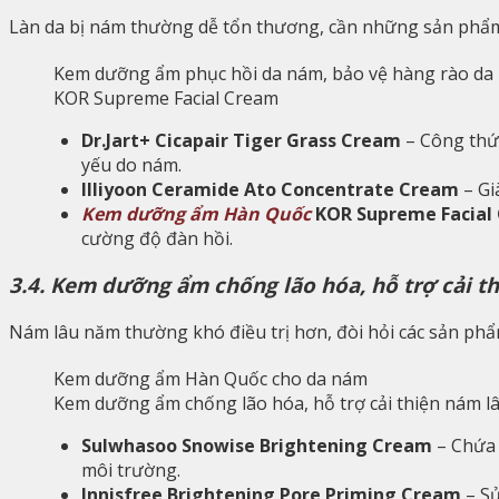
Làn da bị nám thường dễ tổn thương, cần những sản phẩm
KOR Supreme Facial Cream
Dr.Jart+ Cicapair Tiger Grass Cream
– Công thứ
yếu do nám.
Illiyoon Ceramide Ato Concentrate Cream
– G
Kem dưỡng ẩm Hàn Quốc
KOR Supreme Facial
cường độ đàn hồi.
3.4. Kem dưỡng ẩm chống lão hóa, hỗ trợ cải t
Nám lâu năm thường khó điều trị hơn, đòi hỏi các sản phẩm
Kem dưỡng ẩm chống lão hóa, hỗ trợ cải thiện nám l
Sulwhasoo Snowise Brightening Cream
– Chứ
môi trường.
Innisfree Brightening Pore Priming Cream
– S