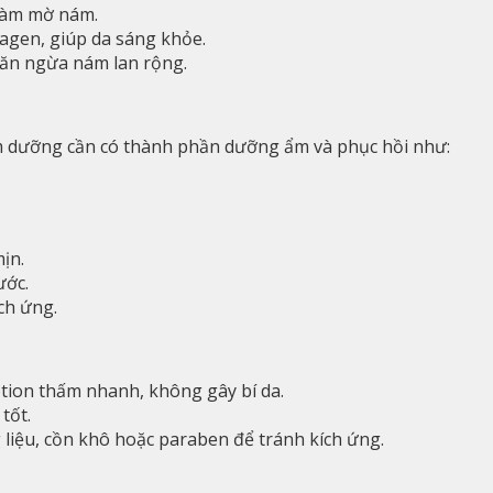
 làm mờ nám.
llagen, giúp da sáng khỏe.
ngăn ngừa nám lan rộng.
em dưỡng cần có thành phần dưỡng ẩm và phục hồi như:
ịn.
ước.
ích ứng.
otion thấm nhanh, không gây bí da.
tốt.
iệu, cồn khô hoặc paraben để tránh kích ứng.