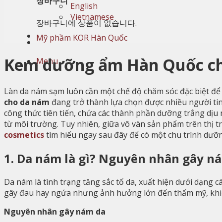
장바구니
English
Vietnamese
장바구니에 상품이 없습니다.
Kem dưỡng ẩm Hàn Quốc cho
Menu
Làn da nám sạm luôn cần một chế độ chăm sóc đặc biệt để d
cho da nám
đang trở thành lựa chọn được nhiều người ti
công thức tiên tiến, chứa các thành phần dưỡng trắng dị
từ môi trường. Tuy nhiên, giữa vô vàn sản phẩm trên thị
cosmetics
tìm hiểu ngay sau đây để có một chu trình dưỡn
1. Da nám là gì? Nguyên nhân gây n
Da nám là tình trạng tăng sắc tố da, xuất hiện dưới dạn
gây đau hay ngứa nhưng ảnh hưởng lớn đến thẩm mỹ, khiế
Nguyên nhân gây nám da