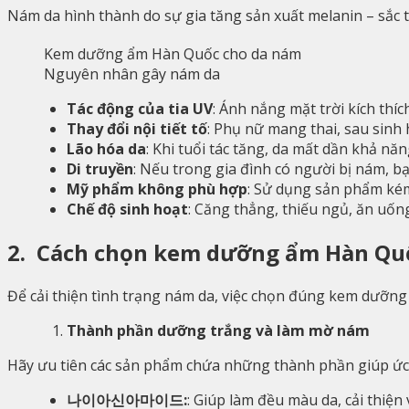
Nám da hình thành do sự gia tăng sản xuất melanin – sắc
Nguyên nhân gây nám da
Tác động của tia UV
: Ánh nắng mặt trời kích th
Thay đổi nội tiết tố
: Phụ nữ mang thai, sau sinh
Lão hóa da
: Khi tuổi tác tăng, da mất dần khả nă
Di truyền
: Nếu trong gia đình có người bị nám, b
Mỹ phẩm không phù hợp
: Sử dụng sản phẩm kém
Chế độ sinh hoạt
: Căng thẳng, thiếu ngủ, ăn uố
2. Cách chọn kem dưỡng ẩm Hàn Qu
Để cải thiện tình trạng nám da, việc chọn đúng kem dưỡng
Thành phần dưỡng trắng và làm mờ nám
Hãy ưu tiên các sản phẩm chứa những thành phần giúp ức 
나이아신아마이드:
: Giúp làm đều màu da, cải thiện