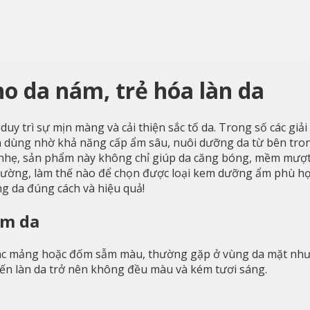
 da nám, trẻ hóa làn da
uy trì sự mịn màng và cải thiện sắc tố da. Trong số các giả
n dùng nhờ khả năng cấp ẩm sâu, nuôi dưỡng da từ bên tron
u nhẹ, sản phẩm này không chỉ giúp da căng bóng, mềm mượ
 trường, làm thế nào để chọn được loại kem dưỡng ẩm phù h
g da đúng cách và hiệu quả!
ám da
g các mảng hoặc đốm sẫm màu, thường gặp ở vùng da mặt như
n làn da trở nên không đều màu và kém tươi sáng.