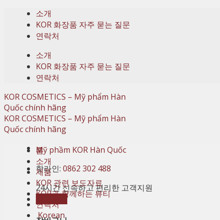
Skip
소개
to
KOR 화장품 자주 묻는 질문
content
연락처
소개
KOR 화장품 자주 묻는 질문
연락처
홈
소개
핫라인:
0862 302 488
제품
KOR 관련 보도자료
24시간 신속하고 편리한 고객지원
KOR과 함께하는 뷰티
장바구니
연락처
Korean