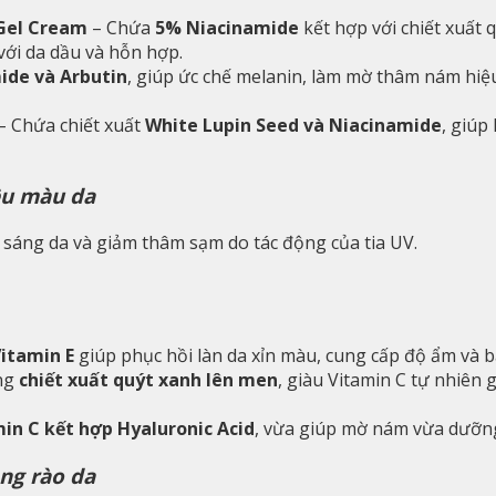
 Gel Cream
– Chứa
5% Niacinamide
kết hợp với chiết xuất 
với da dầu và hỗn hợp.
ide và Arbutin
, giúp ức chế melanin, làm mờ thâm nám hiệu
– Chứa chiết xuất
White Lupin Seed và Niacinamide
, giúp
ều màu da
 sáng da và giảm thâm sạm do tác động của tia UV.
Vitamin E
giúp phục hồi làn da xỉn màu, cung cấp độ ẩm và b
ng
chiết xuất quýt xanh lên men
, giàu Vitamin C tự nhiên
in C kết hợp Hyaluronic Acid
, vừa giúp mờ nám vừa dưỡng
ng rào da