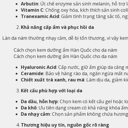
Arbutin
: Ức chế enzyme sản sinh melanin, hỗ trợ
Vitamin C
: Chống oxy hóa, kích thích sản sinh co
Tranexamic Acid
: Giảm tình trạng tăng sắc tố, 
Khả năng cấp ẩm và phục hồi da
Làn da nám thường nhạy cảm, dễ bị tổn thương, vì vậy k
Cách chọn kem dưỡng ẩm Hàn Quốc cho da nám
Hyaluronic Acid
: Cấp nước, giữ ẩm giúp da căng m
Ceramide
: Bảo vệ hàng rào da, ngăn ngừa mất n
Chiết xuất trà xanh, rau má
: Làm dịu da, giảm k
Kết cấu phù hợp với loại da
Da dầu, hỗn hợp
: Chọn kem có kết cấu gel hoặc l
Da khô
: Ưu tiên dạng cream có khả năng khóa ẩm 
Da nhạy cảm
: Chọn sản phẩm không chứa hương l
Thương hiệu uy tín, nguồn gốc rõ ràng