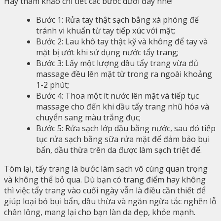
Hãy tham khảo chi tiết các bước dưới đây nhé!
Bước 1: Rửa tay thật sạch bằng xà phòng để
tránh vi khuẩn từ tay tiếp xúc với mặt;
Bước 2: Lau khô tay thật kỹ và không để tay và
mặt bị ướt khi sử dụng nước tẩy trang;
Bước 3: Lấy một lượng dầu tẩy trang vừa đủ
massage đều lên mặt từ trong ra ngoài khoảng
1-2 phút;
Bước 4: Thoa một ít nước lên mặt và tiếp tục
massage cho đến khi dầu tẩy trang nhũ hóa và
chuyển sang màu trắng đục;
Bước 5: Rửa sạch lớp dầu bằng nước, sau đó tiếp
tục rửa sạch bằng sữa rửa mặt để đảm bảo bụi
bẩn, dầu thừa trên da được làm sạch triệt để.
Tóm lại, tẩy trang là bước làm sạch vô cùng quan trọng
và không thể bỏ qua. Dù bạn có trang điểm hay không
thì việc tẩy trang vào cuối ngày vẫn là điều cần thiết để
giúp loại bỏ bụi bẩn, dầu thừa và ngăn ngừa tắc nghẽn lỗ
chân lông, mang lại cho bạn làn da đẹp, khỏe mạnh.