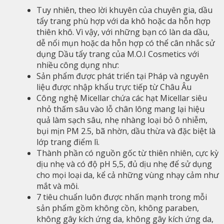
Tuy nhiên, theo lời khuyên của chuyên gia, dầu
tẩy trang phù hợp với da khô hoặc da hỗn hợp
thiên khô. Vì vậy, với những bạn có làn da dầu,
dễ nổi mụn hoặc da hỗn hợp có thể cân nhắc sử
dụng Dầu tẩy trang của M.O.I Cosmetics với
nhiều công dụng như:
Sản phẩm được phát triển tại Pháp và nguyên
liệu được nhập khẩu trực tiếp từ Châu Âu
Công nghệ Micellar chứa các hạt Micellar siêu
nhỏ thấm sâu vào lỗ chân lông mang lại hiệu
quả làm sạch sâu, nhẹ nhàng loại bỏ ô nhiễm,
bụi mịn PM 2.5, bã nhờn, dầu thừa và đặc biệt là
lớp trang điểm lì.
Thành phần có nguồn gốc từ thiên nhiên, cực kỳ
dịu nhẹ và có độ pH 5,5, đủ dịu nhẹ để sử dụng
cho mọi loại da, kể cả những vùng nhạy cảm như
mắt và môi.
7 tiêu chuẩn luôn được nhấn mạnh trong mỗi
sản phẩm gồm không cồn, không paraben,
không gây kích ứng da, không gây kích ứng da,