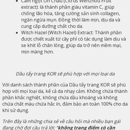
Cam ngọt Ôn Châu (Citrus Wenzhou Fruit
extract): là thành phần giàu vitamin C, giúp
chống lão hóa, tăng cường sản sinh collagen,
ngăn ngừa mụn. Đồng thời làm mịn, dịu da và
cung cấp dưỡng chất cho da.
Witch Hazel (Witch Hazel) Extract: Thành phần
được chiết xuất từ ​​cây phỉ có tác dụng làm dịu và
se khít lỗ chân lông, giúp da trở nên mềm mại,
mịn màng hơn.
Dầu tẩy trang KOR sẽ phù hợp với mọi loại da
Với danh sách thành phần của Dầu tẩy trang KOR sẽ phù
hợp với mọi loại da, kể cả da nhạy cảm. Không chứa thành
phần khắc nghiệt, không chứa dầu khoáng và không
chứa chất màu chứa hắc ín, đảm bảo an toàn 100% cho da
khi sử dụng.
Trên đây là những chia sẻ về câu hỏi mà nhiều bạn gái
đang chờ đợi câu trả lời: “
không trang điểm có cần