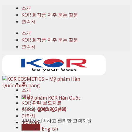
Skip
소개
to
KOR 화장품 자주 묻는 질문
content
연락처
소개
KOR 화장품 자주 묻는 질문
연락처
홈
소개
제품
KOR 관련 보도자료
핫라인:
0862 302 488
KOR과 함께하는 뷰티
연락처
24시간 신속하고 편리한 고객지원
Korean
장바구니
English