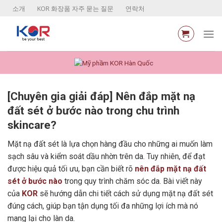
Skip
소개
KOR 화장품 자주 묻는 질문
연락처
to
content
[Chuyên gia giải đáp] Nên đắp mặt nạ
đất sét ở bước nào trong chu trình
skincare?
Mặt nạ đất sét là lựa chọn hàng đầu cho những ai muốn làm
sạch sâu và kiểm soát dầu nhờn trên da. Tuy nhiên, để đạt
được hiệu quả tối ưu, bạn cần biết rõ
nên đắp mặt nạ đất
sét ở bước nào
trong quy trình chăm sóc da. Bài viết này
của
KOR
sẽ hướng dẫn chi tiết cách sử dụng mặt nạ đất sét
đúng cách, giúp bạn tận dụng tối đa những lợi ích mà nó
mang lại cho làn da.