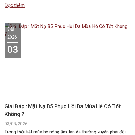
liệu này không chứa các hoạt chất ức chế sắc tố melanin như
Đọc thêm
các dòng mỹ phẩm chuyên dụng….
8월
2026
03
Giải Đáp : Mặt Nạ B5 Phục Hồi Da Mùa Hè Có Tốt
Không ?
03/08/2026
Trong thời tiết mùa hè nóng ẩm, làn da thường xuyên phải đối