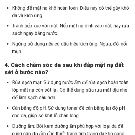
Không để mặt nạ khô hoàn toàn: Điều này có thể gây khô
da và kích ứng.
Tránh tiếp xúc với mắt: Nếu mặt nạ dính vào mắt, hãy rửa
sạch ngay bằng nước.
Ngừng sử dụng nếu có dấu hiệu kích ứng: Ngứa, đỏ, nổi
mụn…
4. Cách chăm sóc da sau khi đắp mặt nạ đất
sét ở bước nào?
Rửa sạch mặt: Sử dụng nước ấm để rửa sạch hoàn toàn
lớp mặt nạ còn sót lại. Có thể dùng sữa rửa mặt dịu nhẹ
để làm sạch sâu hơn.
Cân bằng độ pH: Sử dụng toner để cân bằng lại độ pH
cho da, giúp se khít lỗ chân lông.
Dưỡng ẩm: Bôi kem dưỡng ẩm phù hợp với loại da để
cung cấp độ ẩm cần thiết, tránh tình trạng da khô căng.