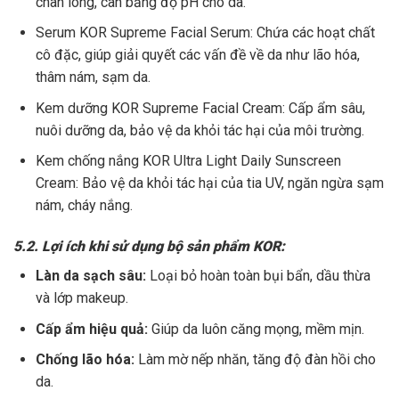
chân lông, cân bằng độ pH cho da.
Serum KOR Supreme Facial Serum: Chứa các hoạt chất
cô đặc, giúp giải quyết các vấn đề về da như lão hóa,
thâm nám, sạm da.
Kem dưỡng KOR Supreme Facial Cream: Cấp ẩm sâu,
nuôi dưỡng da, bảo vệ da khỏi tác hại của môi trường.
Kem chống nắng KOR Ultra Light Daily Sunscreen
Cream: Bảo vệ da khỏi tác hại của tia UV, ngăn ngừa sạm
nám, cháy nắng.
5.2. Lợi ích khi sử dụng bộ sản phẩm KOR:
Làn da sạch sâu:
Loại bỏ hoàn toàn bụi bẩn, dầu thừa
và lớp makeup.
Cấp ẩm hiệu quả:
Giúp da luôn căng mọng, mềm mịn.
Chống lão hóa:
Làm mờ nếp nhăn, tăng độ đàn hồi cho
da.