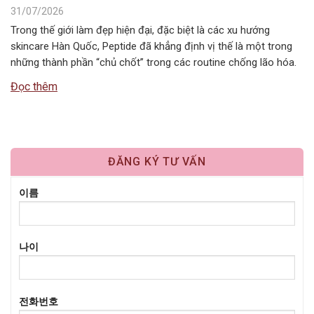
31/07/2026
Trong thế giới làm đẹp hiện đại, đặc biệt là các xu hướng
skincare Hàn Quốc, Peptide đã khẳng định vị thế là một trong
những thành phần “chủ chốt” trong các routine chống lão hóa.
Tuy nhiên, câu hỏi Peptide kết hợp với gì để đạt hiệu quả tối ưu
Đọc thêm
nhất vẫn là băn…
ĐĂNG KÝ TƯ VẤN
이름
나이
전화번호