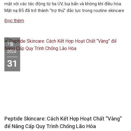
mặt với các tác động từ tia UV, bụi bẩn và không khí điều hòa.
Mặt nạ B5 đã trở thành “trợ thủ” đắc lực trong routine skincare
mùa hè, giúp duy trì độ ẩm và bảo vệ hàng rào da. Vậy…
Đọc thêm
7월
2026
31
Peptide Skincare: Cách Kết Hợp Hoạt Chất “Vàng”
để Nâng Cấp Quy Trình Chống Lão Hóa