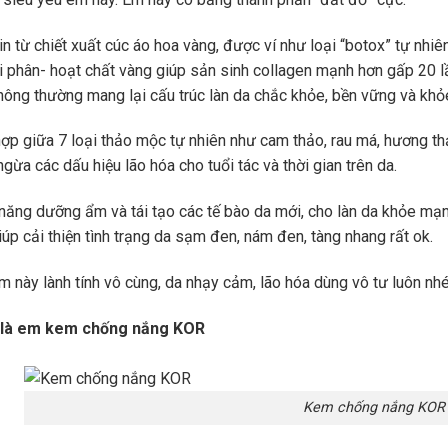
in từ chiết xuất cúc áo hoa vàng, được ví như loại “botox” tự nhi
i phân- hoạt chất vàng giúp sản sinh collagen mạnh hơn gấp 20 l
hông thường mang lại cấu trúc làn da chắc khỏe, bền vững và kh
hợp giữa 7 loại thảo mộc tự nhiên như cam thảo, rau má, hương t
gừa các dấu hiệu lão hóa cho tuổi tác và thời gian trên da.
năng dưỡng ẩm và tái tạo các tế bào da mới, cho làn da khỏe mạnh
úp cải thiện tình trạng da sạm đen, nám đen, tàng nhang rất ok.
m này lành tính vô cùng, da nhạy cảm, lão hóa dùng vô tư luôn nh
 là em kem chống nắng KOR
Kem chống nắng KOR