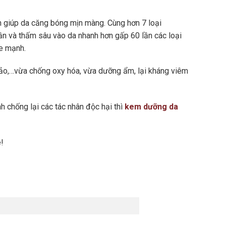
ên giúp da căng bóng mịn màng. Cùng hơn 7 loại
ần và thấm sâu vào da nhanh hơn gấp 60 lần các loại
ỏe mạnh.
hảo,…vừa chống oxy hóa, vừa dưỡng ẩm, lại kháng viêm
 chống lại các tác nhân độc hại thì
kem dưỡng da
é!