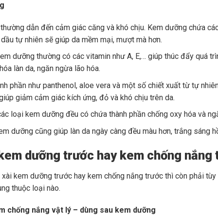
g
thường dẫn đến cảm giác căng và khó chịu. Kem dưỡng chứa các c
 dầu tự nhiên sẽ giúp da mềm mại, mượt mà hơn.
em dưỡng thường có các vitamin như A, E,… giúp thúc đẩy quá trì
ẻ hóa làn da, ngăn ngừa lão hóa.
nh phần như panthenol, aloe vera và một số chiết xuất từ tự nh
 giúp giảm cảm giác kích ứng, đỏ và khó chịu trên da.
ác loại kem dưỡng đều có chứa thành phần chống oxy hóa và ngăn 
em dưỡng cũng giúp làn da ngày càng đều màu hơn, trắng sáng h
 kem dưỡng trước hay kem chống nắng 
i xài kem dưỡng trước hay kem chống nắng trước thì còn phải tù
ng thuộc loại nào.
em chống nắng vật lý – dùng sau kem dưỡng