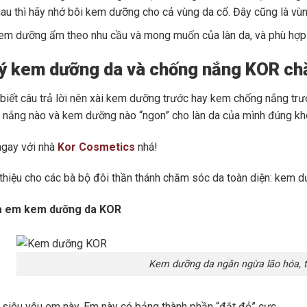
au thì hãy nhớ bôi kem dưỡng cho cả vùng da cổ. Đây cũng là vù
m dưỡng ẩm theo nhu cầu và mong muốn của làn da, và phù hợp với
 ý kem dưỡng da và chống nắng KOR ch
 biết câu trả lời nên xài kem dưỡng trước hay kem chống nắng trướ
nắng nào và kem dưỡng nào “ngon” cho làn da của mình đúng k
 ngay với nhà
Kor Cosmetics
nhá!
i thiệu cho các bà bộ đôi thần thánh chăm sóc da toàn diện: kem
là em kem dưỡng da KOR
Kem dưỡng da ngăn ngừa lão hóa, t
tui siêu yêu em này. Em này có bảng thành phần “đắt đỏ” cực.