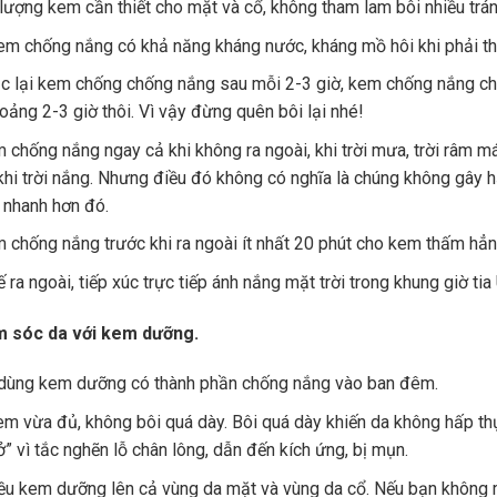
lượng kem cần thiết cho mặt và cổ, không tham lam bôi nhiều trán
m chống nắng có khả năng kháng nước, kháng mồ hôi khi phải tha
c lại kem chống chống nắng sau mỗi 2-3 giờ, kem chống nắng chỉ
oảng 2-3 giờ thôi. Vì vậy đừng quên bôi lại nhé!
 chống nắng ngay cả khi không ra ngoài, khi trời mưa, trời râm m
hi trời nắng. Nhưng điều đó không có nghĩa là chúng không gây hạ
 nhanh hơn đó.
 chống nắng trước khi ra ngoài ít nhất 20 phút cho kem thấm hẳn
 ra ngoài, tiếp xúc trực tiếp ánh nắng mặt trời trong khung giờ ti
 sóc da với kem dưỡng.
dùng kem dưỡng có thành phần chống nắng vào ban đêm.
m vừa đủ, không bôi quá dày. Bôi quá dày khiến da không hấp thụ
ở” vì tắc nghẽn lỗ chân lông, dẫn đến kích ứng, bị mụn.
u kem dưỡng lên cả vùng da mặt và vùng da cổ. Nếu bạn không mu