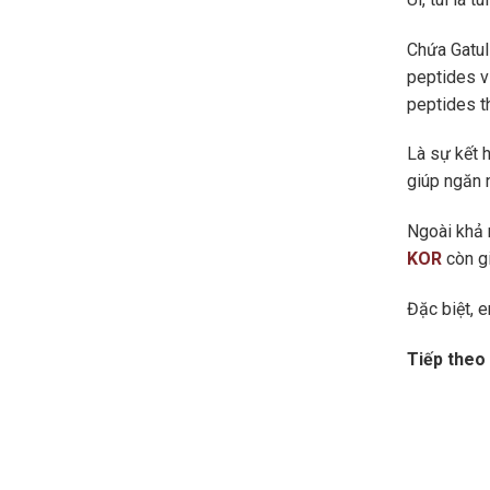
Chứa Gatul
peptides v
peptides t
Là sự kết 
giúp ngăn n
Ngoài khả 
KOR
còn gi
Đặc biệt, e
Tiếp theo