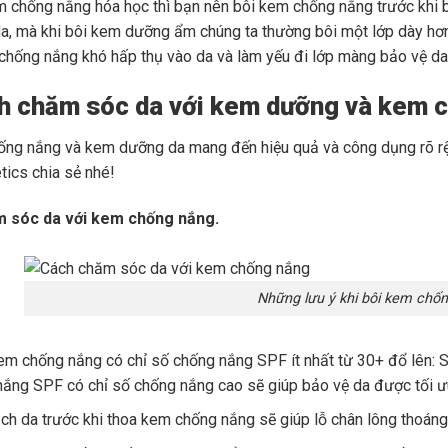
m chống nắng hóa học thì bạn nên bôi kem chống nắng trước khi
a, mà khi bôi kem dưỡng ẩm chúng ta thường bôi một lớp dày hơ
chống nắng khó hấp thụ vào da và làm yếu đi lớp màng bảo vệ da
h chăm sóc da với kem dưỡng và kem 
ng nắng và kem dưỡng da mang đến hiệu quả và công dụng rõ rệt
ics chia sẻ nhé!
 sóc da với kem chống nắng.
Những lưu ý khi bôi kem chố
m chống nắng có chỉ số chống nắng SPF ít nhất từ 30+ đổ lên: SP
ắng SPF có chỉ số chống nắng cao sẽ giúp bảo vệ da được tối ư
h da trước khi thoa kem chống nắng sẽ giúp lỗ chân lông thoáng