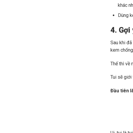
khác nh
Dùng ke
4. Gợi
Sau khi đã
kem chống 
Thế thì về
Tui sẽ giớ
Đầu tiên 
Ui, tui là 