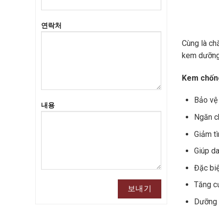
연락처
Cùng là ch
kem dưỡng
Kem chốn
Bảo vệ 
내용
Ngăn ch
Giảm tì
Giúp da
Đặc biệ
Tăng cư
Dưỡng ẩ