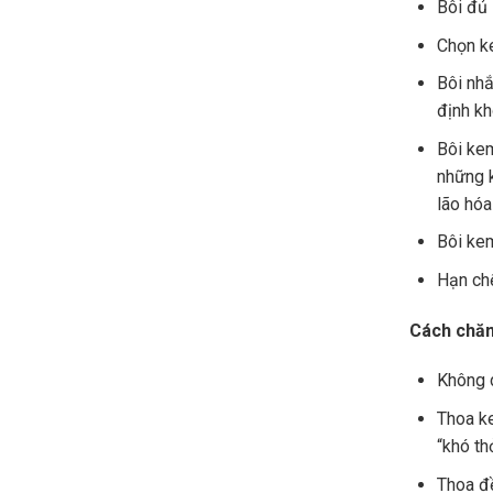
Bôi đủ 
Chọn ke
Bôi nhắ
định kh
Bôi kem
những k
lão hóa
Bôi kem
Hạn chế
Cách chăm
Không 
Thoa ke
“khó th
Thoa đề