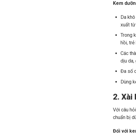
Kem dưỡn
Da khô 
xuất từ
Trong k
hồi, tr
Các thà
dịu da,
Đa số c
Dùng k
2. Xài
Với câu hỏ
chuẩn bị dù
Đối với k