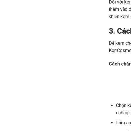
Đối với ke
thấm vào d
khiến kem 
3. Các
Để kem chố
Kor Cosmet
Cách chăm
Chọn ke
chống n
Làm sạc