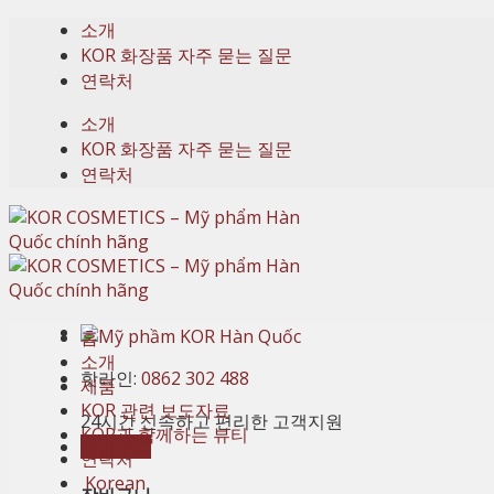
Skip
소개
to
KOR 화장품 자주 묻는 질문
content
연락처
소개
KOR 화장품 자주 묻는 질문
연락처
홈
소개
핫라인:
0862 302 488
제품
KOR 관련 보도자료
24시간 신속하고 편리한 고객지원
KOR과 함께하는 뷰티
장바구니
연락처
Korean