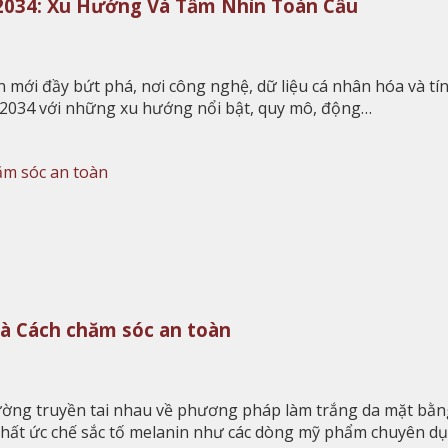
2034: Xu Hướng Và Tầm Nhìn Toàn Cầu
i đầy bứt phá, nơi công nghệ, dữ liệu cá nhân hóa và tính
6–2034 với những xu hướng nổi bật, quy mô, động…
và Cách chăm sóc an toàn
thường truyền tai nhau về phương pháp làm trắng da mặt bằ
 chất ức chế sắc tố melanin như các dòng mỹ phẩm chuyên d