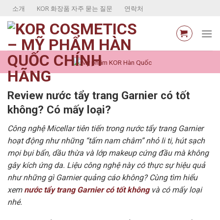
Skip
소개
KOR 화장품 자주 묻는 질문
연락처
to
content
Review nước tẩy trang Garnier có tốt
không? Có mấy loại?
Công nghệ Micellar tiên tiến trong nước tẩy trang Garnier
hoạt động như những “tấm nam châm” nhỏ li ti, hút sạch
mọi bụi bẩn, dầu thừa và lớp makeup cứng đầu mà không
gây kích ứng da. Liệu công nghệ này có thực sự hiệu quả
như những gì Garnier quảng cáo không? Cùng tìm hiểu
xem
nước tẩy trang Garnier có tốt không
và có mấy loại
nhé.