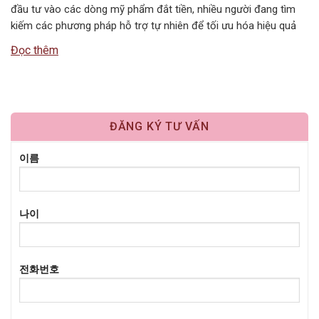
đầu tư vào các dòng mỹ phẩm đắt tiền, nhiều người đang tìm
kiếm các phương pháp hỗ trợ tự nhiên để tối ưu hóa hiệu quả
dưỡng da. Một trong những liệu pháp đơn giản, tiết kiệm nhưng
Đọc thêm
mang lại cảm…
ĐĂNG KÝ TƯ VẤN
이름
나이
전화번호