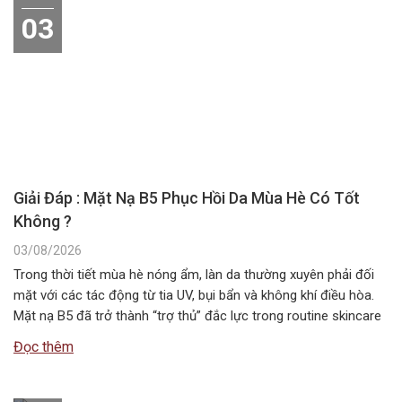
03
Giải Đáp : Mặt Nạ B5 Phục Hồi Da Mùa Hè Có Tốt
Không ?
03/08/2026
Trong thời tiết mùa hè nóng ẩm, làn da thường xuyên phải đối
mặt với các tác động từ tia UV, bụi bẩn và không khí điều hòa.
Mặt nạ B5 đã trở thành “trợ thủ” đắc lực trong routine skincare
mùa hè, giúp duy trì độ ẩm và bảo vệ hàng rào da. Vậy…
Đọc thêm