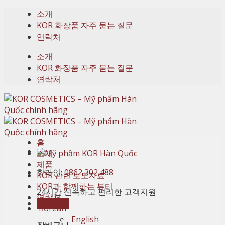
Skip
소개
to
KOR 화장품 자주 묻는 질문
content
연락처
소개
KOR 화장품 자주 묻는 질문
연락처
홈
소개
제품
핫라인:
0862 302 488
KOR 관련 보도자료
KOR과 함께하는 뷰티
24시간 신속하고 편리한 고객지원
연락처
장바구니
Korean
English