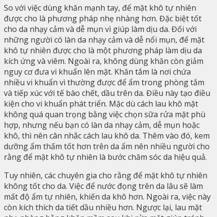
So với việc dùng khăn mạnh tay, để mặt khô tự nhiên
được cho là phương pháp nhẹ nhàng hơn. Đặc biệt tốt
cho da nhạy cảm và dễ mụn vì giúp làm dịu da. Đối với
những người có làn da nhạy cảm và dễ nổi mụn, để mặt
khô tự nhiên được cho là một phương pháp làm dịu da
kích ứng và viêm. Ngoài ra, không dùng khăn còn giảm
nguy cơ đưa vi khuẩn lên mặt. Khăn tắm là nơi chứa
nhiều vi khuẩn vì thường được để ẩm trong phòng tắm
và tiếp xúc với tế bào chết, dầu trên da. Điều này tạo điều
kiện cho vi khuẩn phát triển. Mặc dù cách lau khô mặt
không quá quan trọng bằng việc chọn sữa rửa mặt phù
hợp, nhưng nếu bạn có làn da nhạy cảm, dễ mụn hoặc
khô, thì nên cân nhắc cách lau khô da. Thêm vào đó, kem
dưỡng ẩm thấm tốt hơn trên da ẩm nên nhiều người cho
rằng để mặt khô tự nhiên là bước chăm sóc da hiệu quả.
Tuy nhiên, các chuyên gia cho rằng để mặt khô tự nhiên
không tốt cho da. Việc để nước đọng trên da lâu sẽ làm
mất độ ẩm tự nhiên, khiến da khô hơn. Ngoài ra, việc này
còn kích thích da tiết dầu nhiều hơn. Ngược lại, lau mặt