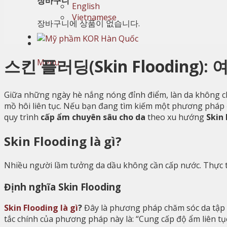
장바구니
English
Vietnamese
장바구니에 상품이 없습니다.
스킨 플러딩(Skin Floodin
Menu
Giữa những ngày hè nắng nóng đỉnh điểm, làn da không chỉ 
mồ hôi liên tục. Nếu bạn đang tìm kiếm một phương pháp để
quy trình
cấp ẩm chuyên sâu cho da
theo xu hướng
Skin
Skin Flooding là gì?
Nhiều người lầm tưởng da dầu không cần cấp nước. Thực tế
Định nghĩa Skin Flooding
Skin Flooding là gì
?
Đây là phương pháp chăm sóc da tập t
tắc chính của phương pháp này là: “Cung cấp độ ẩm liên tụ