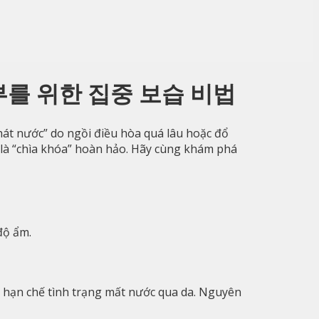
피부를 위한 집중 보습 비법
hát nước” do ngồi điều hòa quá lâu hoặc đổ
là “chìa khóa” hoàn hảo. Hãy cùng khám phá
độ ẩm.
 hạn chế tình trạng mất nước qua da. Nguyên