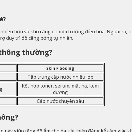
hè?
 nhiều hơn và khô căng do môi trường điều hòa. Ngoài ra, t
rợ duy trì độ căng bóng tự nhiên.
 thông thường?
Skin Flooding
Tập trung cấp nước nhiều lớp
Kết hợp toner, serum, mặt nạ, kem
g
dưỡng
Cấp nước chuyên sâu
hông?
áp này giúp tăng độ ẩm cho da, cải thiện đáng kể cảm giác k