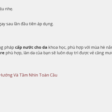
ịu nhẹ.
y sau lần đầu tiên áp dụng.
ơng pháp
cấp nước cho da
khoa học, phù hợp với mùa hè nắng
are
phù hợp, làn da của bạn sẽ luôn duy trì được vẻ căng mướt