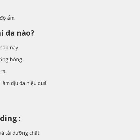
 độ ẩm.
i da nào?
háp này.
căng bóng.
ra.
 làm dịu da hiệu quả.
ding :
uá tải dưỡng chất.