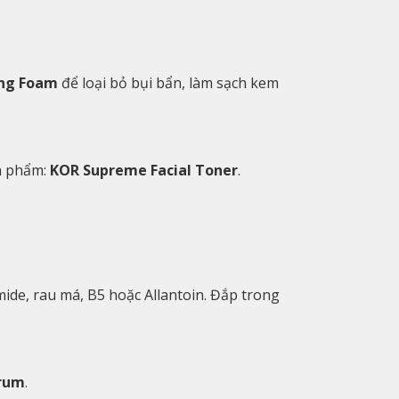
ing Foam
để loại bỏ bụi bẩn, làm sạch kem
ản phẩm:
KOR Supreme Facial Toner
.
mide, rau má, B5 hoặc Allantoin. Đắp trong
erum
.