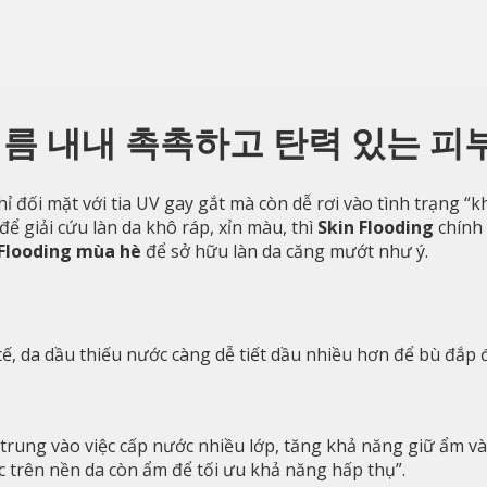
g): 여름 내내 촉촉하고 탄력 있는 
đối mặt với tia UV gay gắt mà còn dễ rơi vào tình trạng “k
 giải cứu làn da khô ráp, xỉn màu, thì
Skin Flooding
chính 
 Flooding mùa hè
để sở hữu làn da căng mướt như ý.
, da dầu thiếu nước càng dễ tiết dầu nhiều hơn để bù đắp 
rung vào việc cấp nước nhiều lớp, tăng khả năng giữ ẩm và
c trên nền da còn ẩm để tối ưu khả năng hấp thụ”.