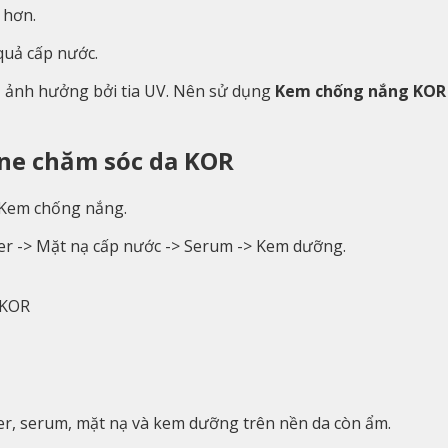
 hơn.
uả cấp nước.
ị ảnh hưởng bởi tia UV. Nên sử dụng
Kem chống nắng KOR U
ine chăm sóc da KOR
 Kem chống nắng.
er -> Mặt nạ cấp nước -> Serum -> Kem dưỡng.
 KOR
er, serum, mặt nạ và kem dưỡng trên nền da còn ẩm.