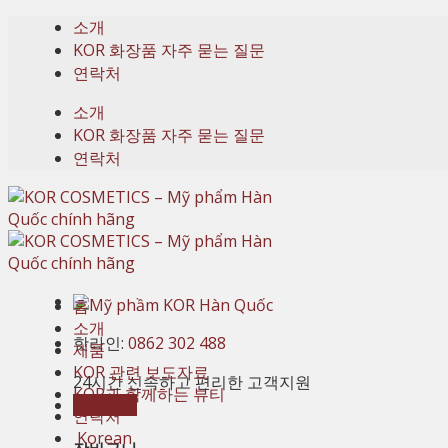
Skip
소개
to
KOR 화장품 자주 묻는 질문
content
연락처
소개
KOR 화장품 자주 묻는 질문
연락처
홈
소개
핫라인:
0862 302 488
제품
KOR 관련 보도자료
24시간 신속하고 편리한 고객지원
KOR과 함께하는 뷰티
장바구니
연락처
Korean