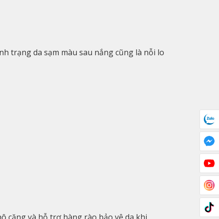
ình trạng da sạm màu sau nắng cũng là nỗi lo
hô căng và hỗ trợ hàng rào bảo vệ da khi