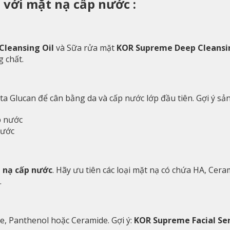
 với mặt nạ cấp nước :
leansing Oil
và Sữa rửa mặt
KOR Supreme Deep Cleans
g chất.
ta Glucan để cân bằng da và cấp nước lớp đầu tiên. Gợi ý s
nước
t nạ cấp nước
. Hãy ưu tiên các loại mặt nạ có chứa HA, Cera
.
e, Panthenol hoặc Ceramide. Gợi ý:
KOR Supreme Facial S