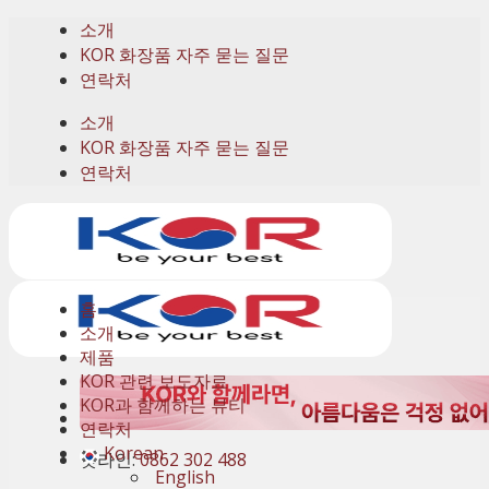
Skip
소개
to
KOR 화장품 자주 묻는 질문
content
연락처
소개
KOR 화장품 자주 묻는 질문
연락처
홈
소개
제품
KOR 관련 보도자료
KOR과 함께하는 뷰티
연락처
Korean
핫라인:
0862 302 488
English