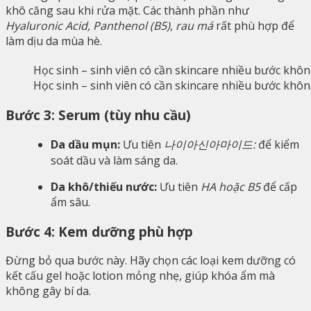
khô căng sau khi rửa mặt. Các thành phần như
Hyaluronic Acid, Panthenol (B5), rau má
rất phù hợp để
làm dịu da mùa hè.
Học sinh – sinh viên có cần skincare nhiều bước khô
Bước 3: Serum (tùy nhu cầu)
Da dầu mụn:
Ưu tiên
나이아신아마이드:
để kiểm
soát dầu và làm sáng da.
Da khô/thiếu nước:
Ưu tiên
HA hoặc B5
để cấp
ẩm sâu.
Bước 4: Kem dưỡng phù hợp
Đừng bỏ qua bước này. Hãy chọn các loại kem dưỡng có
kết cấu gel hoặc lotion mỏng nhẹ, giúp khóa ẩm mà
không gây bí da.