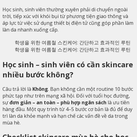
Học sinh, sinh viên thường xuyên phải di chuyển ngoài
trời, tiếp xúc với khói bụi từ phương tiện giao thông và
áp lực từ việc sử dụng thiết bị điện tử cũng góp phần làm
làn da nhanh xuống cấp.
학생을 위한 여름철 스킨케어: 간단하고 효과적인 루틴
Học sinh – sinh viên có cần skincare
nhiều bước không?
Câu trả lời là
Không
. Bạn không cần một routine 10 bước
phức tạp như trên mạng xã hội. Đối với tuổi học đường,
sự
đơn giản – an toàn – phù hợp ngân sách
là ưu tiên
hàng đầu. Một quy trình từ 4–5 bước cơ bản là đủ để duy
trì làn da khỏe mạnh và hạn chế các vấn đề về da trong
mùa hè.
Checklist skincare mùa hè cho học