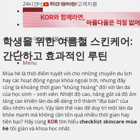
Vietnamese
24시간 신속하고 편리한 고객지원
장바구니
장바구니
학생을 위한 여름철 스킨케어:
장바구니에 상품이 없습니다.
간단하고 효과적인 루틴
Menu
Mùa hè là thời điểm tuyệt vời cho những chuyến du lịch
hay các hoạt động ngoại khóa ngoài trời, nhưng đây
cũng là khoảng thời gian “khủng hoảng” đối với làn da
của học sinh – sinh viên. Nhiệt độ cao, nắng gắt và độ ẩm
tăng cao khiến làn da dễ dàng trở thành “địa bàn” của
dầu nhờn và mụn. Vậy làm thế nào để duy trì một làn da
khỏe mạnh mà không cần tốn quá nhiều thời gian hay
tiền bạc? Hãy cùng
KOR
tìm hiểu
checklist skincare mùa
hè
tối giản và khoa học nhất.