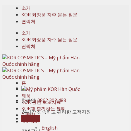
Skip
소개
to
KOR 화장품 자주 묻는 질문
content
연락처
소개
KOR 화장품 자주 묻는 질문
연락처
홈
소개
제품
핫라인:
0862 302 488
KOR 관련 보도자료
KOR과 함께하는 뷰티
24시간 신속하고 편리한 고객지원
연락처
장바구니
Korean
English