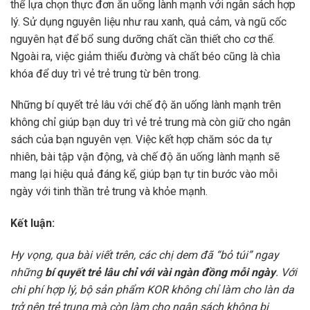
thể lựa chọn thực đơn ăn uống lành mạnh với ngân sách hợp
lý. Sử dụng nguyên liệu như rau xanh, quả cảm, và ngũ cốc
nguyên hạt để bổ sung dưỡng chất cần thiết cho cơ thể.
Ngoài ra, việc giảm thiểu đường và chất béo cũng là chìa
khóa để duy trì vẻ trẻ trung từ bên trong.
Những bí quyết trẻ lâu với chế độ ăn uống lành mạnh trên
không chỉ giúp bạn duy trì vẻ trẻ trung mà còn giữ cho ngân
sách của bạn nguyên vẹn. Việc kết hợp chăm sóc da tự
nhiên, bài tập vận động, và chế độ ăn uống lành mạnh sẽ
mang lại hiệu quả đáng kể, giúp bạn tự tin bước vào mỗi
ngày với tinh thần trẻ trung và khỏe mạnh.
Kết luận:
Hy vọng, qua bài viết trên, các chị dem đã “bỏ túi” ngay
những
bí quyết trẻ lâu chỉ với vài ngàn đồng mỗi ngày
. Với
chi phí hợp lý, bộ sản phẩm KOR không chỉ làm cho làn da
trở nên trẻ trung mà còn làm cho ngân sách không bị