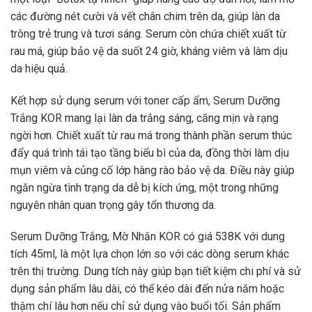
các đường nét cười và vết chân chim trên da, giúp làn da
trông trẻ trung và tươi sáng. Serum còn chứa chiết xuất từ
rau má, giúp bảo vệ da suốt 24 giờ, kháng viêm và làm dịu
da hiệu quả.
Kết hợp sử dụng serum với toner cấp ẩm, Serum Dưỡng
Trắng KOR mang lại làn da trắng sáng, căng mịn và rạng
ngời hơn. Chiết xuất từ rau má trong thành phần serum thúc
đẩy quá trình tái tạo tầng biểu bì của da, đồng thời làm dịu
mụn viêm và củng cố lớp hàng rào bảo vệ da. Điều này giúp
ngăn ngừa tình trạng da dễ bị kích ứng, một trong những
nguyên nhân quan trọng gây tổn thương da.
Serum Dưỡng Trắng, Mờ Nhăn KOR có giá 538K với dung
tích 45ml, là một lựa chọn lớn so với các dòng serum khác
trên thị trường. Dung tích này giúp bạn tiết kiệm chi phí và sử
dụng sản phẩm lâu dài, có thể kéo dài đến nửa năm hoặc
thậm chí lâu hơn nếu chỉ sử dụng vào buổi tối. Sản phẩm