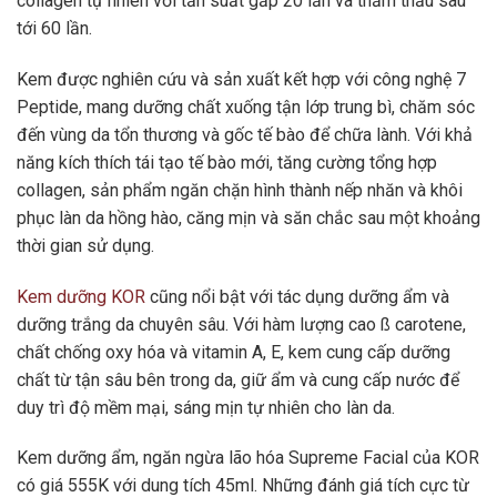
collagen tự nhiên với tần suất gấp 20 lần và thẩm thấu sâu
tới 60 lần.
Kem được nghiên cứu và sản xuất kết hợp với công nghệ 7
Peptide, mang dưỡng chất xuống tận lớp trung bì, chăm sóc
đến vùng da tổn thương và gốc tế bào để chữa lành. Với khả
năng kích thích tái tạo tế bào mới, tăng cường tổng hợp
collagen, sản phẩm ngăn chặn hình thành nếp nhăn và khôi
phục làn da hồng hào, căng mịn và săn chắc sau một khoảng
thời gian sử dụng.
Kem dưỡng KOR
cũng nổi bật với tác dụng dưỡng ẩm và
dưỡng trắng da chuyên sâu. Với hàm lượng cao ß carotene,
chất chống oxy hóa và vitamin A, E, kem cung cấp dưỡng
chất từ tận sâu bên trong da, giữ ẩm và cung cấp nước để
duy trì độ mềm mại, sáng mịn tự nhiên cho làn da.
Kem dưỡng ẩm, ngăn ngừa lão hóa Supreme Facial của KOR
có giá 555K với dung tích 45ml. Những đánh giá tích cực từ