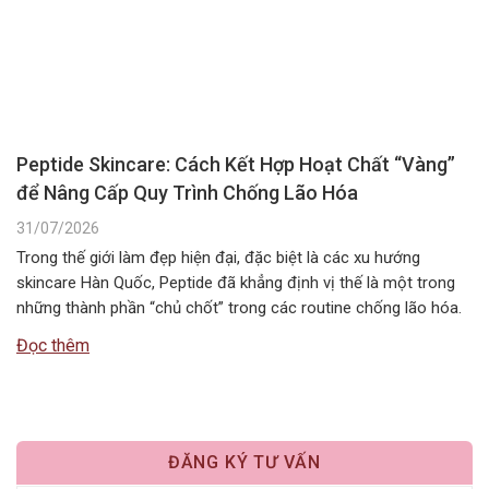
Peptide Skincare: Cách Kết Hợp Hoạt Chất “Vàng”
để Nâng Cấp Quy Trình Chống Lão Hóa
31/07/2026
Trong thế giới làm đẹp hiện đại, đặc biệt là các xu hướng
skincare Hàn Quốc, Peptide đã khẳng định vị thế là một trong
những thành phần “chủ chốt” trong các routine chống lão hóa.
Tuy nhiên, câu hỏi Peptide kết hợp với gì để đạt hiệu quả tối ưu
Đọc thêm
nhất vẫn là băn…
ĐĂNG KÝ TƯ VẤN