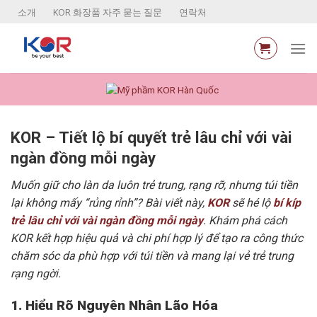
Skip
소개
KOR 화장품 자주 묻는 질문
연락처
to
content
KOR – Tiết lộ bí quyết trẻ lâu chỉ với vài
ngàn đồng mỗi ngày
Muốn giữ cho làn da luôn trẻ trung, rạng rỡ, nhưng túi tiền
lại không mấy “rủng rỉnh”? Bài viết này,
KOR
sẽ hé lộ
bí kíp
trẻ lâu chỉ với vài ngàn đồng mỗi ngày
. Khám phá cách
KOR kết hợp hiệu quả và chi phí hợp lý để tạo ra công thức
chăm sóc da phù hợp với túi tiền và mang lại vẻ trẻ trung
rạng ngời.
1. Hiểu Rõ Nguyên Nhân Lão Hóa