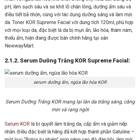
pH, làm sạch sâu và se khít lỗ chân lông, dưỡng ẩm sâu và
điều tiết bã nhờn, cùng với tác dụng dưỡng sáng và làm mịn
da. Toner KOR Supreme Facial với dung tích 120ml, phù hợp
với mọi loại da, đặc biệt là da bị mụn ẩn, lão hóa, thâm nám,
thiếu ẩm, hiện đang được bán chính hãng tại sàn
NewwayMart.
2.1.2. Serum Dưỡng Trắng KOR Supreme Facial:
serum dưỡng ẩm, ngừa lão hóa KOR
Serum Dưỡng Trắng KOR mang lại làn da trắng sáng, căng
mịn và rạng ngời
Serum KOR
là bí quyết làm trắng da, cấp ẩm và giảm nếp
nhăn. Điều đặc biệt là hãng đã kết hợp thành phần Gatuline –
một loại “Botox tự nhiên” giúp nâng cao độ đàn hồi, làm mờ