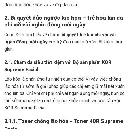
đảm bảo sức khỏe và vẻ đẹp lâu dài.
2. Bí quyết đảo ngược lão hóa – trẻ hóa làn da
chỉ với vài nghìn đồng mỗi ngày
Cùng KOR tìm hiểu về những
bí quyết trẻ lâu chỉ với vài
ngàn đồng mỗi ngày
cực kỳ đơn giản mà vẫn tết kiệm thời
gian.
2.1. Chăm da siêu tiết kiệm với Bộ sản phẩm KOR
Supreme Facial:
Lão hóa là phản ứng tự nhiên của cơ thể. Vì vậy, việc chống
lão hóa từ sớm là giải pháp giúp các chị em giữ mãi nét xuân
cho làn da. Chỉ với chi phí chỉ vài ngàn đồng mỗi ngày, bạn có
thể sở hữu ngay làn da trẻ trung, khỏe mạnh và tươi tắn với
KOR Supreme Facial
2.1.1. Toner chống lão hóa – Toner KOR Supreme