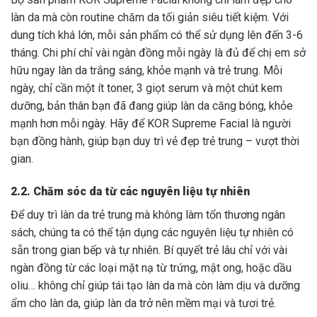
làn da mà còn routine chăm da tối giản siêu tiết kiệm. Với
dung tích khá lớn, mỗi sản phẩm có thể sử dụng lên đến 3-6
tháng. Chi phí chỉ vài ngàn đồng mỗi ngày là đủ để chị em sở
hữu ngay làn da trắng sáng, khỏe mạnh và trẻ trung. Mỗi
ngày, chỉ cần một ít toner, 3 giọt serum và một chút kem
dưỡng, bản thân bạn đã đang giúp làn da căng bóng, khỏe
mạnh hơn mỗi ngày. Hãy để KOR Supreme Facial là người
bạn đồng hành, giúp bạn duy trì vẻ đẹp trẻ trung – vượt thời
gian.
2.2. Chăm sóc da từ các nguyên liệu tự nhiên
Để duy trì làn da trẻ trung mà không làm tổn thương ngân
sách, chúng ta có thể tận dụng các nguyên liệu tự nhiên có
sẵn trong gian bếp và tự nhiên. Bí quyết trẻ lâu chỉ với vài
ngàn đồng từ các loại mặt nạ từ trứng, mật ong, hoặc dầu
oliu… không chỉ giúp tái tạo làn da mà còn làm dịu và dưỡng
ẩm cho làn da, giúp làn da trở nên mềm mại và tươi trẻ.