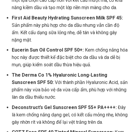
một lựa chọn cao cấp hơn với kết cấu mượt mà, có khả
năng kiềm dầu và tạo một lớp nền mịn màng cho da.
First Aid Beauty Hydrating Sunscreen Milk SPF 45:
Sản phẩm này phù hợp cho da dầu nhưng vẫn cần độ
ẩm. Kết cấu dạng sữa lỏng nhẹ, dễ tán và không gây
nặng mặt.
Eucerin Sun Oil Control SPF 50+:
Kem chống nắng hóa
học này được thiết kế đặc biệt cho da dầu và da dễ bị
mụn, giúp kiểm soát dầu thừa hiệu quả.
The Derma Co 1% Hyaluronic Long-Lasting
Sunscreen SPF 50:
Với thành phần Hyaluronic Acid, sản
phẩm này vừa bảo vệ da vừa cấp ẩm, phù hợp với những
làn da dầu thiếu nước.
Deconstruct’s Gel Sunscreen SPF 55+ PA++++:
Đây
là kem chống nắng dạng gel, có kết cấu mỏng nhẹ, không
gây nhờn rít và không để lại vệt trắng trên da.