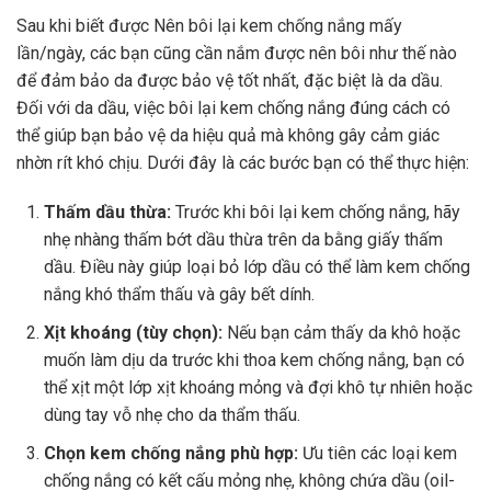
Sau khi biết được Nên bôi lại kem chống nắng mấy
lần/ngày, các bạn cũng cần nắm được nên bôi như thế nào
để đảm bảo da được bảo vệ tốt nhất, đặc biệt là da dầu.
Đối với da dầu, việc bôi lại kem chống nắng đúng cách có
thể giúp bạn bảo vệ da hiệu quả mà không gây cảm giác
nhờn rít khó chịu. Dưới đây là các bước bạn có thể thực hiện:
Thấm dầu thừa:
Trước khi bôi lại kem chống nắng, hãy
nhẹ nhàng thấm bớt dầu thừa trên da bằng giấy thấm
dầu. Điều này giúp loại bỏ lớp dầu có thể làm kem chống
nắng khó thẩm thấu và gây bết dính.
Xịt khoáng (tùy chọn):
Nếu bạn cảm thấy da khô hoặc
muốn làm dịu da trước khi thoa kem chống nắng, bạn có
thể xịt một lớp xịt khoáng mỏng và đợi khô tự nhiên hoặc
dùng tay vỗ nhẹ cho da thẩm thấu.
Chọn kem chống nắng phù hợp:
Ưu tiên các loại kem
chống nắng có kết cấu mỏng nhẹ, không chứa dầu (oil-