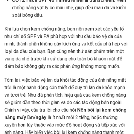
COTZ Face SPF 40 Tinted Mineral Sunscreen:
Kem
chống nắng vật lý có màu nhẹ, giúp đều màu da và kiểm
soát bóng dầu.
Khi lựa chọn kem chống nắng, bạn nên xem xét các yếu tố
như chỉ số SPF và PA phù hợp với nhu cầu bảo vệ da của
mình, thành phần không gây kích ứng và kết cấu phù hợp với
loại da dầu của bạn. Bạn cũng nên thử sản phẩm trên một
vùng da nhỏ trước khi sử dụng cho toàn bộ khuôn mặt để
đảm bảo không gây ra các phản ứng không mong muốn.
Tóm lại, việc bảo vệ làn da khỏi tác động của ánh nắng mặt
trời là một hành động cần thiết để duy trì làn da khỏe mạnh
và tươi trẻ. Như đã phân tích, hiệu quả của kem chống nắng
sẽ giảm dần theo thời gian và do các tác động bên ngoài.
Chính vì vậy, câu trả lời cho câu hỏi
Nên bôi lại kem chống
nắng mấy lần/ngày
là ít nhất mỗi 2 tiếng, hoặc thường
xuyên hơn tùy thuộc vào mức độ hoạt động và tiếp xúc với
ánh nắng. Hãy biến việc bôi lại kem chống nắng thành một