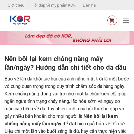
Skip
Giới thiệu
Hỏi đáp về mỹ phẩm KOR
Liên hệ
to
content
Nên bôi lại kem chống nắng mấy
lần/ngày? Hướng dẫn chi tiết cho da dầu
Bảo vệ làn da khỏi tác hại của ánh nắng mặt trời là một bước
vô cùng quan trọng trong quy trình chăm sóc da hàng ngày.
Kem chống nắng đóng vai trò như một lá chắn kiên cố, giúp
ngăn ngừa tình trạng cháy nắng, lão hóa sớm và nguy cơ
mắc các bệnh về da. Tuy nhiên, một câu hỏi thường gặp và
gây nhiều băn khoăn cho mọi người là
Nên bôi lại kem
chống nắng mấy lần/ngày
để đạt hiệu quả bảo vệ tối ưu?
Liệu chỉ một lần vào buổi sáng là đủ, hay cần thực hiện việc