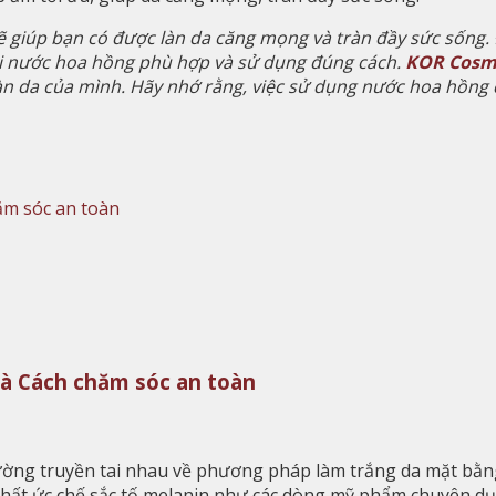
 giúp bạn có được làn da căng mọng và tràn đầy sức sống. 
ại nước hoa hồng phù hợp và sử dụng đúng cách.
KOR Cosm
n da của mình. Hãy nhớ rằng, việc sử dụng nước hoa hồng 
và Cách chăm sóc an toàn
thường truyền tai nhau về phương pháp làm trắng da mặt bằ
 chất ức chế sắc tố melanin như các dòng mỹ phẩm chuyên d