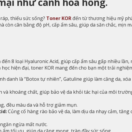
mại như cánh hoa hồng.
 ráp, thiếu sức sống?
Toner KOR
đến từ thương hiệu mỹ phẩ
mà còn cân bằng độ pH, cấp ẩm sâu, giúp da săn chắc, mịn 
 đến 8 loại Hyaluronic Acid, giúp cấp ẩm sâu gấp nhiều lần, 
a học hiện đại, toner KOR mang đến cho bạn một trải nghiệ
 danh là “Botox tự nhiên”, Gatuline giúp làm căng da, xóa 
 và khoáng chất, giúp bảo vệ da khỏi tác hại của môi trườ
ông, đều màu da và hỗ trợ giảm mụn.
id:
Củng cố hàng rào bảo vệ da, làm dịu da nhạy cảm, tăng c
, ngăn ngừa mất nước.
 ẩm tối ưu, giúp da căng mọng, tràn đầy sức sống.