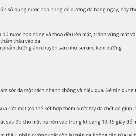
uốn sử dụng nước hoa hồng để dưỡng da hàng ngày, hãy thự
đủ nước hoa hồng và thoa đều lên mặt, tránh vùng mắt và
 thẩm thấu vào da
sản phẩm dưỡng ẩm chuyên sâu như serum, kem dưỡng
ăm sóc da một cách nhanh chóng và hiệu quả. Để tận dụng 
ữa rửa mặt (có thể kết hợp thêm bước tẩy da chết để giúp 
t sau đó cho mặt nạ nén vào trong khoảng 10-15 giây để m
 thấu, phần dưỡng chất còn lại trên da không cần rửa lại 