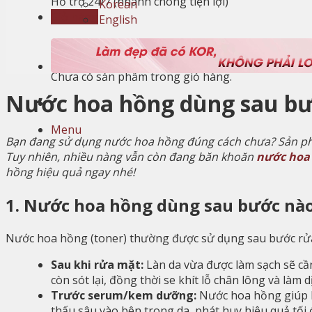
Hỗ trợ 24/7 (nhanh chóng tiện lợi)
Korean
Giỏ hàng
English
Giỏ hàng
Chưa có sản phẩm trong giỏ hàng.
Nước hoa hồng dùng sau bư
Menu
Bạn đang sử dụng nước hoa hồng đúng cách chưa? Sản phẩm
Tuy nhiên, nhiều nàng vẫn còn đang băn khoăn
nước hoa
hồng hiệu quả ngay nhé!
1. Nước hoa hồng dùng sau bước nào
Nước hoa hồng (toner) thường được sử dụng sau bước rử
Sau khi rửa mặt:
Làn da vừa được làm sạch sẽ cầ
còn sót lại, đồng thời se khít lỗ chân lông và làm d
Trước serum/kem dưỡng:
Nước hoa hồng giúp l
thấu sâu vào bên trong da, phát huy hiệu quả tối 