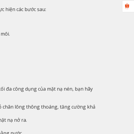
c hiện các bước sau:
 môi.
tối đa công dụng của mặt nạ nén, bạn hãy
lỗ chân lông thông thoáng, tăng cường khả
ặt nạ nở ra.
bằng nước.