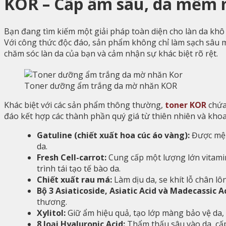
KOR – Cấp ẩm sâu, da mềm 
Bạn đang tìm kiếm một giải pháp toàn diện cho làn da khô
Với công thức độc đáo, sản phẩm không chỉ làm sạch sâu 
chăm sóc làn da của bạn và cảm nhận sự khác biệt rõ rệt.
Toner dưỡng ẩm trắng da mờ nhăn KOR
Khác biệt với các sản phẩm thông thường,
toner KOR
chứa
đáo kết hợp các thành phần quý giá từ thiên nhiên và kho
Gatuline (chiết xuất hoa cúc áo vàng):
Được mệnh
da.
Fresh Cell-carrot:
Cung cấp một lượng lớn vitamin
trình tái tạo tế bào da.
Chiết xuất rau má:
Làm dịu da, se khít lỗ chân l
Bộ 3 Asiaticoside, Asiatic Acid và Madecassic Ac
thương.
Xylitol:
Giữ ẩm hiệu quả, tạo lớp màng bảo vệ da
8 loại Hyaluronic Acid:
Thẩm thấu sâu vào da, cấp