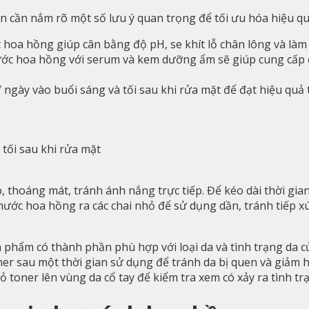
n cần nắm rõ một số lưu ý quan trọng để tối ưu hóa hiệu q
hoa hồng giúp cân bằng độ pH, se khít lỗ chân lông và làm 
ước hoa hồng với serum và kem dưỡng ẩm sẽ giúp cung cấp đ
ngày vào buổi sáng và tối sau khi rửa mặt để đạt hiệu quả 
tối sau khi rửa mặt
 thoáng mát, tránh ánh nắng trực tiếp. Để kéo dài thời gia
nước hoa hồng ra các chai nhỏ để sử dụng dần, tránh tiếp x
phẩm có thành phần phù hợp với loại da và tình trạng da c
ner sau một thời gian sử dụng để tránh da bị quen và giảm h
toner lên vùng da cổ tay để kiểm tra xem có xảy ra tình tr