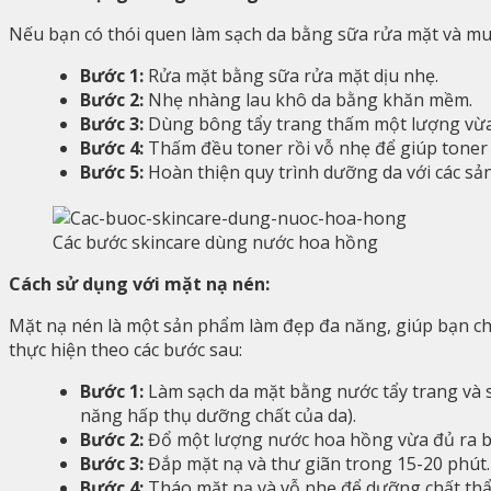
Nếu bạn có thói quen làm sạch da bằng sữa rửa mặt và m
Bước 1:
Rửa mặt bằng sữa rửa mặt dịu nhẹ.
Bước 2:
Nhẹ nhàng lau khô da bằng khăn mềm.
Bước 3:
Dùng bông tẩy trang thấm một lượng vừa 
Bước 4:
Thấm đều toner rồi vỗ nhẹ để giúp toner
Bước 5:
Hoàn thiện quy trình dưỡng da với các 
Các bước skincare dùng nước hoa hồng
Cách sử dụng với mặt nạ nén:
Mặt nạ nén là một sản phẩm làm đẹp đa năng, giúp bạn ch
thực hiện theo các bước sau:
Bước 1:
Làm sạch da mặt bằng nước tẩy trang và s
năng hấp thụ dưỡng chất của da).
Bước 2:
Đổ một lượng nước hoa hồng vừa đủ ra bá
Bước 3:
Đắp mặt nạ và thư giãn trong 15-20 phút.
Bước 4:
Tháo mặt nạ và vỗ nhẹ để dưỡng chất thẩm