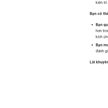
kiên trì.
Bạn có th
Bạn qu
hơn tro
kích ứn
Bạn mu
đánh gi
Lời khuyê