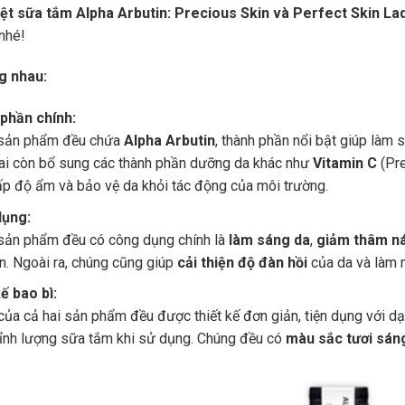
iệt sữa tắm Alpha Arbutin: Precious Skin và Perfect Skin La
nhé!
g nhau:
phần chính:
 sản phẩm đều chứa
Alpha Arbutin
, thành phần nổi bật giúp làm 
hai còn bổ sung các thành phần dưỡng da khác như
Vitamin C
(Pre
p độ ẩm và bảo vệ da khỏi tác động của môi trường.
ụng:
 sản phẩm đều có công dụng chính là
làm sáng da
,
giảm thâm n
. Ngoài ra, chúng cũng giúp
cải thiện độ đàn hồi
của da và làm 
ế bao bì:
của cả hai sản phẩm đều được thiết kế đơn giản, tiện dụng với d
hỉnh lượng sữa tắm khi sử dụng. Chúng đều có
màu sắc tươi sán