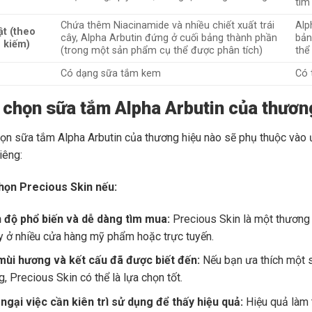
tìm
Chứa thêm Niacinamide và nhiều chiết xuất trái
Alp
ật (theo
cây, Alpha Arbutin đứng ở cuối bảng thành phần
bản
m kiếm)
(trong một sản phẩm cụ thể được phân tích)
thể
Có dạng sữa tắm kem
Có 
 chọn sữa tắm Alpha Arbutin của thươn
họn sữa tắm Alpha Arbutin của thương hiệu nào sẽ phụ thuộc vào ư
iêng:
họn Precious Skin nếu:
n độ phổ biến và dễ dàng tìm mua:
Precious Skin là một thương 
y ở nhiều cửa hàng mỹ phẩm hoặc trực tuyến.
mùi hương và kết cấu đã được biết đến:
Nếu bạn ưa thích một s
, Precious Skin có thể là lựa chọn tốt.
ngại việc cần kiên trì sử dụng để thấy hiệu quả:
Hiệu quả làm t