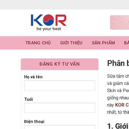
Skip
to
content
TRANG CHỦ
GIỚI THIỆU
SẢN PHẨM
BÁ
Phân b
ĐĂNG KÝ TƯ VẤN
Sữa tắm ch
Họ và tên
và giảm cá
Skin và Pe
giống nhau
Tuổi
này
KOR C
nhất, từ t
Điện thoại
1. Giớ