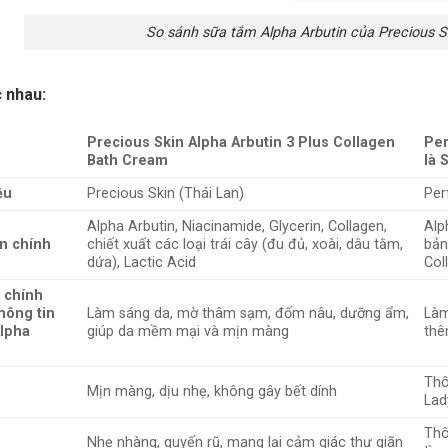
So sánh sữa tắm Alpha Arbutin của Precious Sk
 nhau:
Precious Skin Alpha Arbutin 3 Plus Collagen
Per
Bath Cream
là 
ệu
Precious Skin (Thái Lan)
Per
Alpha Arbutin, Niacinamide, Glycerin, Collagen,
Alp
n chính
chiết xuất các loại trái cây (đu đủ, xoài, dâu tằm,
bản
dứa), Lactic Acid
Col
 chính
hông tin
Làm sáng da, mờ thâm sạm, đốm nâu, dưỡng ẩm,
Làm
lpha
giúp da mềm mại và mịn màng
thê
Thô
Mịn màng, dịu nhẹ, không gây bết dính
Lad
Thô
Nhẹ nhàng, quyến rũ, mang lại cảm giác thư giãn