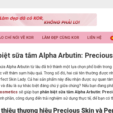
O CHÍ NÓI VỀ KOR
LÀM ĐẸP CÙNG KOR
LIÊN HỆ
iệt sữa tắm Alpha Arbutin: Precious
ứa Alpha Arbutin từ lâu đã trở thành một lựa chọn phổ biến tron
c vết thâm sạm hiệu quả. Trong số đó, hai cái tên thường được n
rfect Skin Lady. Cả hai sản phẩm này đều nhận được sự quan tâm 
 và đâu là sự khác biệt đáng chú ý giữa chúng? Nếu bạn đang phâ
osmetics
sẽ giúp bạn
phân biệt sữa tắm Alpha Arbutin: Prec
hành phần, công dụng đến trải nghiệm sử dụng thực tế, để bạn có t
i thiệu thương hiệu Precious Skin và Pe