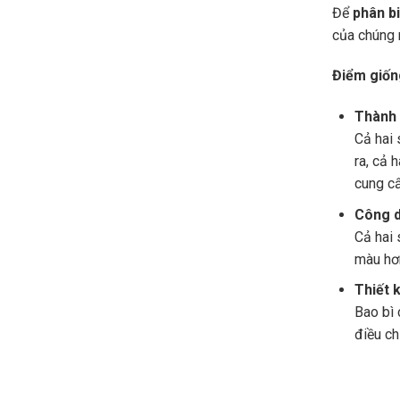
Để
phân b
của chúng 
Điểm giốn
Thành 
Cả hai
ra, cả 
cung cấ
Công d
Cả hai
màu hơn
Thiết k
Bao bì 
điều c