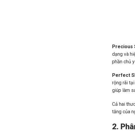
Precious 
dạng và hi
phần chủ y
Perfect S
rộng rãi t
giúp làm s
Cả hai thư
tăng của n
2. Phâ