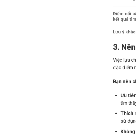
Điểm nổi b
kết quả tì
Lưu ý khác
3. Nên
Việc lựa c
đặc điểm r
Bạn nên c
Ưu tiê
tìm thấ
Thích 
sử dụng
Không 