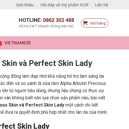
Giới thiệu
Hỏi đáp về mỹ phẩm KOR
Liên hệ
HOTLINE:
0862 302 488
Giỏ hàng
Hỗ trợ 24/7 (nhanh chóng tiện lợi)
VIETNAMESE
 Skin và Perfect Skin Lady
g cộng đồng làm đẹp nhờ khả năng hỗ trợ làm sáng da
hắc đến và so sánh là sữa tắm Alpha Arbutin Precious
lớn từ người tiêu dùng, nhưng liệu chúng có thực sự
n vân không biết nên lựa chọn sản phẩm nào, bài viết
ious Skin và Perfect Skin Lady
một cách chi tiết
hể đưa ra quyết định phù hợp nhất cho làn da của mình.
rfect Skin Lady