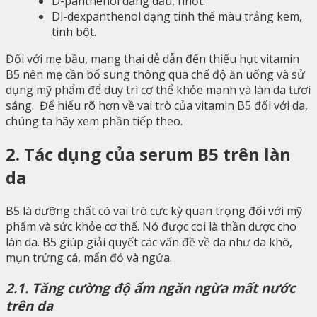
D-panthenol dạng dầu, nhớt.
Dl-dexpanthenol dạng tinh thể màu trắng kem,
tinh bột.
Đối với mẹ bầu, mang thai dễ dẫn đến thiếu hụt vitamin
B5 nên mẹ cần bổ sung thông qua chế độ ăn uống và sử
dụng mỹ phẩm để duy trì cơ thể khỏe mạnh và làn da tươi
sáng. Để hiểu rõ hơn về vai trò của vitamin B5 đối với da,
chúng ta hãy xem phần tiếp theo.
2. Tác dụng của serum B5 trên làn
da
B5 là dưỡng chất có vai trò cực kỳ quan trọng đối với mỹ
phẩm và sức khỏe cơ thể. Nó được coi là thần dược cho
làn da. B5 giúp giải quyết các vấn đề về da như da khô,
mụn trứng cá, mẩn đỏ và ngứa.
2.1. Tăng cường độ ẩm ngăn ngừa mất nước
trên da