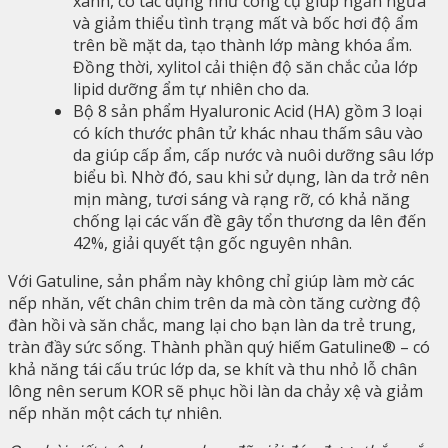
xanh, có tác dụng như công cụ giúp ngăn ngừa
và giảm thiểu tình trạng mất và bốc hơi độ ẩm
trên bề mặt da, tạo thành lớp màng khóa ẩm.
Đồng thời, xylitol cải thiện độ săn chắc của lớp
lipid dưỡng ẩm tự nhiên cho da.
Bộ 8 sản phẩm Hyaluronic Acid (HA) gồm 3 loại
có kích thước phân tử khác nhau thấm sâu vào
da giúp cấp ẩm, cấp nước và nuôi dưỡng sâu lớp
biểu bì. Nhờ đó, sau khi sử dụng, làn da trở nên
mịn màng, tươi sáng và rạng rỡ, có khả năng
chống lại các vấn đề gây tổn thương da lên đến
42%, giải quyết tận gốc nguyên nhân.
Với Gatuline, sản phẩm này không chỉ giúp làm mờ các
nếp nhăn, vết chân chim trên da mà còn tăng cường độ
đàn hồi và săn chắc, mang lại cho bạn làn da trẻ trung,
tràn đầy sức sống. Thành phần quý hiếm Gatuline® – có
khả năng tái cấu trúc lớp da, se khít và thu nhỏ lỗ chân
lông nên serum KOR sẽ phục hồi làn da chảy xệ và giảm
nếp nhăn một cách tự nhiên.