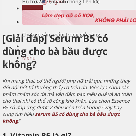
English
Hỗ trợ 24/7 (nhanh chóng tiện lợi)
Giỏ hàng
Giỏ hàng
Chưa có sản phẩm trong giỏ hàng.
[Giải đáp] Serum B5 có
dùng cho bà bầu được
Menu
không?
Khi mang thai, cơ thể người phụ nữ trải qua những thay
đổi nội tiết tố thường thấy rõ trên da. Việc lựa chọn sản
phẩm chăm sóc da mà vẫn đảm bảo hiệu quả và an toàn
cho thai nhi có thể vô cùng khó khăn. Lựa chọn Essence
B5 có đáp ứng được 2 điều kiện trên không? Vậy hãy
cùng tìm hiểu
serum B5 có dùng cho bà bầu được
không
?
1. Vitamin B5 là gì?