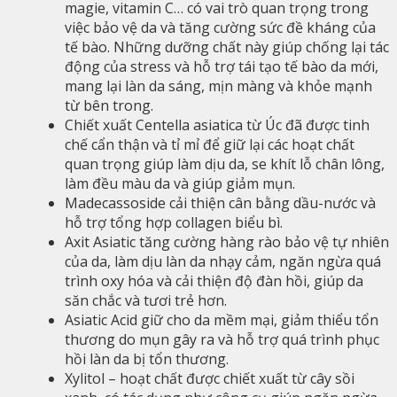
magie, vitamin C… có vai trò quan trọng trong
việc bảo vệ da và tăng cường sức đề kháng của
tế bào. Những dưỡng chất này giúp chống lại tác
động của stress và hỗ trợ tái tạo tế bào da mới,
mang lại làn da sáng, mịn màng và khỏe mạnh
từ bên trong.
Chiết xuất Centella asiatica từ Úc đã được tinh
chế cẩn thận và tỉ mỉ để giữ lại các hoạt chất
quan trọng giúp làm dịu da, se khít lỗ chân lông,
làm đều màu da và giúp giảm mụn.
Madecassoside cải thiện cân bằng dầu-nước và
hỗ trợ tổng hợp collagen biểu bì.
Axit Asiatic tăng cường hàng rào bảo vệ tự nhiên
của da, làm dịu làn da nhạy cảm, ngăn ngừa quá
trình oxy hóa và cải thiện độ đàn hồi, giúp da
săn chắc và tươi trẻ hơn.
Asiatic Acid giữ cho da mềm mại, giảm thiểu tổn
thương do mụn gây ra và hỗ trợ quá trình phục
hồi làn da bị tổn thương.
Xylitol – hoạt chất được chiết xuất từ ​​cây sồi