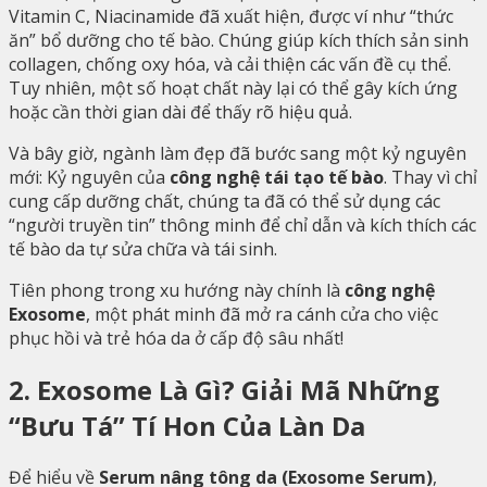
Vitamin C, Niacinamide đã xuất hiện, được ví như “thức
ăn” bổ dưỡng cho tế bào. Chúng giúp kích thích sản sinh
collagen, chống oxy hóa, và cải thiện các vấn đề cụ thể.
Tuy nhiên, một số hoạt chất này lại có thể gây kích ứng
hoặc cần thời gian dài để thấy rõ hiệu quả.
Và bây giờ, ngành làm đẹp đã bước sang một kỷ nguyên
mới: Kỷ nguyên của
công nghệ tái tạo tế bào
. Thay vì chỉ
cung cấp dưỡng chất, chúng ta đã có thể sử dụng các
“người truyền tin” thông minh để chỉ dẫn và kích thích các
tế bào da tự sửa chữa và tái sinh.
Tiên phong trong xu hướng này chính là
công nghệ
Exosome
, một phát minh đã mở ra cánh cửa cho việc
phục hồi và trẻ hóa da ở cấp độ sâu nhất!
2. Exosome Là Gì? Giải Mã Những
“Bưu Tá” Tí Hon Của Làn Da
Để hiểu về
Serum nâng tông da (Exosome Serum)
,