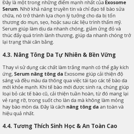
Đây là một trong những điểm mạnh nhất của
Exosome
Serum
. Nhờ khả năng truyền tin và chỉ đạo tế bào sửa
chữa, nó trở thành lựa chọn lý tưởng cho da bị tổn
thương do mụn, sẹo, hoặc sau các liệu trình thẩm mỹ.
Serum giúp làm dịu da nhanh chóng, giảm ửng đỏ và
thúc đẩy quá trình lành thương, giúp da nhanh chóng trở
lại trạng thái cân bằng.
4.3. Nâng Tông Da Tự Nhiên & Bền Vững
Thay vì sử dụng các chất làm trắng mạnh có thể gây kích
ứng,
Serum nâng tông da
Exosome giúp cải thiện độ
sáng và đều màu da thông qua việc tái tạo các tế bào da
mới khỏe mạnh. Khi tế bào mới được sinh ra, chúng giúp
loại bỏ các tế bào cũ, cải thiện tuần hoàn, từ đó mang lại
vẻ rạng rỡ, trong suốt cho làn da mà không làm mỏng
hay bào mòn da. Đây là cách
nâng tông da
an toàn và
hiệu quả nhất.
4.4. Tương Thích Sinh Học & An Toàn Cao