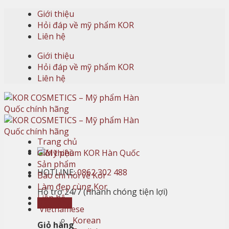
Skip
Giới thiệu
to
Hỏi đáp về mỹ phẩm KOR
content
Liên hệ
Giới thiệu
Hỏi đáp về mỹ phẩm KOR
Liên hệ
Trang chủ
Giới thiệu
Sản phẩm
HOTLINE:
0862 302 488
Báo chí nói về Kor
Làm đẹp cùng Kor
Hỗ trợ 24/7 (nhanh chóng tiện lợi)
Liên hệ
Giỏ hàng
Vietnamese
Korean
Giỏ hàng