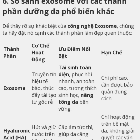
6. So sánh exosome với các thành
phần dưỡng da phổ biến khác
Để thấy rõ sự khác biệt của
công nghệ Exosome
, chúng
ta hãy đặt nó cạnh các thành phần làm đẹp quen thuộc:
Cơ Chế
Thành
Ưu Điểm Nổi
Hoạt
Hạn Chế
Phần
Bật
Động
Tái sinh toàn
Truyền tín
diện
, phục hồi
Chi phí cao,
hiệu tế
nhanh, an toàn
cần được bảo
Exosome
bào, thúc
cao, tương thích
quản đúng
đẩy tái tạo
sinh học,
nâng
cách.
từ gốc rễ
tông da
bền
vững.
Chỉ hoạt động
trên bề mặt
Hút và giữ
Cấp ẩm tức thì,
Hyaluronic
da, không giải
nước trên
giúp da căng
Acid (HA)
quyết các vấn