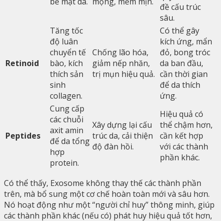
bề mặt da.
mọng, mềm mịn.
đề cấu trúc
sâu.
Tăng tốc
Có thể gây
độ luân
kích ứng, mẩn
chuyển tế
Chống lão hóa,
đỏ, bong tróc
Retinoid
bào, kích
giảm nếp nhăn,
da ban đầu,
thích sản
trị mụn hiệu quả.
cần thời gian
sinh
để da thích
collagen.
ứng.
Cung cấp
Hiệu quả có
các chuỗi
Xây dựng lại cấu
thể chậm hơn,
axit amin
Peptides
trúc da, cải thiện
cần kết hợp
để da tổng
độ đàn hồi.
với các thành
hợp
phần khác.
protein.
Có thể thấy, Exosome không thay thế các thành phần
trên, mà bổ sung một cơ chế hoàn toàn mới và sâu hơn.
Nó hoạt động như một “người chỉ huy” thông minh, giúp
các thành phần khác (nếu có) phát huy hiệu quả tốt hơn,