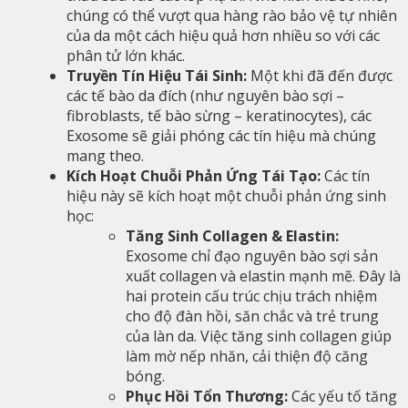
chúng có thể vượt qua hàng rào bảo vệ tự nhiên
của da một cách hiệu quả hơn nhiều so với các
phân tử lớn khác.
Truyền Tín Hiệu Tái Sinh:
Một khi đã đến được
các tế bào da đích (như nguyên bào sợi –
fibroblasts, tế bào sừng – keratinocytes), các
Exosome sẽ giải phóng các tín hiệu mà chúng
mang theo.
Kích Hoạt Chuỗi Phản Ứng Tái Tạo:
Các tín
hiệu này sẽ kích hoạt một chuỗi phản ứng sinh
học:
Tăng Sinh Collagen & Elastin:
Exosome chỉ đạo nguyên bào sợi sản
xuất collagen và elastin mạnh mẽ. Đây là
hai protein cấu trúc chịu trách nhiệm
cho độ đàn hồi, săn chắc và trẻ trung
của làn da. Việc tăng sinh collagen giúp
làm mờ nếp nhăn, cải thiện độ căng
bóng.
Phục Hồi Tổn Thương:
Các yếu tố tăng