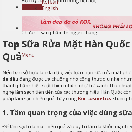
Hỗ trợ 24/7 (nhanh chóng tiện lợi)
Korean
Giỏ hàng
English
Giỏ hàng
Chưa có sản phẩm trong giỏ hàng.
Top Sữa Rửa Mặt Hàn Quốc 
Quả
Menu
Nếu bạn sở hữu làn da dầu, việc lựa chọn sữa rửa mặt ph
da dầu
đang được ưa chuộng nhờ công thức dịu nhẹ nhưng
thành phần chiết xuất thiên nhiên như trà xanh, than hoạt t
nghệ làm sạch tiên tiến của các thương hiệu Hàn Quốc còn 
pháp làm sạch hiệu quả, hãy cùng
Kor cosmetics
khám ph
1. Tầm quan trọng của việc dùng sữa
Để làm sạch da mặt hiệu quả và duy trì làn da khỏe mạnh, 