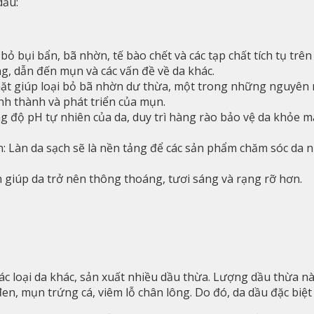
dầu:
 bỏ bụi bẩn, bã nhờn, tế bào chết và các tạp chất tích tụ tr
ng, dẫn đến mụn và các vấn đề về da khác.
ặt giúp loại bỏ bã nhờn dư thừa, một trong những nguyên 
nh thành và phát triển của mụn.
 độ pH tự nhiên của da, duy trì hàng rào bảo vệ da khỏe mạ
ơn: Làn da sạch sẽ là nền tảng để các sản phẩm chăm sóc d
 giúp da trở nên thông thoáng, tươi sáng và rạng rỡ hơn.
loại da khác, sản xuất nhiều dầu thừa. Lượng dầu thừa này,
đen, mụn trứng cá, viêm lỗ chân lông. Do đó, da dầu đặc biệ