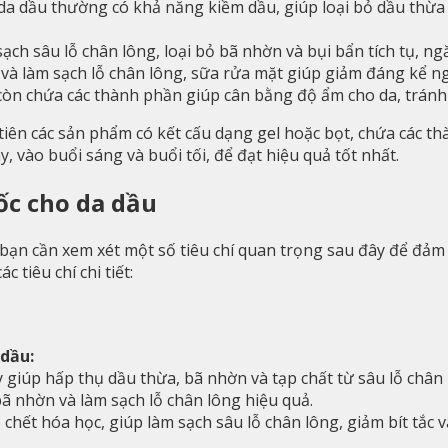
da dầu thường có khả năng kiềm dầu, giúp loại bỏ dầu thừa 
ạch sâu lỗ chân lông, loại bỏ bã nhờn và bụi bẩn tích tụ, 
và làm sạch lỗ chân lông, sữa rửa mặt giúp giảm đáng kể n
còn chứa các thành phần giúp cân bằng độ ẩm cho da, tránh 
iên các sản phẩm có kết cấu dạng gel hoặc bọt, chứa các t
 vào buổi sáng và buổi tối, để đạt hiệu quả tốt nhất.
ốc cho da dầu
ạn cần xem xét một số tiêu chí quan trọng sau đây để đảm
 tiêu chí chi tiết:
 dầu:
y giúp hấp thụ dầu thừa, bã nhờn và tạp chất từ sâu lỗ chân 
bã nhờn và làm sạch lỗ chân lông hiệu quả.
o chết hóa học, giúp làm sạch sâu lỗ chân lông, giảm bít t