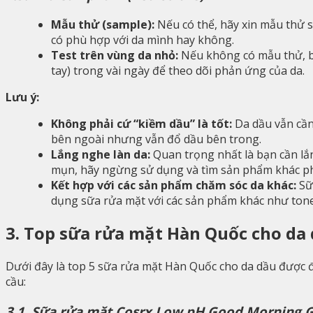
Mẫu thử (sample):
Nếu có thể, hãy xin mẫu thử 
có phù hợp với da mình hay không.
Test trên vùng da nhỏ:
Nếu không có mẫu thử, bạ
tay) trong vài ngày để theo dõi phản ứng của da.
Lưu ý:
Không phải cứ “kiềm dầu” là tốt:
Da dầu vẫn cần
bên ngoài nhưng vẫn đổ dầu bên trong.
Lắng nghe làn da:
Quan trọng nhất là bạn cần lắ
mụn, hãy ngừng sử dụng và tìm sản phẩm khác p
Kết hợp với các sản phẩm chăm sóc da khác:
Sữa
dụng sữa rửa mặt với các sản phẩm khác như ton
3. Top sữa rửa mặt Hàn Quốc cho da
Dưới đây là top 5 sữa rửa mặt Hàn Quốc cho da dầu được đ
cầu:
3.1. Sữa rửa mặt Cosrx Low pH Good Morning G