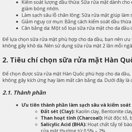
Kiểm soát lượng dầu thừa: Sữa rửa mặt dành cho 
giảm bóng nhờn.
Làm sạch sâu lỗ chân lông: Sữa rửa mặt giúp làm s
Giảm nguy cơ mụn: Bằng cách kiểm soát dầu thừa 
Cân bằng da: Một số loại sữa rửa mặt cho da dầu 
Để lựa chọn sữa rửa mặt phù hợp cho da dầu, bạn nên ưu t
không gây khô da. Nên sử dụng sữa rửa mặt 2 lần mỗi ngày,
2. Tiêu chí chọn sữa rửa mặt Hàn Qu
Để chọn được sữa rửa mặt Hàn Quốc phù hợp cho da dầu, b
không gây kích ứng hay làm mất cân bằng da. Dưới đây là các
2.1. Thành phần
Ưu tiên thành phần làm sạch sâu và kiểm soát
Đất sét (Clay):
Kaolin clay, Bentonite cla
Than hoạt tính (Charcoal):
Hút độc tố, 
Salicylic Acid (BHA):
Hoạt chất tẩy tế bà
rửa mặt thường từ 0.5% – 2%.