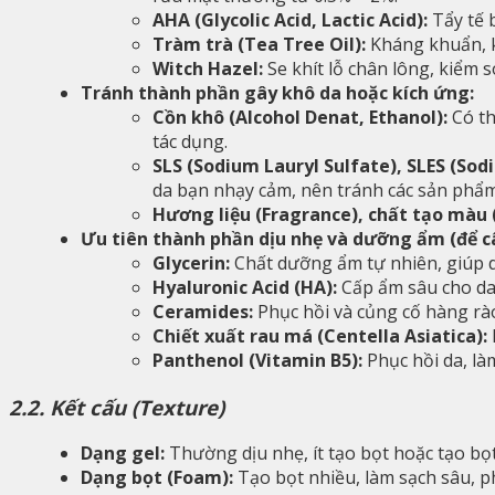
AHA (Glycolic Acid, Lactic Acid):
Tẩy tế 
Tràm trà (Tea Tree Oil):
Kháng khuẩn, k
Witch Hazel:
Se khít lỗ chân lông, kiểm s
Tránh thành phần gây khô da hoặc kích ứng:
Cồn khô (Alcohol Denat, Ethanol):
Có th
tác dụng.
SLS (Sodium Lauryl Sulfate), SLES (Sod
da bạn nhạy cảm, nên tránh các sản phẩ
Hương liệu (Fragrance), chất tạo màu 
Ưu tiên thành phần dịu nhẹ và dưỡng ẩm (để c
Glycerin:
Chất dưỡng ẩm tự nhiên, giúp d
Hyaluronic Acid (HA):
Cấp ẩm sâu cho da,
Ceramides:
Phục hồi và củng cố hàng rà
Chiết xuất rau má (Centella Asiatica):
Panthenol (Vitamin B5):
Phục hồi da, là
2.2. Kết cấu (Texture)
Dạng gel:
Thường dịu nhẹ, ít tạo bọt hoặc tạo bọ
Dạng bọt (Foam):
Tạo bọt nhiều, làm sạch sâu, p