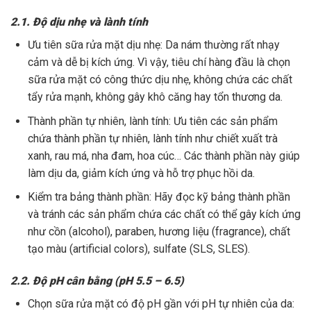
2.1. Độ dịu nhẹ và lành tính
Ưu tiên sữa rửa mặt dịu nhẹ: Da nám thường rất nhạy
cảm và dễ bị kích ứng. Vì vậy, tiêu chí hàng đầu là chọn
sữa rửa mặt có công thức dịu nhẹ, không chứa các chất
tẩy rửa mạnh, không gây khô căng hay tổn thương da.
Thành phần tự nhiên, lành tính: Ưu tiên các sản phẩm
chứa thành phần tự nhiên, lành tính như chiết xuất trà
xanh, rau má, nha đam, hoa cúc… Các thành phần này giúp
làm dịu da, giảm kích ứng và hỗ trợ phục hồi da.
Kiểm tra bảng thành phần: Hãy đọc kỹ bảng thành phần
và tránh các sản phẩm chứa các chất có thể gây kích ứng
như cồn (alcohol), paraben, hương liệu (fragrance), chất
tạo màu (artificial colors), sulfate (SLS, SLES).
2.2. Độ pH cân bằng (pH 5.5 – 6.5)
Chọn sữa rửa mặt có độ pH gần với pH tự nhiên của da: