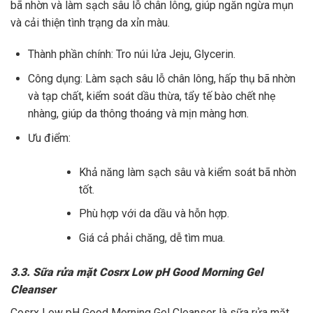
bã nhờn và làm sạch sâu lỗ chân lông, giúp ngăn ngừa mụn
và cải thiện tình trạng da xỉn màu.
Thành phần chính: Tro núi lửa Jeju, Glycerin.
Công dụng: Làm sạch sâu lỗ chân lông, hấp thụ bã nhờn
và tạp chất, kiểm soát dầu thừa, tẩy tế bào chết nhẹ
nhàng, giúp da thông thoáng và mịn màng hơn.
Ưu điểm:
Khả năng làm sạch sâu và kiểm soát bã nhờn
tốt.
Phù hợp với da dầu và hỗn hợp.
Giá cả phải chăng, dễ tìm mua.
3.3. Sữa rửa mặt Cosrx Low pH Good Morning Gel
Cleanser
Cosrx Low pH Good Morning Gel Cleanser là sữa rửa mặt