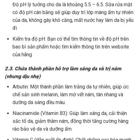
Độ pH lý tưởng cho da là khoảng 5.5 – 6.5. Sữa rửa mặt
có độ pH cân bằng sẽ giúp duy trì lớp màng ẩm tự nhiên
của da, không gây khô căng, mất nước hay làm da bị yếu
đi.
Kiểm tra độ pH: Bạn có thể tìm thông tin về độ pH trên
bao bì sản phẩm hoặc tìm kiếm thông tin trên website
của hãng.
2.3. Chứa thành phần hỗ trợ làm sáng da và trị nám
(nhưng dịu nhẹ)
Arbutin: Một thành phần làm trắng da tự nhiên, giúp ức
chế sản sinh melanin, làm mờ vết nám, tàn nhang và
dưỡng da sáng đều màu.
Niacinamide (Vitamin B3): Giúp làm sáng da, cải thiện
sắc tố da, giảm thâm nám, đồng thời tăng cường hàng
rào bảo vệ da và dưỡng ẩm.
Vitamin C (dẫn xuất ổn định): Chất chống oxy hóa mạnh