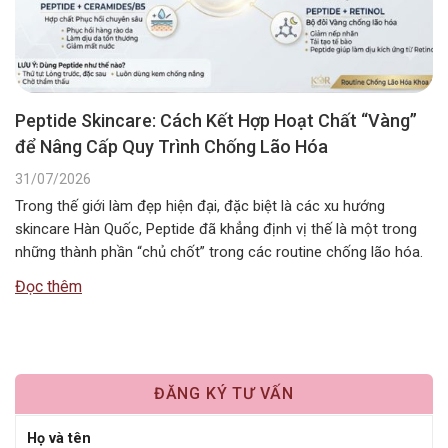
Peptide Skincare: Cách Kết Hợp Hoạt Chất “Vàng”
để Nâng Cấp Quy Trình Chống Lão Hóa
31/07/2026
Trong thế giới làm đẹp hiện đại, đặc biệt là các xu hướng
skincare Hàn Quốc, Peptide đã khẳng định vị thế là một trong
những thành phần “chủ chốt” trong các routine chống lão hóa.
Tuy nhiên, câu hỏi Peptide kết hợp với gì để đạt hiệu quả tối ưu
Đọc thêm
nhất vẫn là băn…
ĐĂNG KÝ TƯ VẤN
Họ và tên