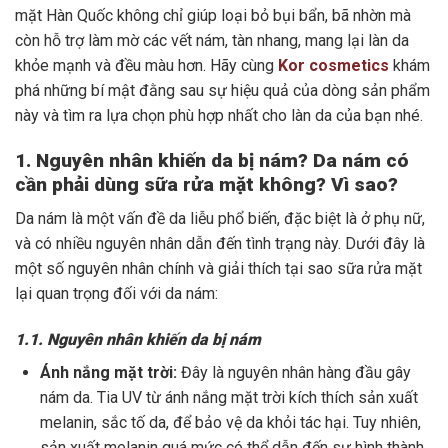
mặt Hàn Quốc không chỉ giúp loại bỏ bụi bẩn, bã nhờn mà
còn hỗ trợ làm mờ các vết nám, tàn nhang, mang lại làn da
khỏe mạnh và đều màu hơn. Hãy cùng
Kor cosmetics
khám
phá những bí mật đằng sau sự hiệu quả của dòng sản phẩm
này và tìm ra lựa chọn phù hợp nhất cho làn da của bạn nhé.
1. Nguyên nhân khiến da bị nám? Da nám có
cần phải dùng sữa rửa mặt không? Vì sao?
Da nám là một vấn đề da liễu phổ biến, đặc biệt là ở phụ nữ,
và có nhiều nguyên nhân dẫn đến tình trạng này. Dưới đây là
một số nguyên nhân chính và giải thích tại sao sữa rửa mặt
lại quan trọng đối với da nám:
1.1. Nguyên nhân khiến da bị nám
Ánh nắng mặt trời:
Đây là nguyên nhân hàng đầu gây
nám da. Tia UV từ ánh nắng mặt trời kích thích sản xuất
melanin, sắc tố da, để bảo vệ da khỏi tác hại. Tuy nhiên,
sản xuất melanin quá mức có thể dẫn đến sự hình thành