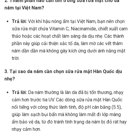
2. Thành phần nào cần tìm trong sữa rửa mặt cho da
nám tại Việt Nam?
Trả lời:
Với khí hậu nóng ẩm tại Việt Nam, bạn nên chọn
sữa rửa mặt chứa Vitamin C, Niacinamide, chiết xuất cam
thảo hoặc các hoạt chất làm sáng da dịu nhẹ. Các thành
phần này giúp cải thiện sắc tố da, làm mờ các vết thâm
nám dần dần mà không gây kích ứng dưới ánh nắng mặt
trời.
3. Tại sao da nám cần chọn sữa rửa mặt Hàn Quốc dịu
nhẹ?
Trả lời:
Da nám thường là làn da đã bị tổn thương, nhạy
cảm hơn trước tia UV. Các dòng sữa rửa mặt Hàn Quốc
nổi tiếng với công thức lành tính, độ pH cân bằng (5.5),
giúp làm sạch bụi bẩn mà không làm mất đi lớp màng
ẩm bảo vệ da, từ đó tránh tình trạng da nám bị đỏ rát hay
nhạy cảm hơn.