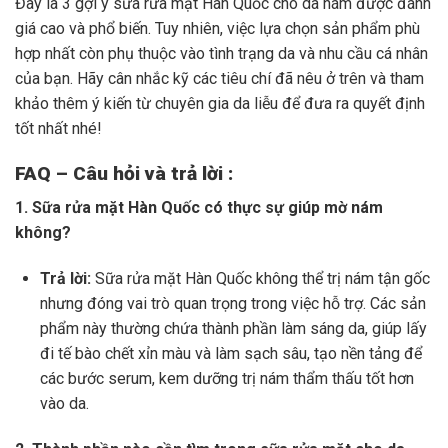
Đây là 3 gợi ý sữa rửa mặt Hàn Quốc cho da nám được đánh
giá cao và phổ biến. Tuy nhiên, việc lựa chọn sản phẩm phù
hợp nhất còn phụ thuộc vào tình trạng da và nhu cầu cá nhân
của bạn. Hãy cân nhắc kỹ các tiêu chí đã nêu ở trên và tham
khảo thêm ý kiến từ chuyên gia da liễu để đưa ra quyết định
tốt nhất nhé!
FAQ – Câu hỏi và trả lời :
1. Sữa rửa mặt Hàn Quốc có thực sự giúp mờ nám
không?
Trả lời:
Sữa rửa mặt Hàn Quốc không thể trị nám tận gốc
nhưng đóng vai trò quan trọng trong việc hỗ trợ. Các sản
phẩm này thường chứa thành phần làm sáng da, giúp lấy
đi tế bào chết xỉn màu và làm sạch sâu, tạo nền tảng để
các bước serum, kem dưỡng trị nám thẩm thấu tốt hơn
vào da.