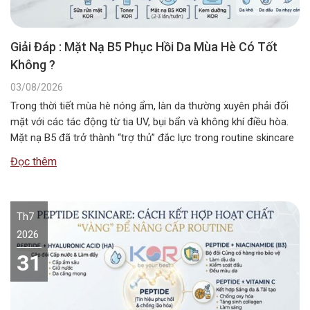
Giải Đáp : Mặt Nạ B5 Phục Hồi Da Mùa Hè Có Tốt
Không ?
03/08/2026
Trong thời tiết mùa hè nóng ẩm, làn da thường xuyên phải đối
mặt với các tác động từ tia UV, bụi bẩn và không khí điều hòa.
Mặt nạ B5 đã trở thành “trợ thủ” đắc lực trong routine skincare
mùa hè, giúp duy trì độ ẩm và bảo vệ hàng rào da. Vậy…
Đọc thêm
Th7
2026
31