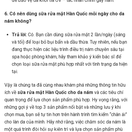
để bảo vệ da khỏi tia UV – tác nhân chính gây nám.
6. Có nên dùng sữa rửa mặt Hàn Quốc mỗi ngày cho da
nám không?
Trả lời:
Có. Bạn cần dùng sữa rửa mặt 2 lần/ngày (sáng
và tối) để loại bỏ bụi bẩn và dầu thừa. Tuy nhiên, nếu bạn
đang thực hiện các liệu trình điều trị nám chuyên sâu tại
spa hoặc phòng khám, hãy tham khảo ý kiến bác sĩ để
chọn loại sữa rửa mặt phù hợp nhất với tình trạng da hiện
tại.
Vậy là chúng ta đã cùng nhau khám phá những thông tin hữu
ích về
sữa rửa mặt Hàn Quốc cho da nám
và các tiêu chí
quan trọng để lựa chọn sản phẩm phù hợp. Hy vọng rằng, với
những gợi ý về top 3 sản phẩm nổi bật và những lưu ý khi
chọn mua, bạn sẽ tự tin hơn trên hành trình tìm kiếm “chân ái”
cho làn da của mình. Hãy nhớ rằng, việc chăm sóc da nám là
một quá trình đòi hỏi sự kiên trì và lựa chọn sản phẩm phù