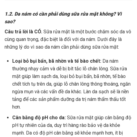
1.2. Da nám có cần phải dùng sữa rửa mặt không? Vì
sao?
Câu trả lời là CÓ.
Sữa rửa mặt là một bước chăm sóc da vô
cùng quan trọng, đặc biệt là đối với da nám. Dưới đây là
những lý do vì sao da nám cần phải dùng sữa rửa mặt:
Loại bỏ bụi bẩn, bã nhờn và tế bào chết:
Da nám
thường nhạy cảm và dễ bị bít tắc lỗ chân lông. Sữa rửa
mặt giúp làm sạch da, loại bỏ bụi bẩn, bã nhờn, tế bào
chết tích tụ trên da, giúp lỗ chân lông thông thoáng, ngăn
ngừa mụn và các vấn đề da khác. Làn da sạch sẽ là nền
tảng để các sản phẩm dưỡng da trị nám thẩm thấu tốt
hơn.
Cân bằng độ pH cho da:
Sữa rửa mặt giúp cân bằng độ
pH tự nhiên của da, duy trì hàng rào bảo vệ da khỏe
mạnh. Da có độ pH cân bằng sẽ khỏe mạnh hơn, ít bị