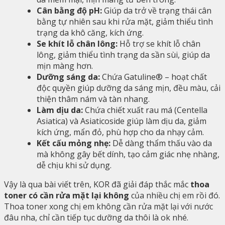
Cân bằng độ pH:
Giúp da trở về trạng thái cân
bằng tự nhiên sau khi rửa mặt, giảm thiểu tình
trạng da khô căng, kích ứng.
Se khít lỗ chân lông:
Hỗ trợ se khít lỗ chân
lông, giảm thiểu tình trạng da sần sùi, giúp da
mịn màng hơn.
Dưỡng sáng da:
Chứa Gatuline® – hoạt chất
độc quyền giúp dưỡng da sáng mịn, đều màu, cải
thiện thâm nám và tàn nhang.
Làm dịu da:
Chứa chiết xuất rau má (Centella
Asiatica) và Asiaticoside giúp làm dịu da, giảm
kích ứng, mẩn đỏ, phù hợp cho da nhạy cảm.
Kết cấu mỏng nhẹ:
Dễ dàng thẩm thấu vào da
mà không gây bết dính, tạo cảm giác nhẹ nhàng,
dễ chịu khi sử dụng.
Vậy là qua bài viết trên, KOR đã giải đáp thắc mắc
thoa
toner có cần rửa mặt lại không
của nhiều chị em rồi đó.
Thoa toner xong chị em không cần rửa mặt lại với nước
đâu nha, chỉ cần tiếp tục dưỡng da thôi là ok nhé.