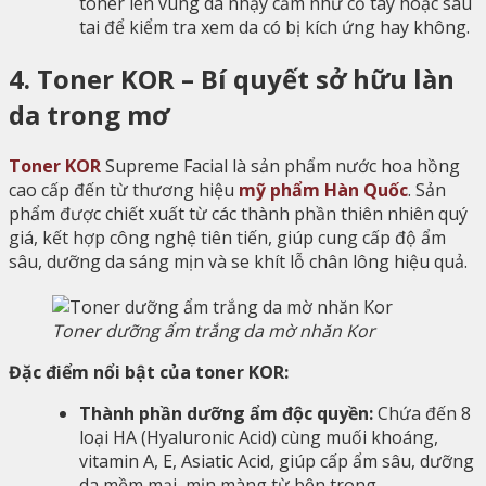
toner lên vùng da nhạy cảm như cổ tay hoặc sau
tai để kiểm tra xem da có bị kích ứng hay không.
4. Toner KOR – Bí quyết sở hữu làn
da trong mơ
Toner KOR
Supreme Facial
là sản phẩm nước hoa hồng
cao cấp đến từ thương hiệu
mỹ phẩm Hàn Quốc
. Sản
phẩm được chiết xuất từ các thành phần thiên nhiên quý
giá, kết hợp công nghệ tiên tiến, giúp cung cấp độ ẩm
sâu, dưỡng da sáng mịn và se khít lỗ chân lông hiệu quả.
Toner dưỡng ẩm trắng da mờ nhăn Kor
Đặc điểm nổi bật của toner KOR:
Thành phần dưỡng ẩm độc quyền:
Chứa đến 8
loại HA (Hyaluronic Acid) cùng muối khoáng,
vitamin A, E, Asiatic Acid, giúp cấp ẩm sâu, dưỡng
da mềm mại, mịn màng từ bên trong.