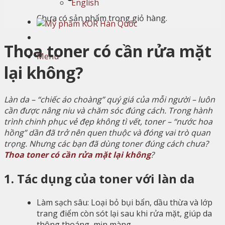
English
Chưa có sản phẩm trong giỏ hàng.
Thoa toner có cần rửa mặt
Menu
lại không?
Làn da – “chiếc áo choàng” quý giá của mỗi người – luôn
cần được nâng niu và chăm sóc đúng cách. Trong hành
trình chinh phục vẻ đẹp không tì vết, toner – “nước hoa
hồng” dần đã trở nên quen thuộc và đóng vai trò quan
trọng. Nhưng các bạn đã dùng toner đúng cách chưa?
Thoa toner có cần rửa mặt lại không
?
1. Tác dụng của toner với làn da
Làm sạch sâu: Loại bỏ bụi bẩn, dầu thừa và lớp
trang điểm còn sót lại sau khi rửa mặt, giúp da
thông thoáng, mịn màng.