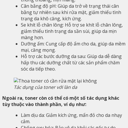
Cân bằng độ pH: Giúp da trở về trạng thái cân
bằng tự nhiên sau khi rửa mặt, giảm thiểu tình
trạng da khô căng, kích ứng.
Se khít lỗ chân lông: Hỗ trợ se khít lỗ chân lông,
giảm thiểu tình trạng da sần sùi, giúp da mịn
màng hơn.
Dưỡng ẩm: Cung cấp độ ẩm cho da, giúp da mềm
mại, căng mọng.
Hỗ trợ các bước dưỡng da sau: Giúp da dễ dàng
hấp thu các dưỡng chất từ các sản phẩm chăm
sóc da tiếp theo.
Tác dụng của toner với làn da
Ngoài ra, toner còn có thể có một số tác dụng khác
tùy thuộc vào thành phần, ví dụ như:
Làm dịu da: Giảm kích ứng, mẩn đỏ cho da nhạy
cảm.
Chống oxy hóa: Bảo vệ da khỏi các gốc tự do,