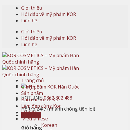
Skip
Giới thiệu
to
Hỏi đáp về mỹ phẩm KOR
content
Liên hệ
Giới thiệu
Hỏi đáp về mỹ phẩm KOR
Liên hệ
Trang chủ
Giới thiệu
Sản phẩm
HOTLINE:
0862 302 488
Báo chí nói về Kor
Làm đẹp cùng Kor
Hỗ trợ 24/7 (nhanh chóng tiện lợi)
Liên hệ
Giỏ hàng
Vietnamese
Korean
Giỏ hàng