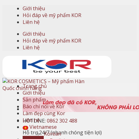
Skip
Giới thiệu
to
Hỏi đáp về mỹ phẩm KOR
content
Liên hệ
Giới thiệu
Hỏi đáp về mỹ phẩm KOR
Liên hệ
Trang chủ
Giới thiệu
Sản phẩm
Báo chí nói về Kor
Làm đẹp cùng Kor
Liên hệ
HOTLINE:
0862 302 488
Vietnamese
Hỗ trợ 24/7 (nhanh chóng tiện lợi)
Korean