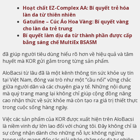
Hoạt chất EZ-Complex AA: Bí quyết trẻ hóa
làn da từ thiên nhiên
Gatuline – Cúc Áo Hoa Vàng: Bí quyết vàng
cho làn da trẻ trung
Bí quyết làm dịu da từ thành phần được cấp
bằng sáng chế MultiEx BSASM
đã giúp người tiêu dùng hiểu rõ hơn về hiệu quả và tâm
huyết mà KOR gửi gắm trong từng sản phẩm.
AloBacsi từ lâu đã là một kênh thông tin sức khỏe uy tín
tại Việt Nam, đóng vai trò như một “cầu nối” vững chắc
giữa người dân và các chuyên gia y tế. Những nội dung
mà quý trang mang lại không chỉ giúp cộng đồng nâng
cao nhận thức về sức khỏe mà còn tạo ra giá trị thiết thực
trong cuộc sống hàng ngày.
Việc các sản phẩm của KOR được xuất hiện trên AloBacsi
là niềm vinh dự lớn lao đối với chúng tôi. Đây không chỉ là
sự công nhận dành cho những nỗ lực không ngừng
trong việc mang đến các giải pháp chăm sóc da tự nhiên