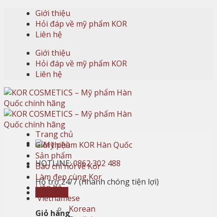
Skip
Giới thiệu
to
Hỏi đáp về mỹ phẩm KOR
content
Liên hệ
Giới thiệu
Hỏi đáp về mỹ phẩm KOR
Liên hệ
Trang chủ
Giới thiệu
Sản phẩm
HOTLINE:
0862 302 488
Báo chí nói về Kor
Làm đẹp cùng Kor
Hỗ trợ 24/7 (nhanh chóng tiện lợi)
Liên hệ
Giỏ hàng
Vietnamese
Korean
Giỏ hàng