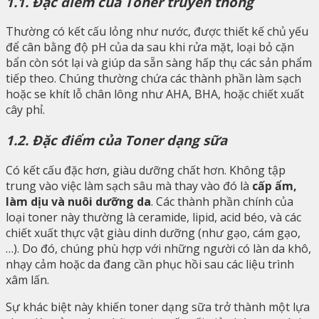
1.1. Đặc điểm của Toner truyền thống
Thường có kết cấu lỏng như nước, được thiết kế chủ yếu
để cân bằng độ pH của da sau khi rửa mặt, loại bỏ cặn
bẩn còn sót lại và giúp da sẵn sàng hấp thụ các sản phẩm
tiếp theo. Chúng thường chứa các thành phần làm sạch
hoặc se khít lỗ chân lông như AHA, BHA, hoặc chiết xuất
cây phỉ.
1.2. Đặc điểm của Toner dạng sữa
Có kết cấu đặc hơn, giàu dưỡng chất hơn. Không tập
trung vào việc làm sạch sâu mà thay vào đó là
cấp ẩm,
làm dịu và nuôi dưỡng da
. Các thành phần chính của
loại toner này thường là ceramide, lipid, acid béo, và các
chiết xuất thực vật giàu dinh dưỡng (như gạo, cám gạo,
…). Do đó, chúng phù hợp với những người có làn da khô,
nhạy cảm hoặc da đang cần phục hồi sau các liệu trình
xâm lấn.
Sự khác biệt này khiến toner dạng sữa trở thành một lựa