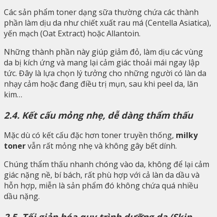
Các sản phẩm toner dạng sữa thường chứa các thành
phần làm dịu da như chiết xuất rau má (Centella Asiatica),
yến mạch (Oat Extract) hoặc Allantoin.
Những thành phần này giúp giảm đỏ, làm dịu các vùng
da bị kích ứng và mang lại cảm giác thoải mái ngay lập
tức. Đây là lựa chọn lý tưởng cho những người có làn da
nhạy cảm hoặc đang điều trị mụn, sau khi peel da, lăn
kim…
2.4. Kết cấu mỏng nhẹ, dễ dàng thẩm thấu
Mặc dù có kết cấu đặc hơn toner truyền thống,
milky
toner
vẫn rất mỏng nhẹ và không gây bết dính.
Chúng thẩm thấu nhanh chóng vào da, không để lại cảm
giác nặng nề, bí bách, rất phù hợp với cả làn da dầu và
hỗn hợp, miễn là sản phẩm đó không chứa quá nhiều
dầu nặng.
2.5. Tối giản hóa quy trình dưỡng da (Skip-