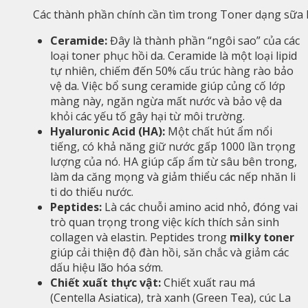
Các thành phần chính cần tìm trong Toner dạng sữa 
Ceramide:
Đây là thành phần “ngôi sao” của các
loại toner phục hồi da. Ceramide là một loại lipid
tự nhiên, chiếm đến 50% cấu trúc hàng rào bảo
vệ da. Việc bổ sung ceramide giúp củng cố lớp
màng này, ngăn ngừa mất nước và bảo vệ da
khỏi các yếu tố gây hại từ môi trường.
Hyaluronic Acid (HA):
Một chất hút ẩm nổi
tiếng, có khả năng giữ nước gấp 1000 lần trọng
lượng của nó. HA giúp cấp ẩm từ sâu bên trong,
làm da căng mọng và giảm thiểu các nếp nhăn li
ti do thiếu nước.
Peptides:
Là các chuỗi amino acid nhỏ, đóng vai
trò quan trọng trong việc kích thích sản sinh
collagen và elastin. Peptides trong
milky toner
giúp cải thiện độ đàn hồi, săn chắc và giảm các
dấu hiệu lão hóa sớm.
Chiết xuất thực vật:
Chiết xuất rau má
(Centella Asiatica), trà xanh (Green Tea), cúc La