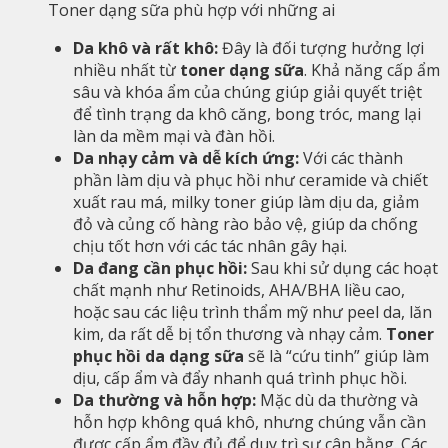
Toner dạng sữa phù hợp với những ai
Da khô và rất khô:
Đây là đối tượng hưởng lợi
nhiều nhất từ
toner dạng sữa
. Khả năng cấp ẩm
sâu và khóa ẩm của chúng giúp giải quyết triệt
để tình trạng da khô căng, bong tróc, mang lại
làn da mềm mại và đàn hồi.
Da nhạy cảm và dễ kích ứng:
Với các thành
phần làm dịu và phục hồi như ceramide và chiết
xuất rau má, milky toner giúp làm dịu da, giảm
đỏ và củng cố hàng rào bảo vệ, giúp da chống
chịu tốt hơn với các tác nhân gây hại.
Da đang cần phục hồi:
Sau khi sử dụng các hoạt
chất mạnh như Retinoids, AHA/BHA liều cao,
hoặc sau các liệu trình thẩm mỹ như peel da, lăn
kim, da rất dễ bị tổn thương và nhạy cảm.
Toner
phục hồi da dạng sữa
sẽ là “cứu tinh” giúp làm
dịu, cấp ẩm và đẩy nhanh quá trình phục hồi.
Da thường và hỗn hợp:
Mặc dù da thường và
hỗn hợp không quá khô, nhưng chúng vẫn cần
được cấp ẩm đầy đủ để duy trì sự cân bằng. Các