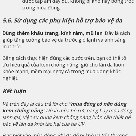
được cấp ẩm đầy đủ, không bị khô hay bong tróc
trong mùa đông.
5.6. Sử dụng các phụ kiện hỗ trợ bảo vệ da
Dùng thêm khẩu trang, kính râm, mũ len
: Đây là cách
giúp tăng cường bảo vệ da trước gió lạnh và ánh sáng
mặt trời.
Bằng cách thực hiện đúng các bước trên, bạn có thể tối
ưu hiệu quả của kem chống nắng, giữ cho làn da luôn
khỏe mạnh, mềm mại ngay cả trong mùa đông khắc
nghiệt.
Kết luận
Và trên đây là câu trả lời cho
”mùa đông có nên dùng
kem chống nắng
“ Dù là mùa hè rực nắng hay mùa đông
lạnh giá, việc sử dụng kem chống nắng luôn cần thiết để
bảo vệ làn da khỏi tác hại của tia UV.
Đặc biệt vào mùa đông, khi da dễ bị khô và tổn thương