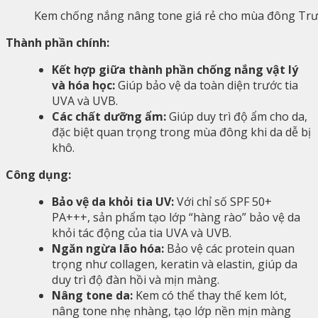
Kem chống nắng nâng tone giá rẻ cho mùa đông Tr
Thành phần chính:
Kết hợp giữa thành phần chống nắng vật lý
và hóa học:
Giúp bảo vệ da toàn diện trước tia
UVA và UVB.
Các chất dưỡng ẩm:
Giúp duy trì độ ẩm cho da,
đặc biệt quan trọng trong mùa đông khi da dễ bị
khô.
Công dụng:
Bảo vệ da khỏi tia UV:
Với chỉ số SPF 50+
PA+++, sản phẩm tạo lớp “hàng rào” bảo vệ da
khỏi tác động của tia UVA và UVB.
Ngăn ngừa lão hóa:
Bảo vệ các protein quan
trọng như collagen, keratin và elastin, giúp da
duy trì độ đàn hồi và mịn màng.
Nâng tone da:
Kem có thể thay thế kem lót,
nâng tone nhẹ nhàng, tạo lớp nền mịn màng