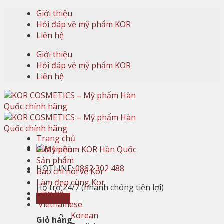
Skip
Giới thiệu
to
Hỏi đáp về mỹ phẩm KOR
content
Liên hệ
Giới thiệu
Hỏi đáp về mỹ phẩm KOR
Liên hệ
Trang chủ
Giới thiệu
Sản phẩm
HOTLINE:
0862 302 488
Báo chí nói về Kor
Làm đẹp cùng Kor
Hỗ trợ 24/7 (nhanh chóng tiện lợi)
Liên hệ
Giỏ hàng
Vietnamese
Korean
Giỏ hàng