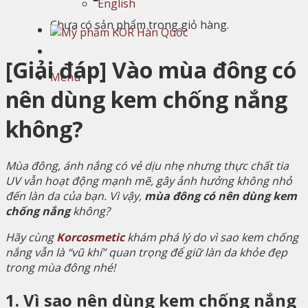
English
Chưa có sản phẩm trong giỏ hàng.
[Giải đáp] Vào mùa đông có
Menu
nên dùng kem chống nắng
không?
Mùa đông, ánh nắng có vẻ dịu nhẹ nhưng thực chất tia
UV vẫn hoạt động mạnh mẽ, gây ảnh hưởng không nhỏ
đến làn da của bạn. Vì vậy,
mùa đông có nên dùng kem
chống nắng
không?
Hãy cùng
Korcosmetic
khám phá lý do vì sao kem chống
nắng vẫn là “vũ khí” quan trọng để giữ làn da khỏe đẹp
trong mùa đông nhé!
1. Vì sao nên dùng kem chống nắng