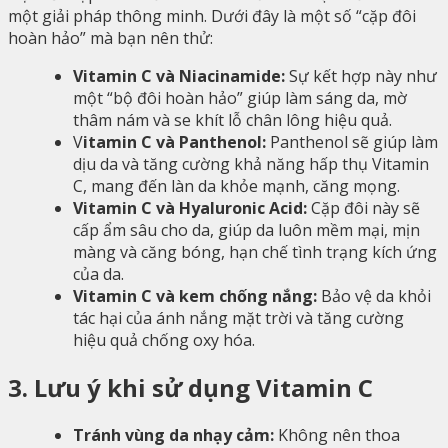
một giải pháp thông minh. Dưới đây là một số “cặp đôi
hoàn hảo” mà bạn nên thử:
Vitamin C và Niacinamide:
Sự kết hợp này như
một “bộ đôi hoàn hảo” giúp làm sáng da, mờ
thâm nám và se khít lỗ chân lông hiệu quả.
V
itamin C và Panthenol:
Panthenol sẽ giúp làm
dịu da và tăng cường khả năng hấp thụ Vitamin
C, mang đến làn da khỏe mạnh, căng mọng.
Vitamin C và Hyaluronic Acid:
Cặp đôi này sẽ
cấp ẩm sâu cho da, giúp da luôn mềm mại, mịn
màng và căng bóng, hạn chế tình trạng kích ứng
của da.
Vitamin C và kem chống nắng:
Bảo vệ da khỏi
tác hại của ánh nắng mặt trời và tăng cường
hiệu quả chống oxy hóa.
3. Lưu ý khi sử dụng Vitamin C
Tránh vùng da nhạy cảm:
Không nên thoa