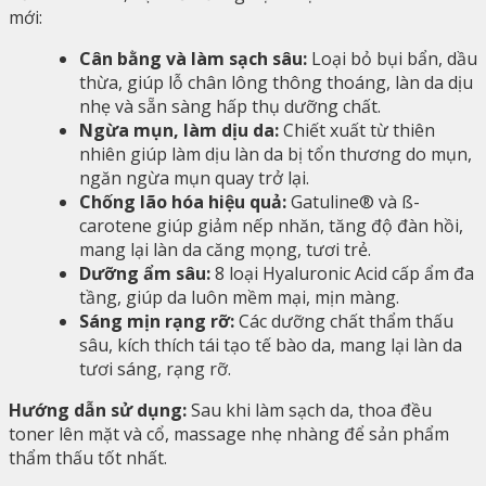
mới:
Cân bằng và làm sạch sâu:
Loại bỏ bụi bẩn, dầu
thừa, giúp lỗ chân lông thông thoáng, làn da dịu
nhẹ và sẵn sàng hấp thụ dưỡng chất.
Ngừa mụn, làm dịu da:
Chiết xuất từ thiên
nhiên giúp làm dịu làn da bị tổn thương do mụn,
ngăn ngừa mụn quay trở lại.
Chống lão hóa hiệu quả:
Gatuline® và ß-
carotene giúp giảm nếp nhăn, tăng độ đàn hồi,
mang lại làn da căng mọng, tươi trẻ.
Dưỡng ẩm sâu:
8 loại Hyaluronic Acid cấp ẩm đa
tầng, giúp da luôn mềm mại, mịn màng.
Sáng mịn rạng rỡ:
Các dưỡng chất thẩm thấu
sâu, kích thích tái tạo tế bào da, mang lại làn da
tươi sáng, rạng rỡ.
Hướng dẫn sử dụng:
Sau khi làm sạch da, thoa đều
toner lên mặt và cổ, massage nhẹ nhàng để sản phẩm
thẩm thấu tốt nhất.