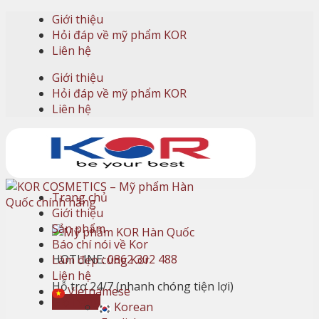
Skip
Giới thiệu
to
Hỏi đáp về mỹ phẩm KOR
content
Liên hệ
Giới thiệu
Hỏi đáp về mỹ phẩm KOR
Liên hệ
Trang chủ
Giới thiệu
Sản phẩm
Báo chí nói về Kor
HOTLINE:
0862 302 488
Làm đẹp cùng Kor
Liên hệ
Hỗ trợ 24/7 (nhanh chóng tiện lợi)
Vietnamese
Giỏ hàng
Korean