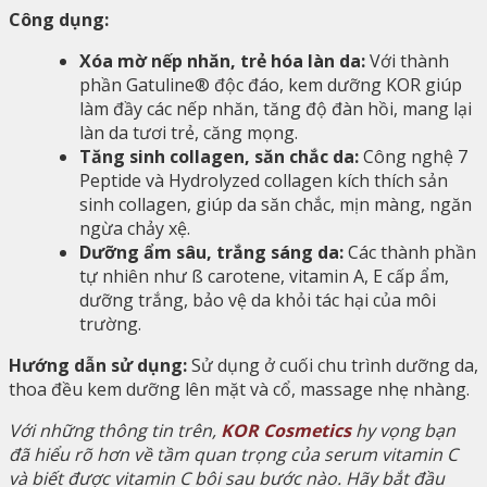
Công dụng:
Xóa mờ nếp nhăn, trẻ hóa làn da:
Với thành
phần Gatuline® độc đáo, kem dưỡng KOR giúp
làm đầy các nếp nhăn, tăng độ đàn hồi, mang lại
làn da tươi trẻ, căng mọng.
Tăng sinh collagen, săn chắc da:
Công nghệ 7
Peptide và Hydrolyzed collagen kích thích sản
sinh collagen, giúp da săn chắc, mịn màng, ngăn
ngừa chảy xệ.
Dưỡng ẩm sâu, trắng sáng da:
Các thành phần
tự nhiên như ß carotene, vitamin A, E cấp ẩm,
dưỡng trắng, bảo vệ da khỏi tác hại của môi
trường.
Hướng dẫn sử dụng:
Sử dụng ở cuối chu trình dưỡng da,
thoa đều kem dưỡng lên mặt và cổ, massage nhẹ nhàng.
Với những thông tin trên,
KOR Cosmetics
hy vọng bạn
đã hiểu rõ hơn về tầm quan trọng của serum vitamin C
và biết được vitamin C bôi sau bước nào. Hãy bắt đầu