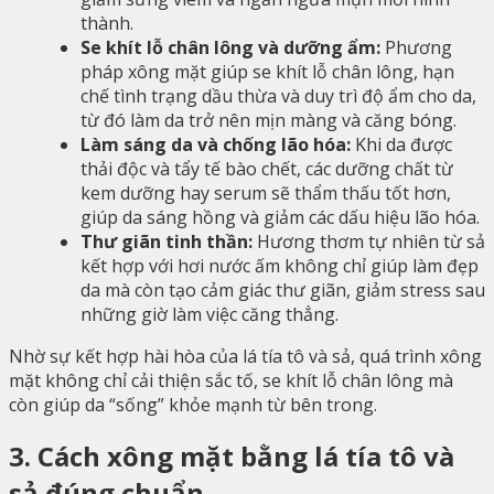
thành.
Se khít lỗ chân lông và dưỡng ẩm:
Phương
pháp xông mặt giúp se khít lỗ chân lông, hạn
chế tình trạng dầu thừa và duy trì độ ẩm cho da,
từ đó làm da trở nên mịn màng và căng bóng.
Làm sáng da và chống lão hóa:
Khi da được
thải độc và tẩy tế bào chết, các dưỡng chất từ
kem dưỡng hay serum sẽ thẩm thấu tốt hơn,
giúp da sáng hồng và giảm các dấu hiệu lão hóa.
Thư giãn tinh thần:
Hương thơm tự nhiên từ sả
kết hợp với hơi nước ấm không chỉ giúp làm đẹp
da mà còn tạo cảm giác thư giãn, giảm stress sau
những giờ làm việc căng thẳng.
Nhờ sự kết hợp hài hòa của lá tía tô và sả, quá trình xông
mặt không chỉ cải thiện sắc tố, se khít lỗ chân lông mà
còn giúp da “sống” khỏe mạnh từ bên trong.
3. Cách xông mặt bằng lá tía tô và
sả đúng chuẩn