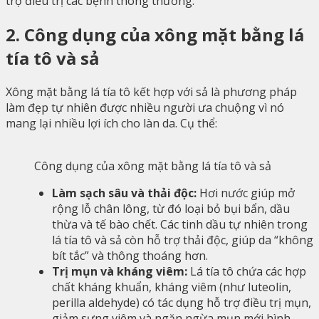
trợ điều trị các bệnh thông thường.
2. Công dụng của xông mặt bằng lá
tía tô và sả
Xông mặt bằng lá tía tô kết hợp với sả là phương pháp
làm đẹp tự nhiên được nhiều người ưa chuộng vì nó
mang lại nhiều lợi ích cho làn da. Cụ thể:
Công dụng của xông mặt bằng lá tía tô và sả
Làm sạch sâu và thải độc:
Hơi nước giúp mở
rộng lỗ chân lông, từ đó loại bỏ bụi bẩn, dầu
thừa và tế bào chết. Các tinh dầu tự nhiên trong
lá tía tô và sả còn hỗ trợ thải độc, giúp da “không
bít tắc” và thông thoáng hơn.
Trị mụn và kháng viêm:
Lá tía tô chứa các hợp
chất kháng khuẩn, kháng viêm (như luteolin,
perilla aldehyde) có tác dụng hỗ trợ điều trị mụn,
giảm sưng viêm và ngăn ngừa mụn mới hình