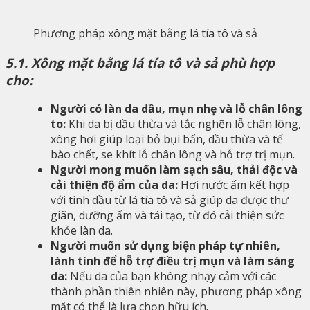
Phương pháp xông mặt bằng lá tía tô và sả
5.1. Xông mặt bằng lá tía tô và sả phù hợp
cho:
Người có làn da dầu, mụn nhẹ và lỗ chân lông
to:
Khi da bị dầu thừa và tắc nghẽn lỗ chân lông,
xông hơi giúp loại bỏ bụi bẩn, dầu thừa và tế
bào chết, se khít lỗ chân lông và hỗ trợ trị mụn.
Người mong muốn làm sạch sâu, thải độc và
cải thiện độ ẩm của da:
Hơi nước ấm kết hợp
với tinh dầu từ lá tía tô và sả giúp da được thư
giãn, dưỡng ẩm và tái tạo, từ đó cải thiện sức
khỏe làn da.
Người muốn sử dụng biện pháp tự nhiên,
lành tính để hỗ trợ điều trị mụn và làm sáng
da:
Nếu da của bạn không nhạy cảm với các
thành phần thiên nhiên này, phương pháp xông
mặt có thể là lựa chọn hữu ích.