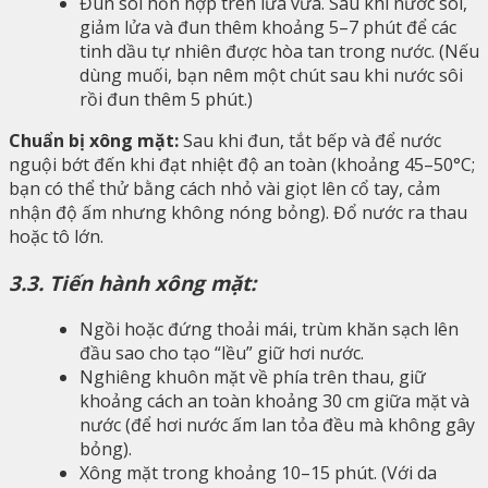
Đun sôi hỗn hợp trên lửa vừa. Sau khi nước sôi,
giảm lửa và đun thêm khoảng 5–7 phút để các
tinh dầu tự nhiên được hòa tan trong nước. (Nếu
dùng muối, bạn nêm một chút sau khi nước sôi
rồi đun thêm 5 phút.)
Chuẩn bị xông mặt:
Sau khi đun, tắt bếp và để nước
nguội bớt đến khi đạt nhiệt độ an toàn (khoảng 45–50°C;
bạn có thể thử bằng cách nhỏ vài giọt lên cổ tay, cảm
nhận độ ấm nhưng không nóng bỏng). Đổ nước ra thau
hoặc tô lớn.
3.3.
Tiến hành xông mặt:
Ngồi hoặc đứng thoải mái, trùm khăn sạch lên
đầu sao cho tạo “lều” giữ hơi nước.
Nghiêng khuôn mặt về phía trên thau, giữ
khoảng cách an toàn khoảng 30 cm giữa mặt và
nước (để hơi nước ấm lan tỏa đều mà không gây
bỏng).
Xông mặt trong khoảng 10–15 phút. (Với da