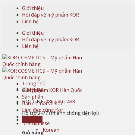
Skip
Giới thiệu
to
Hỏi đáp về mỹ phẩm KOR
content
Liên hệ
Giới thiệu
Hỏi đáp về mỹ phẩm KOR
Liên hệ
Trang chủ
Giới thiệu
Sản phẩm
HOTLINE:
0862 302 488
Báo chí nói về Kor
Làm đẹp cùng Kor
Hỗ trợ 24/7 (nhanh chóng tiện lợi)
Liên hệ
Giỏ hàng
Vietnamese
Korean
Giỏ hàng