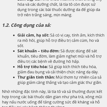
hóa và các dưỡng chất, lá tía tô còn được sử
dụng trong các bài thuốc dưỡng da để giúp da
trở nên trắng sáng, mịn màng.
1.2. Công dụng của sả:
Giải cảm, hạ sốt:
Sả có vị cay, tính ấm, kích thích
ra mồ hôi, giúp hỗ trợ điều trị cảm cúm, ho và
sốt.
Sát khuẩn – tiêu đờm:
Sả được dùng để sát
khuẩn, tiêu đờm, làm giảm nghẹt mũi và hỗ trợ
điều trị các bệnh về đường hô hấp.
Hỗ trợ tiêu hóa:
Sả giúp kích thích tiêu hóa,
giảm đau bụng và cải thiện chức năng dạ dày.
Thư giãn tinh thần:
Mùi thơm tự nhiên của sả
giúp giảm căng thẳng và tạo cảm giác thư giãn.
Nhờ những đặc tính này, lá tía tô và sả thường được kết
hợp trong các bài thuốc dân gian như pha trà, xông mũi
hay nấu nước uống để tăng cường sức đề kháng và hỗ