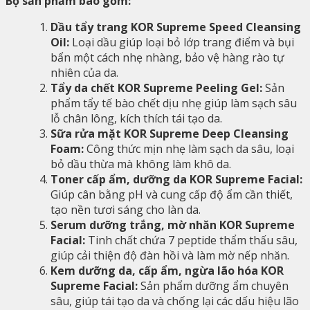
Bộ sản phẩm bao gồm:
Dầu tẩy trang KOR Supreme Speed Cleansing
Oil:
Loại dầu giúp loại bỏ lớp trang điểm và bụi
bẩn một cách nhẹ nhàng, bảo vệ hàng rào tự
nhiên của da.
Tẩy da chết KOR Supreme Peeling Gel:
Sản
phẩm tẩy tế bào chết dịu nhẹ giúp làm sạch sâu
lỗ chân lông, kích thích tái tạo da.
Sữa rửa mặt KOR Supreme Deep Cleansing
Foam:
Công thức mịn nhẹ làm sạch da sâu, loại
bỏ dầu thừa mà không làm khô da.
Toner cấp ẩm, dưỡng da KOR Supreme Facial:
Giúp cân bằng pH và cung cấp độ ẩm cần thiết,
tạo nền tươi sáng cho làn da.
Serum dưỡng trắng, mờ nhăn KOR Supreme
Facial:
Tinh chất chứa 7 peptide thẩm thấu sâu,
giúp cải thiện độ đàn hồi và làm mờ nếp nhăn.
Kem dưỡng da, cấp ẩm, ngừa lão hóa KOR
Supreme Facial:
Sản phẩm dưỡng ẩm chuyên
sâu, giúp tái tạo da và chống lại các dấu hiệu lão