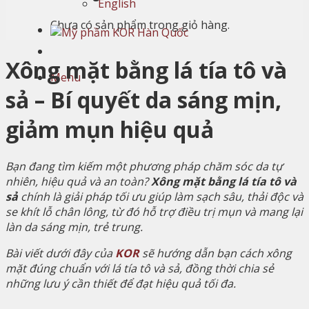
English
Chưa có sản phẩm trong giỏ hàng.
Xông mặt bằng lá tía tô và
Menu
sả – Bí quyết da sáng mịn,
giảm mụn hiệu quả
Bạn đang tìm kiếm một phương pháp chăm sóc da tự
nhiên, hiệu quả và an toàn?
Xông mặt bằng lá tía tô và
sả
chính là giải pháp tối ưu giúp làm sạch sâu, thải độc và
se khít lỗ chân lông, từ đó hỗ trợ điều trị mụn và mang lại
làn da sáng mịn, trẻ trung.
Bài viết dưới đây của
KOR
sẽ hướng dẫn bạn cách xông
mặt đúng chuẩn với lá tía tô và sả, đồng thời chia sẻ
những lưu ý cần thiết để đạt hiệu quả tối đa.