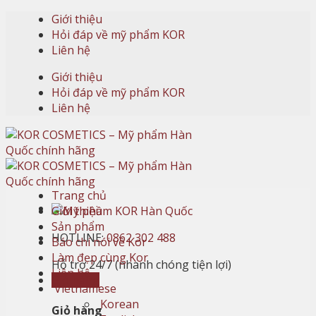
Skip
Giới thiệu
to
Hỏi đáp về mỹ phẩm KOR
content
Liên hệ
Giới thiệu
Hỏi đáp về mỹ phẩm KOR
Liên hệ
Trang chủ
Giới thiệu
Sản phẩm
HOTLINE:
0862 302 488
Báo chí nói về Kor
Làm đẹp cùng Kor
Hỗ trợ 24/7 (nhanh chóng tiện lợi)
Liên hệ
Giỏ hàng
Vietnamese
Korean
Giỏ hàng