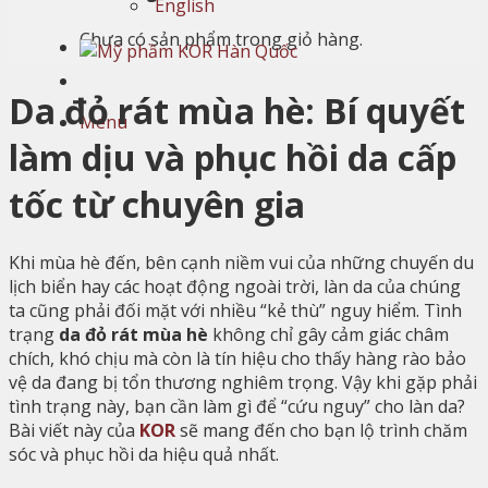
English
Chưa có sản phẩm trong giỏ hàng.
Da đỏ rát mùa hè: Bí quyết
Menu
làm dịu và phục hồi da cấp
tốc từ chuyên gia
Khi mùa hè đến, bên cạnh niềm vui của những chuyến du
lịch biển hay các hoạt động ngoài trời, làn da của chúng
ta cũng phải đối mặt với nhiều “kẻ thù” nguy hiểm. Tình
trạng
da đỏ rát mùa hè
không chỉ gây cảm giác châm
chích, khó chịu mà còn là tín hiệu cho thấy hàng rào bảo
vệ da đang bị tổn thương nghiêm trọng. Vậy khi gặp phải
tình trạng này, bạn cần làm gì để “cứu nguy” cho làn da?
Bài viết này của
KOR
sẽ mang đến cho bạn lộ trình chăm
sóc và phục hồi da hiệu quả nhất.