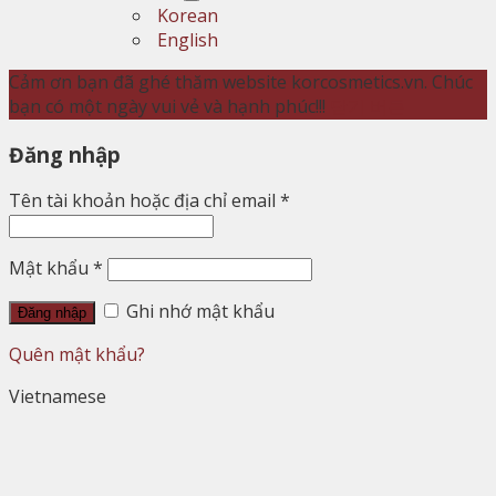
Korean
English
Cảm ơn bạn đã ghé thăm website korcosmetics.vn. Chúc
bạn có một ngày vui vẻ và hạnh phúc!!!
닫기 버튼
Đăng nhập
Tên tài khoản hoặc địa chỉ email
*
Mật khẩu
*
Ghi nhớ mật khẩu
Đăng nhập
Quên mật khẩu?
Vietnamese