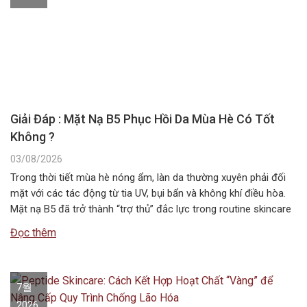
Giải Đáp : Mặt Nạ B5 Phục Hồi Da Mùa Hè Có Tốt
Không ?
03/08/2026
Trong thời tiết mùa hè nóng ẩm, làn da thường xuyên phải đối
mặt với các tác động từ tia UV, bụi bẩn và không khí điều hòa.
Mặt nạ B5 đã trở thành “trợ thủ” đắc lực trong routine skincare
mùa hè, giúp duy trì độ ẩm và bảo vệ hàng rào da. Vậy…
Đọc thêm
7월
2026