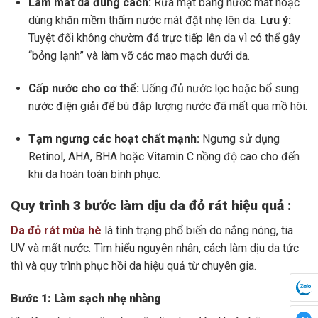
Làm mát da đúng cách:
Rửa mặt bằng nước mát hoặc
dùng khăn mềm thấm nước mát đặt nhẹ lên da.
Lưu ý:
Tuyệt đối không chườm đá trực tiếp lên da vì có thể gây
“bỏng lạnh” và làm vỡ các mao mạch dưới da.
Cấp nước cho cơ thể:
Uống đủ nước lọc hoặc bổ sung
nước điện giải để bù đắp lượng nước đã mất qua mồ hôi.
Tạm ngưng các hoạt chất mạnh:
Ngưng sử dụng
Retinol, AHA, BHA hoặc Vitamin C nồng độ cao cho đến
khi da hoàn toàn bình phục.
Quy trình 3 bước làm dịu da đỏ rát hiệu quả :
Da đỏ rát mùa hè
là tình trạng phổ biến do nắng nóng, tia
UV và mất nước. Tìm hiểu nguyên nhân, cách làm dịu da tức
thì và quy trình phục hồi da hiệu quả từ chuyên gia.
Bước 1: Làm sạch nhẹ nhàng