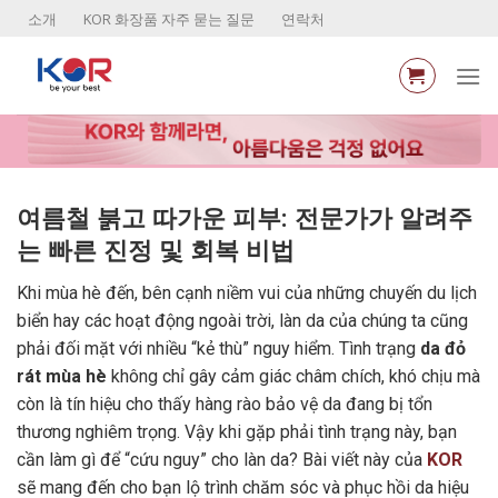
Skip
소개
KOR 화장품 자주 묻는 질문
연락처
to
content
여름철 붉고 따가운 피부: 전문가가 알려주
는 빠른 진정 및 회복 비법
Khi mùa hè đến, bên cạnh niềm vui của những chuyến du lịch
biển hay các hoạt động ngoài trời, làn da của chúng ta cũng
phải đối mặt với nhiều “kẻ thù” nguy hiểm. Tình trạng
da đỏ
rát mùa hè
không chỉ gây cảm giác châm chích, khó chịu mà
còn là tín hiệu cho thấy hàng rào bảo vệ da đang bị tổn
thương nghiêm trọng. Vậy khi gặp phải tình trạng này, bạn
cần làm gì để “cứu nguy” cho làn da? Bài viết này của
KOR
sẽ mang đến cho bạn lộ trình chăm sóc và phục hồi da hiệu