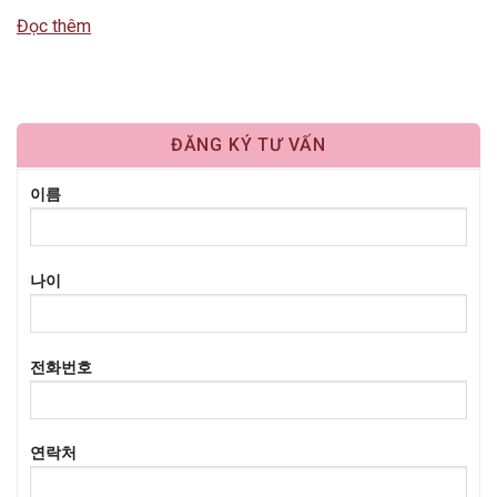
dưỡng da. Một trong những liệu pháp đơn giản, tiết kiệm nhưng
Đọc thêm
mang lại cảm…
ĐĂNG KÝ TƯ VẤN
이름
나이
전화번호
연락처