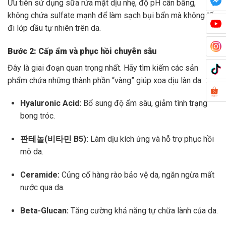
Ưu tiên sử dụng sữa rửa mặt dịu nhẹ, độ pH cân bằng,
không chứa sulfate mạnh để làm sạch bụi bẩn mà không lấy
đi lớp dầu tự nhiên trên da.
Bước 2: Cấp ẩm và phục hồi chuyên sâu
Đây là giai đoạn quan trọng nhất. Hãy tìm kiếm các sản
phẩm chứa những thành phần “vàng” giúp xoa dịu làn da:
Hyaluronic Acid:
Bổ sung độ ẩm sâu, giảm tình trạng
bong tróc.
판테놀(비타민 B5):
Làm dịu kích ứng và hỗ trợ phục hồi
mô da.
Ceramide:
Củng cố hàng rào bảo vệ da, ngăn ngừa mất
nước qua da.
Beta-Glucan:
Tăng cường khả năng tự chữa lành của da.