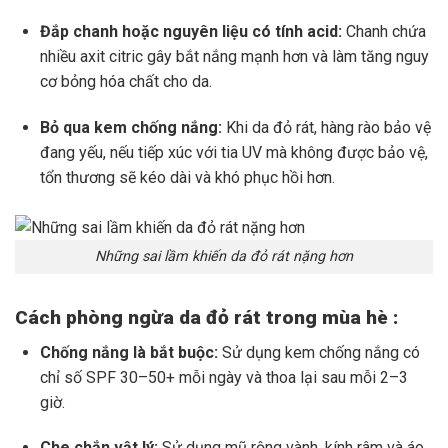
Đắp chanh hoặc nguyên liệu có tính acid:
Chanh chứa
nhiều axit citric gây bắt nắng mạnh hơn và làm tăng nguy
cơ bỏng hóa chất cho da.
Bỏ qua kem chống nắng:
Khi da đỏ rát, hàng rào bảo vệ
đang yếu, nếu tiếp xúc với tia UV mà không được bảo vệ,
tổn thương sẽ kéo dài và khó phục hồi hơn.
Những sai lầm khiến da đỏ rát nặng hơn
Cách phòng ngừa da đỏ rát trong mùa hè :
Chống nắng là bắt buộc:
Sử dụng kem chống nắng có
chỉ số SPF 30–50+ mỗi ngày và thoa lại sau mỗi 2–3
giờ.
Che chắn vật lý:
Sử dụng mũ rộng vành, kính râm và áo