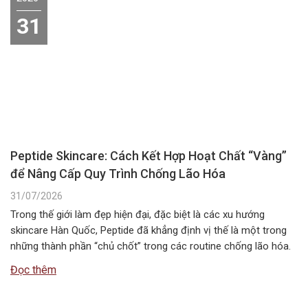
31
Peptide Skincare: Cách Kết Hợp Hoạt Chất “Vàng”
để Nâng Cấp Quy Trình Chống Lão Hóa
31/07/2026
Trong thế giới làm đẹp hiện đại, đặc biệt là các xu hướng
skincare Hàn Quốc, Peptide đã khẳng định vị thế là một trong
những thành phần “chủ chốt” trong các routine chống lão hóa.
Tuy nhiên, câu hỏi Peptide kết hợp với gì để đạt hiệu quả tối ưu
Đọc thêm
nhất vẫn là băn…