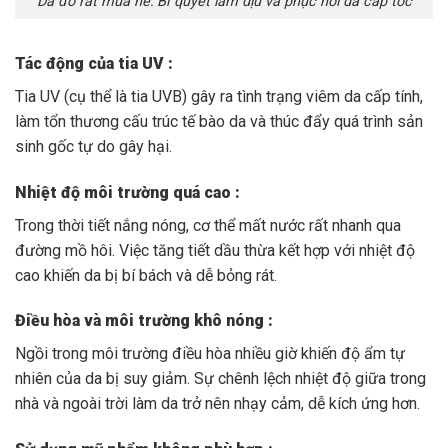
Da đỏ rát mùa hè: Bí quyết làm dịu và phục hồi da cấp tốc
Tác động của tia UV :
Tia UV (cụ thể là tia UVB) gây ra tình trạng viêm da cấp tính,
làm tổn thương cấu trúc tế bào da và thúc đẩy quá trình sản
sinh gốc tự do gây hại.
Nhiệt độ môi trường quá cao :
Trong thời tiết nắng nóng, cơ thể mất nước rất nhanh qua
đường mồ hôi. Việc tăng tiết dầu thừa kết hợp với nhiệt độ
cao khiến da bị bí bách và dễ bỏng rát.
Điều hòa và môi trường khô nóng :
Ngồi trong môi trường điều hòa nhiều giờ khiến độ ẩm tự
nhiên của da bị suy giảm. Sự chênh lệch nhiệt độ giữa trong
nhà và ngoài trời làm da trở nên nhạy cảm, dễ kích ứng hơn.